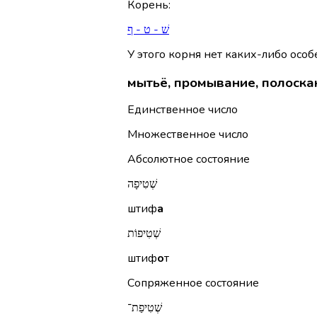
Корень
:
שׁ - ט - ף
У этого корня нет каких-либо осо
мытьё, промывание, полоска
Единственное число
Множественное число
Абсолютное состояние
שְׁטִיפָה
штиф
а
שְׁטִיפוֹת
штиф
о
т
Сопряженное состояние
שְׁטִיפַת־