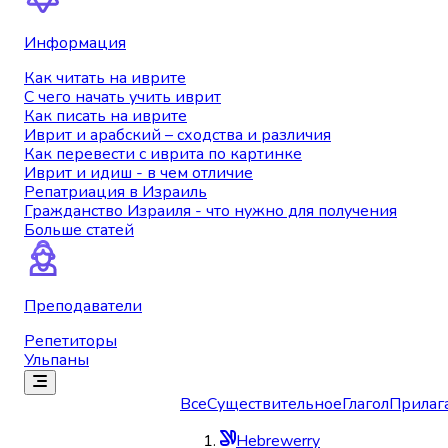
Информация
Как читать на иврите
С чего начать учить иврит
Как писать на иврите
Иврит и арабский – сходства и различия
Как перевести с иврита по картинке
Иврит и идиш - в чем отличие
Репатриация в Израиль
Гражданство Израиля - что нужно для получения
Больше статей
Преподаватели
Репетиторы
Ульпаны
Все
Существительное
Глагол
Прилаг
Hebrewerry