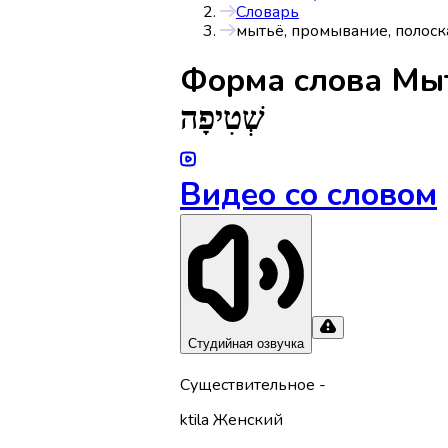
Словарь
мытьё, промывание, полос
Форма слова
Мыт
שְׁטִיפָה
Видео со словом
Студийная озвучка
Существительное
-
ktila
Женский