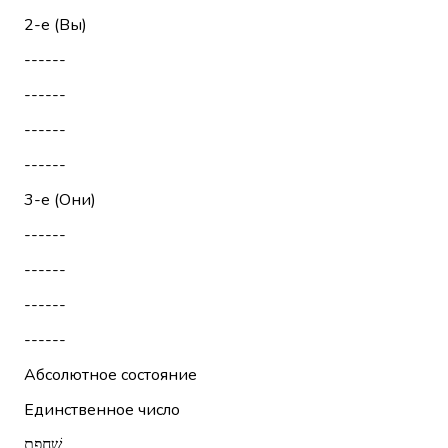
2-е (Вы)
------
------
------
------
3-е (Они)
------
------
------
------
Абсолютное состояние
Единственное число
שַׁחֶפֶת