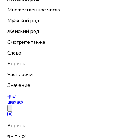
Множественное число
Мужской род
Женский род
Смотрите также
Слово
Корень
Часть речи
Значение
שַׁחַף
ш
а
хаф
Корень
שׁ - ח - ף