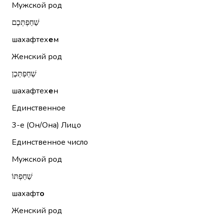
Мужской род
שַׁחַפְתְּכֶם
шахафтех
е
м
Женский род
שַׁחַפְתְּכֶן
шахафтех
е
н
Единственное
3-е (Он/Она)
Лицо
Единственное число
Мужской род
שַׁחַפְתּוֹ
шахафт
о
Женский род