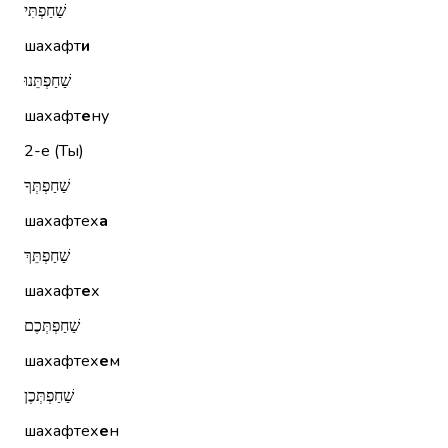
שַׁחַפְתִּי
шахафт
и
שַׁחַפְתֵּנוּ
шахафт
е
ну
2-е (Ты)
שַׁחַפְתְּךָ
шахафтех
а
שַׁחַפְתֵּךְ
шахафт
е
х
שַׁחַפְתְּכֶם
шахафтех
е
м
שַׁחַפְתְּכֶן
шахафтех
е
н