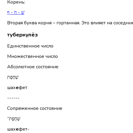
Корень
:
שׁ - ח - ף
Вторая буква корня – гортанная. Это влияет на соседни
туберкулёз
Единственное число
Множественное число
Абсолютное состояние
שַׁחֶפֶת
шах
е
фет
------
Сопряженное состояние
שַׁחֶפֶת־
шах
е
фет-