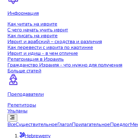
Информация
Как читать на иврите
С чего начать учить иврит
Как писать на иврите
Иврит и арабский – сходства и различия
Как перевести с иврита по картинке
Иврит и идиш - в чем отличие
Репатриация в Израиль
Гражданство Израиля - что нужно для получения
Больше статей
Преподаватели
Репетиторы
Ульпаны
Все
Существительное
Глагол
Прилагательное
Предлог
Ме
Hebrewerry