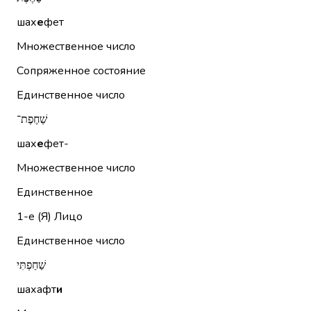
шах
е
фет
Множественное число
Сопряженное состояние
Единственное число
שַׁחֶפֶת־
шах
е
фет-
Множественное число
Единственное
1-е (Я)
Лицо
Единственное число
שַׁחַפְתִּי
шахафт
и