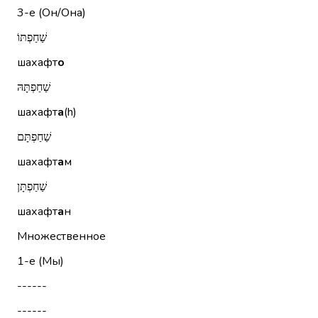
3-е (Он/Она)
שַׁחַפְתּוֹ
шахафт
о
שַׁחַפְתָּהּ
шахафт
а
(h)
שַׁחַפְתָּם
шахафт
а
м
שַׁחַפְתָּן
шахафт
а
н
Множественное
1-е (Мы)
------
------