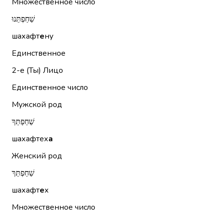
Множественное число
שַׁחַפְתֵּנוּ
шахафт
е
ну
Единственное
2-е (Ты)
Лицо
Единственное число
Мужской род
שַׁחַפְתְּךָ
шахафтех
а
Женский род
שַׁחַפְתֵּךְ
шахафт
е
х
Множественное число