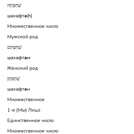
שַׁחַפְתָּהּ
шахафт
а
(h)
Множественное число
Мужской род
שַׁחַפְתָּם
шахафт
а
м
Женский род
שַׁחַפְתָּן
шахафт
а
н
Множественное
1-е (Мы)
Лицо
Единственное число
Множественное число