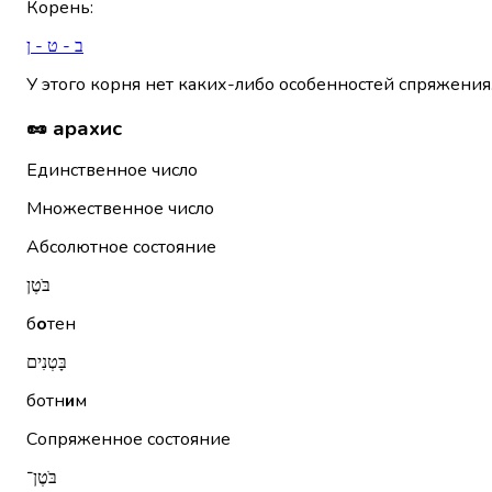
Корень
:
ב - ט - ן
У этого корня нет каких-либо особенностей спряжения
🥜 арахис
Единственное число
Множественное число
Абсолютное состояние
בֹּטֶן
б
о
тен
בָּטְנִים
ботн
и
м
Сопряженное состояние
בֹּטֶן־