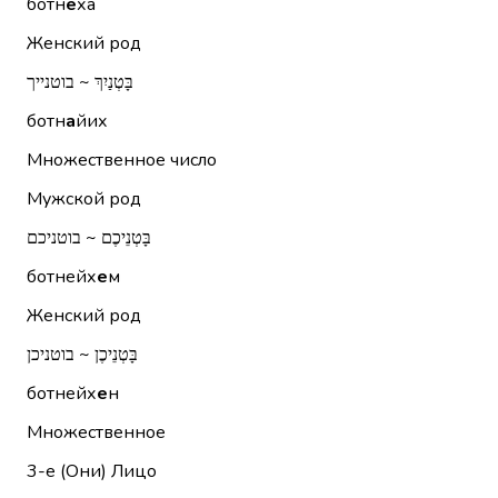
ботн
е
ха
Женский род
בָּטְנַיִךְ ~ בוטנייך
ботн
а
йих
Множественное число
Мужской род
בָּטְנֵיכֶם ~ בוטניכם
ботнейх
е
м
Женский род
בָּטְנֵיכֶן ~ בוטניכן
ботнейх
е
н
Множественное
3-е (Они)
Лицо