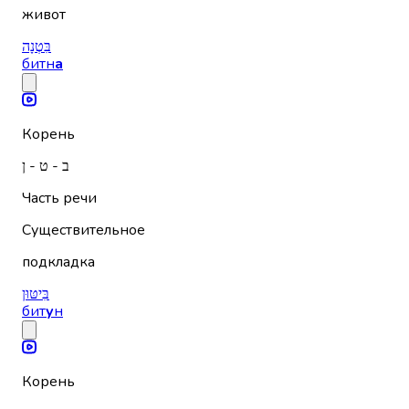
живот
בִּטְנָה
битн
а
Корень
ב - ט - ן
Часть речи
Существительное
подкладка
בִּיטּוּן
бит
у
н
Корень