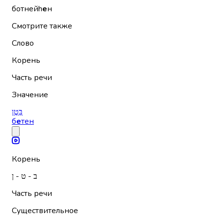
ботнейh
е
н
Смотрите также
Слово
Корень
Часть речи
Значение
בֵּטֶן
б
е
тен
Корень
ב - ט - ן
Часть речи
Существительное