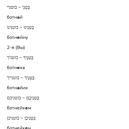
בָּטְנַי ~ בוטניי
ботн
а
й
בָּטְנֵינוּ ~ בוטנינו
ботн
е
йну
2-е (Вы)
בָּטְנֶיךָ ~ בוטניך
ботн
е
ха
בָּטְנַיִךְ ~ בוטנייך
ботн
а
йих
בָּטְנֵיכֶם ~ בוטניכם
ботнейх
е
м
בָּטְנֵיכֶן ~ בוטניכן
ботнейх
е
н