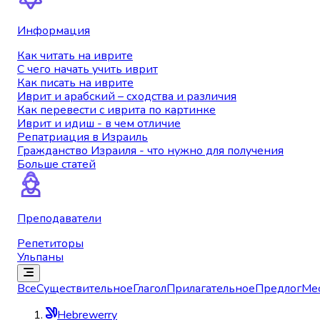
Информация
Как читать на иврите
С чего начать учить иврит
Как писать на иврите
Иврит и арабский – сходства и различия
Как перевести с иврита по картинке
Иврит и идиш - в чем отличие
Репатриация в Израиль
Гражданство Израиля - что нужно для получения
Больше статей
Преподаватели
Репетиторы
Ульпаны
Все
Существительное
Глагол
Прилагательное
Предлог
Ме
Hebrewerry