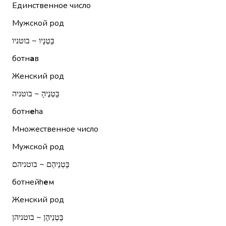
Единственное число
Мужской род
בָּטְנָיו ~ בוטניו
ботн
а
в
Женский род
בָּטְנֶיהָ ~ בוטניה
ботн
е
hа
Множественное число
Мужской род
בָּטְנֵיהֶם ~ בוטניהם
ботнейh
е
м
Женский род
בָּטְנֵיהֶן ~ בוטניהן