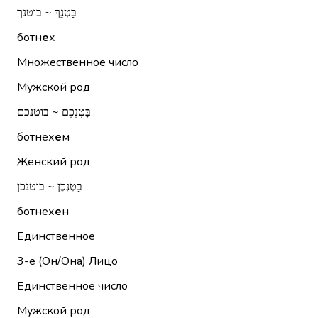
בָּטְנֵךְ ~ בוטנך
ботн
е
х
Множественное число
Мужской род
בָּטְנְכֶם ~ בוטנכם
ботнех
е
м
Женский род
בָּטְנְכֶן ~ בוטנכן
ботнех
е
н
Единственное
3-е (Он/Она)
Лицо
Единственное число
Мужской род