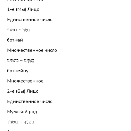
1-е (Мы)
Лицо
Единственное число
בָּטְנַי ~ בוטניי
ботн
а
й
Множественное число
בָּטְנֵינוּ ~ בוטנינו
ботн
е
йну
Множественное
2-е (Вы)
Лицо
Единственное число
Мужской род
בָּטְנֶיךָ ~ בוטניך