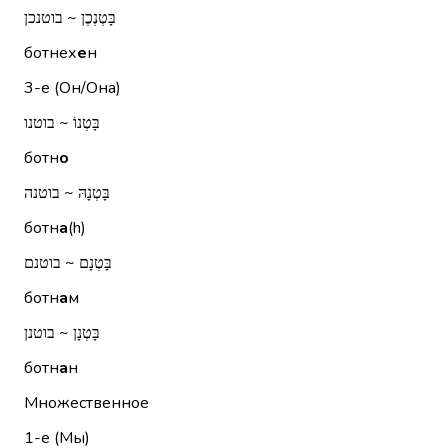
בָּטְנְכֶן ~ בוטנכן
ботнех
е
н
3-е (Он/Она)
בָּטְנוֹ ~ בוטנו
ботн
о
בָּטְנָהּ ~ בוטנה
ботн
а
(h)
בָּטְנָם ~ בוטנם
ботн
а
м
בָּטְנָן ~ בוטנן
ботн
а
н
Множественное
1-е (Мы)