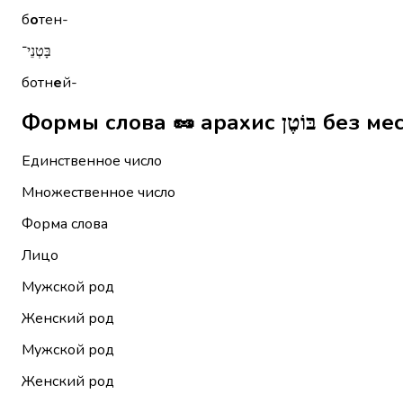
б
о
тен-
בָּטְנֵי־
ботн
е
й-
Формы слова 🥜
Единственное число
Множественное число
Форма слова
Лицо
Мужской род
Женский род
Мужской род
Женский род