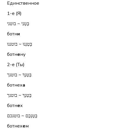
Единственное
1-е (Я)
בָּטְנִי ~ בוטני
ботн
и
בָּטְנֵנוּ ~ בוטננו
ботн
е
ну
2-е (Ты)
בָּטְנְךָ ~ בוטנך
ботнех
а
בָּטְנֵךְ ~ בוטנך
ботн
е
х
בָּטְנְכֶם ~ בוטנכם
ботнех
е
м