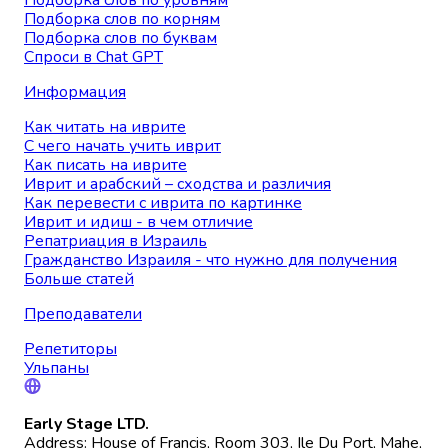
Подборка слов по уровням
Подборка слов по корням
Подборка слов по буквам
Спроси в Chat GPT
Информация
Как читать на иврите
С чего начать учить иврит
Как писать на иврите
Иврит и арабский – сходства и различия
Как перевести с иврита по картинке
Иврит и идиш - в чем отличие
Репатриация в Израиль
Гражданство Израиля - что нужно для получения
Больше статей
Преподаватели
Репетиторы
Ульпаны
Early Stage LTD.
Address: House of Francis, Room 303, Ile Du Port, Mahe,