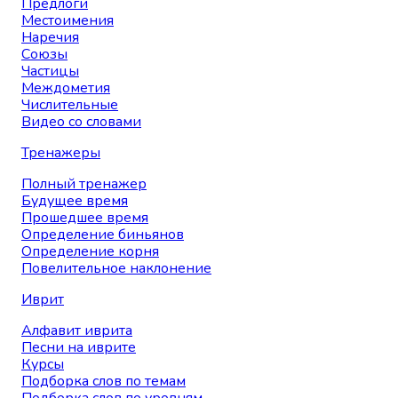
Предлоги
Местоимения
Наречия
Союзы
Частицы
Междометия
Числительные
Видео со словами
Тренажеры
Полный тренажер
Будущее время
Прошедшее время
Определение биньянов
Определение корня
Повелительное наклонение
Иврит
Алфавит иврита
Песни на иврите
Курсы
Подборка слов по темам