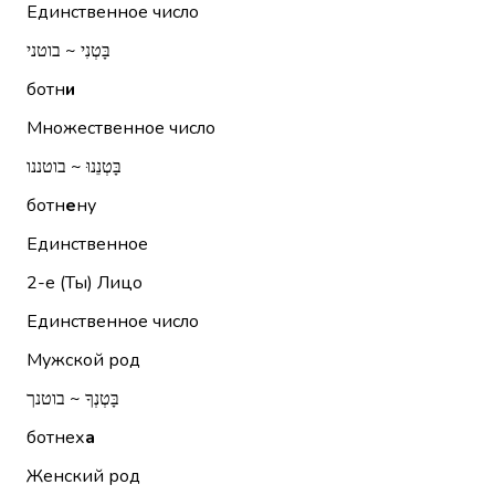
Единственное число
בָּטְנִי ~ בוטני
ботн
и
Множественное число
בָּטְנֵנוּ ~ בוטננו
ботн
е
ну
Единственное
2-е (Ты)
Лицо
Единственное число
Мужской род
בָּטְנְךָ ~ בוטנך
ботнех
а
Женский род