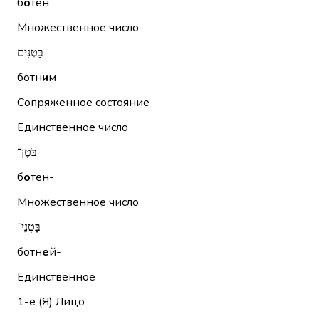
б
о
тен
Множественное число
בָּטְנִים
ботн
и
м
Сопряженное состояние
Единственное число
בֹּטֶן־
б
о
тен-
Множественное число
בָּטְנֵי־
ботн
е
й-
Единственное
1-е (Я)
Лицо