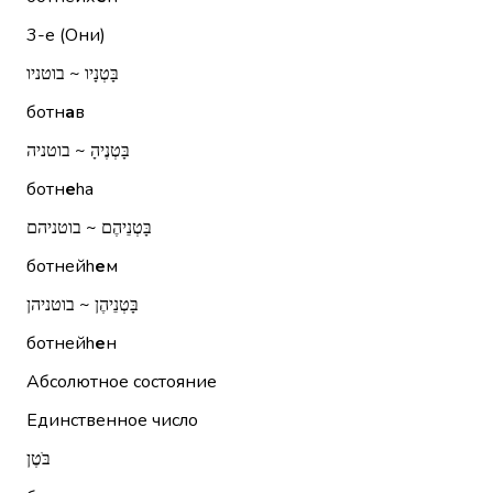
3-е (Они)
בָּטְנָיו ~ בוטניו
ботн
а
в
בָּטְנֶיהָ ~ בוטניה
ботн
е
hа
בָּטְנֵיהֶם ~ בוטניהם
ботнейh
е
м
בָּטְנֵיהֶן ~ בוטניהן
ботнейh
е
н
Абсолютное состояние
Единственное число
בֹּטֶן