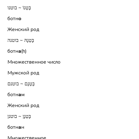
בָּטְנוֹ ~ בוטנו
ботн
о
Женский род
בָּטְנָהּ ~ בוטנה
ботн
а
(h)
Множественное число
Мужской род
בָּטְנָם ~ בוטנם
ботн
а
м
Женский род
בָּטְנָן ~ בוטנן
ботн
а
н
Множественное