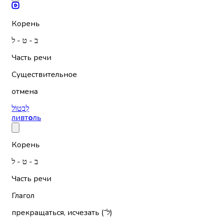
Корень
ב - ט - ל
Часть речи
Существительное
отмена
לִבְטוֹל
ливт
о
ль
Корень
ב - ט - ל
Часть речи
Глагол
прекращаться, исчезать (ל־)