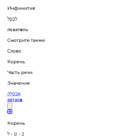
Инфинитив
לְבַטֵּל
леват
е
ль
Смотрите также
Слово
Корень
Часть речи
Значение
אַבְטָלָה
автал
а
Корень
ב - ט - ל