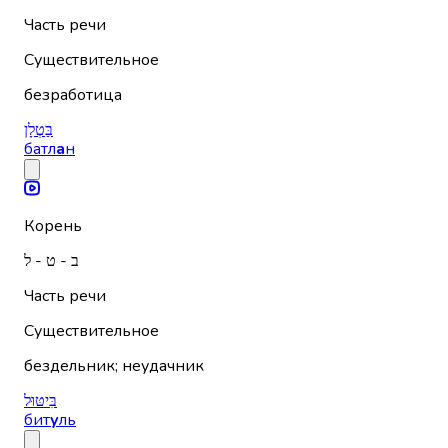
Часть речи
Существительное
безработица
בַּטְלָן
батл
а
н
Корень
ב - ט - ל
Часть речи
Существительное
бездельник; неудачник
בִּיטּוּל
бит
у
ль