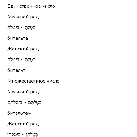
Единственное число
Мужской род
בִּטַּלְתָּ ~ ביטלת
бит
а
льта
Женский род
בִּטַּלְתְּ ~ ביטלת
бит
а
льт
Множественное число
Мужской род
בִּטַּלְתֶּם ~ ביטלתם
битальт
е
м
Женский род
בִּטַּלְתֶּן ~ ביטלתן