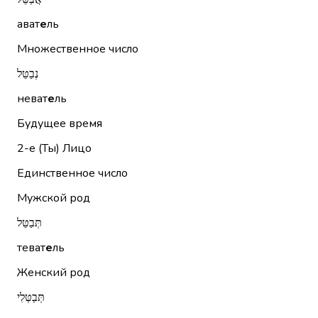
ават
е
ль
Множественное число
נְבַטֵּל
неват
е
ль
Будущее время
2-е (Ты)
Лицо
Единственное число
Мужской род
תְּבַטֵּל
теват
е
ль
Женский род
תְּבַטְּלִי