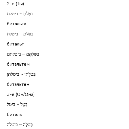
2-е (Ты)
בִּטַּלְתָּ ~ ביטלת
бит
а
льта
בִּטַּלְתְּ ~ ביטלת
бит
а
льт
בִּטַּלְתֶּם ~ ביטלתם
битальт
е
м
בִּטַּלְתֶּן ~ ביטלתן
битальт
е
н
3-е (Он/Она)
בִּטֵּל ~ ביטל
бит
е
ль
בִּטְּלָה ~ ביטלה