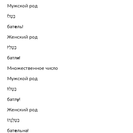
Мужской род
בַּטֵּל!‏
бат
е
ль!
Женский род
בַּטְּלִי!‏
батл
и
!
Множественное число
Мужской род
בַּטְּלוּ!‏
батл
у
!
Женский род
בַּטֵּלְנָה!‏
бат
е
льна!