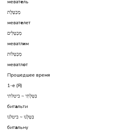
меват
е
ль
מְבַטֶּלֶת
меват
е
лет
מְבַטְּלִים
меватл
и
м
מְבַטְּלוֹת
меватл
о
т
Прошедшее время
1-е (Я)
בִּטַּלְתִּי ~ ביטלתי
бит
а
льти
בִּטַּלְנוּ ~ ביטלנו
бит
а
льну