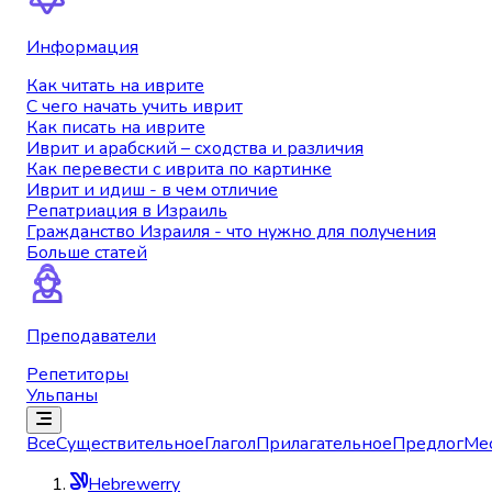
Информация
Как читать на иврите
С чего начать учить иврит
Как писать на иврите
Иврит и арабский – сходства и различия
Как перевести с иврита по картинке
Иврит и идиш - в чем отличие
Репатриация в Израиль
Гражданство Израиля - что нужно для получения
Больше статей
Преподаватели
Репетиторы
Ульпаны
Все
Существительное
Глагол
Прилагательное
Предлог
Ме
Hebrewerry