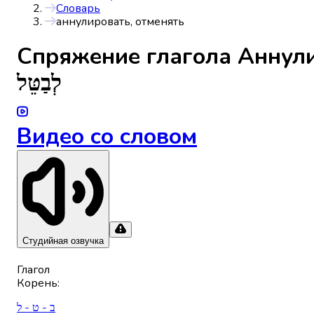
Словарь
аннулировать, отменять
Спряжениe глагола
Аннули
לְבַטֵּל
Видео со словом
Студийная озвучка
Глагол
Корень
:
ב - ט - ל