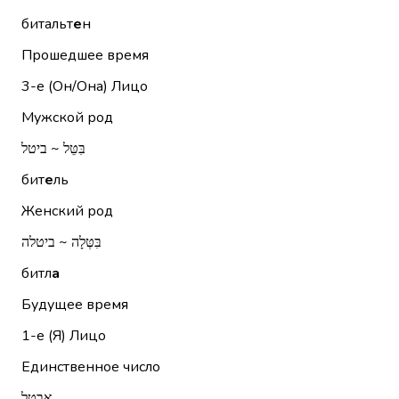
битальт
е
н
Прошедшее время
3-е (Он/Она)
Лицо
Мужской род
בִּטֵּל ~ ביטל
бит
е
ль
Женский род
בִּטְּלָה ~ ביטלה
битл
а
Будущее время
1-е (Я)
Лицо
Единственное число
אֲבַטֵּל