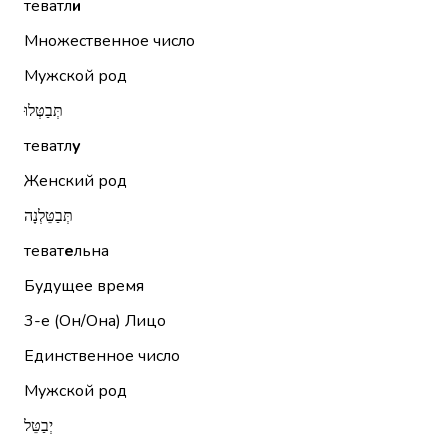
теватл
и
Множественное число
Мужской род
תְּבַטְּלוּ
теватл
у
Женский род
תְּבַטֵּלְנָה
теват
е
льна
Будущее время
3-е (Он/Она)
Лицо
Единственное число
Мужской род
יְבַטֵּל