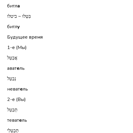
битл
а
בִּטְּלוּ ~ ביטלו
битл
у
Будущее время
1-е (Мы)
אֲבַטֵּל
ават
е
ль
נְבַטֵּל
неват
е
ль
2-е (Вы)
תְּבַטֵּל
теват
е
ль
תְּבַטְּלִי