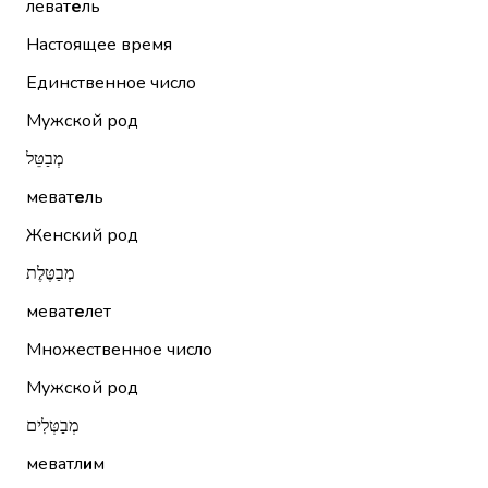
леват
е
ль
Настоящее время
Единственное число
Мужской род
מְבַטֵּל
меват
е
ль
Женский род
מְבַטֶּלֶת
меват
е
лет
Множественное число
Мужской род
מְבַטְּלִים
меватл
и
м