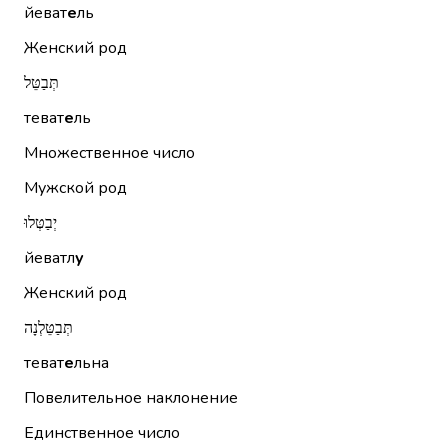
йеват
е
ль
Женский род
תְּבַטֵּל
теват
е
ль
Множественное число
Мужской род
יְבַטְּלוּ
йеватл
у
Женский род
תְּבַטֵּלְנָה
теват
е
льна
Повелительное наклонение
Единственное число