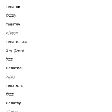
теватл
и
תְּבַטְּלוּ
теватл
у
תְּבַטֵּלְנָה
теват
е
льна
3-е (Они)
יְבַטֵּל
йеват
е
ль
תְּבַטֵּל
теват
е
ль
יְבַטְּלוּ
йеватл
у
תְּבַטֵּלְנָה