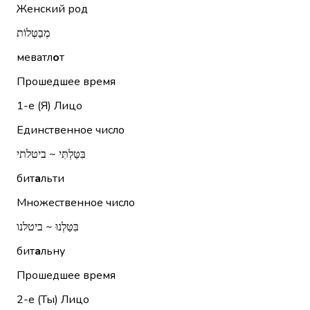
Женский род
מְבַטְּלוֹת
меватл
о
т
Прошедшее время
1-е (Я)
Лицо
Единственное число
בִּטַּלְתִּי ~ ביטלתי
бит
а
льти
Множественное число
בִּטַּלְנוּ ~ ביטלנו
бит
а
льну
Прошедшее время
2-е (Ты)
Лицо