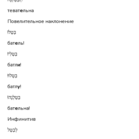
теват
е
льна
Повелительное наклонение
בַּטֵּל!‏
бат
е
ль!
בַּטְּלִי!‏
батл
и
!
בַּטְּלוּ!‏
батл
у
!
בַּטֵּלְנָה!‏
бат
е
льна!
Инфинитив
לְבַטֵּל