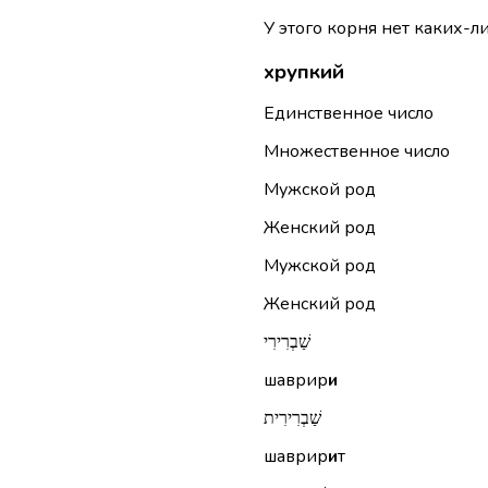
У этого корня нет каких-л
хрупкий
Единственное число
Множественное число
Мужской род
Женский род
Мужской род
Женский род
שַׁבְרִירִי
шаврир
и
שַׁבְרִירִית
шаврир
и
т