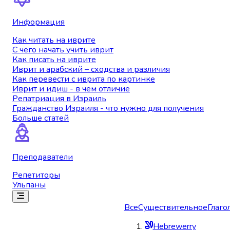
Информация
Как читать на иврите
С чего начать учить иврит
Как писать на иврите
Иврит и арабский – сходства и различия
Как перевести с иврита по картинке
Иврит и идиш - в чем отличие
Репатриация в Израиль
Гражданство Израиля - что нужно для получения
Больше статей
Преподаватели
Репетиторы
Ульпаны
Все
Существительное
Глаго
Hebrewerry