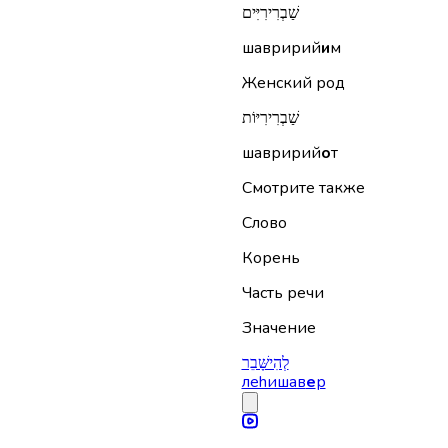
שַׁבְרִירִיִּים
шавририй
и
м
Женский род
שַׁבְרִירִיּוֹת
шавририй
о
т
Смотрите также
Слово
Корень
Часть речи
Значение
לְהִישָּׁבֵר
леhишав
е
р