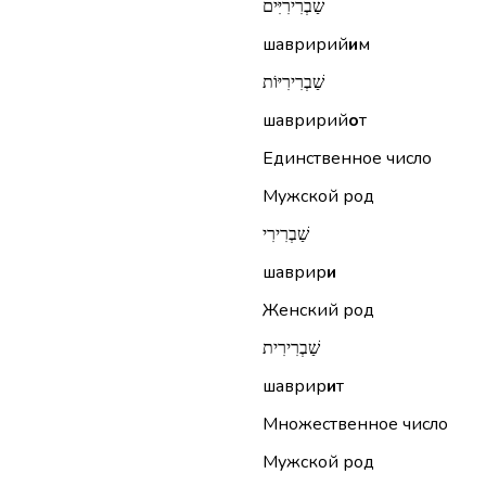
שַׁבְרִירִיִּים
шавририй
и
м
שַׁבְרִירִיּוֹת
шавририй
о
т
Единственное число
Мужской род
שַׁבְרִירִי
шаврир
и
Женский род
שַׁבְרִירִית
шаврир
и
т
Множественное число
Мужской род