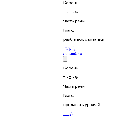
Корень
שׁ - ב - ר
Часть речи
Глагол
разбиться, сломаться
לְהַשְׁבִּיר
леhашб
и
р
Корень
שׁ - ב - ר
Часть речи
Глагол
продавать урожай
לִשְׁבּוֹר