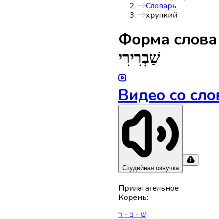
Словарь
хрупкий
Форма слов
שַׁבְרִירִי
Видео со сло
Студийная озвучка
Прилагательное
Корень
:
שׁ - ב - ר