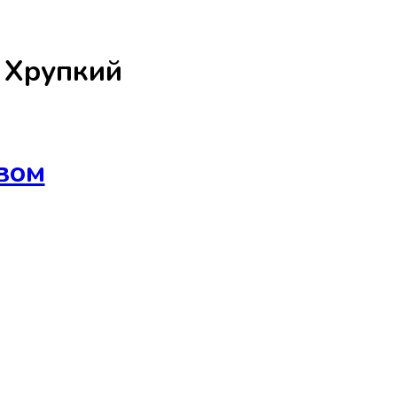
а
Хрупкий
вом