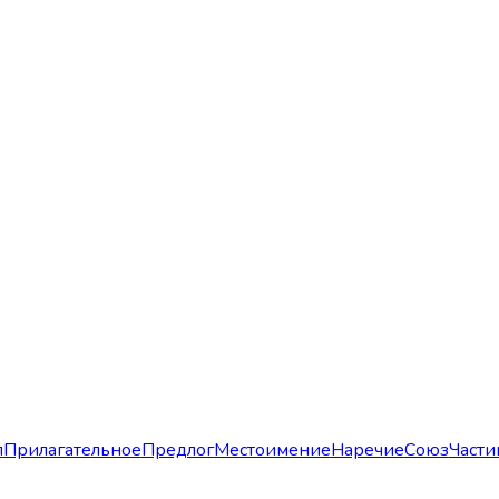
л
Прилагательное
Предлог
Местоимение
Наречие
Союз
Части