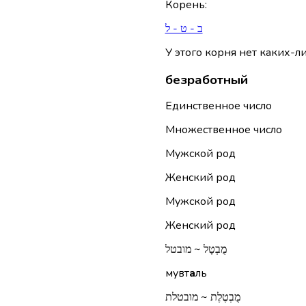
Корень
:
ב - ט - ל
У этого корня нет каких-л
безработный
Единственное число
Множественное число
Мужской род
Женский род
Мужской род
Женский род
מֻבְטָל ~ מובטל
мувт
а
ль
מֻבְטֶלֶת ~ מובטלת