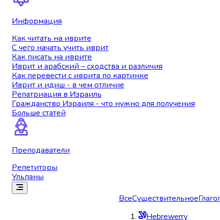
Информация
Как читать на иврите
С чего начать учить иврит
Как писать на иврите
Иврит и арабский – сходства и различия
Как перевести с иврита по картинке
Иврит и идиш - в чем отличие
Репатриация в Израиль
Гражданство Израиля - что нужно для получения
Больше статей
Преподаватели
Репетиторы
Ульпаны
Все
Существительное
Глаго
Hebrewerry