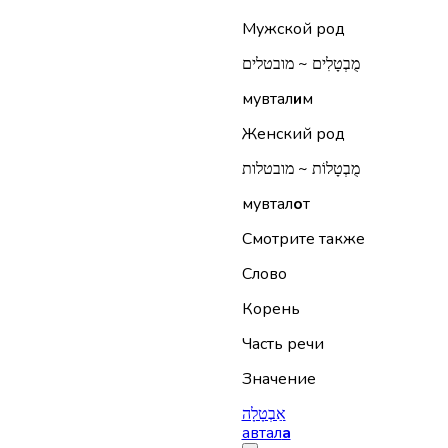
Мужской род
מֻבְטָלִים ~ מובטלים
мувтал
и
м
Женский род
מֻבְטָלוֹת ~ מובטלות
мувтал
о
т
Смотрите также
Слово
Корень
Часть речи
Значение
אַבְטָלָה
автал
а