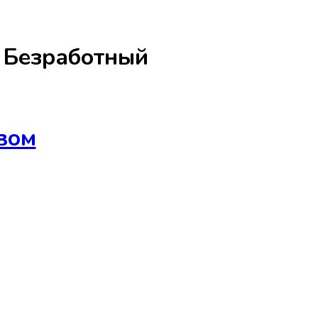
а
Безработный
вом