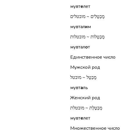
мувт
е
лет
מֻבְטָלִים ~ מובטלים
мувтал
и
м
מֻבְטָלוֹת ~ מובטלות
мувтал
о
т
Единственное число
Мужской род
מֻבְטָל ~ מובטל
мувт
а
ль
Женский род
מֻבְטֶלֶת ~ מובטלת
мувт
е
лет
Множественное число