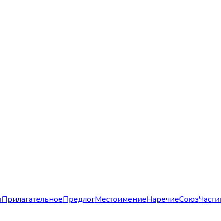
л
Прилагательное
Предлог
Местоимение
Наречие
Союз
Части