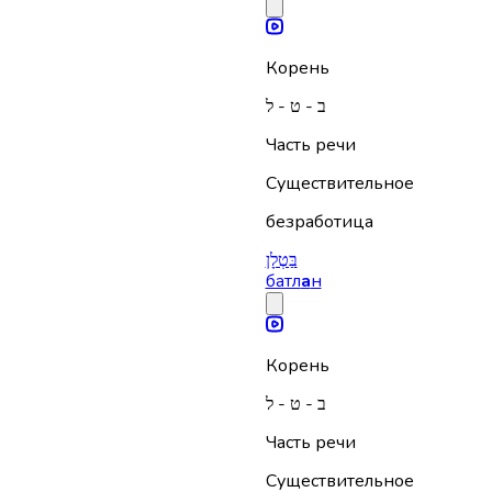
Корень
ב - ט - ל
Часть речи
Существительное
безработица
בַּטְלָן
батл
а
н
Корень
ב - ט - ל
Часть речи
Существительное