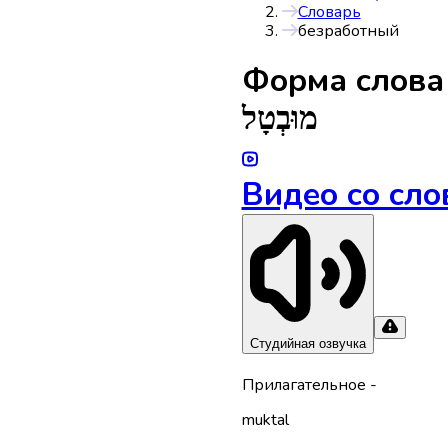
Словарь
безработный
Форма слов
מוּבְטָל
Видео со сло
Студийная озвучка
Прилагательное
-
muktal