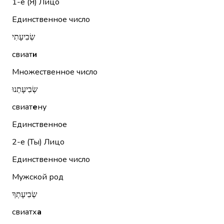
1-е (Я)
Лицо
Единственное число
שְׂבִיעָתִי
свиат
и
Множественное число
שְׂבִיעָתֵנוּ
свиат
е
ну
Единственное
2-е (Ты)
Лицо
Единственное число
Мужской род
שְׂבִיעָתְךָ
свиатх
а