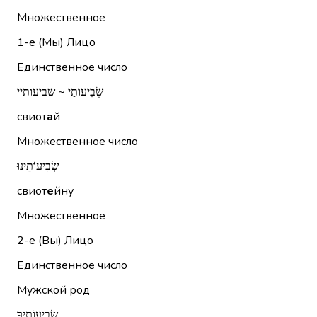
Множественное
1-е (Мы)
Лицо
Единственное число
שְׂבִיעוֹתַי ~ שביעותיי
свиот
а
й
Множественное число
שְׂבִיעוֹתֵינוּ
свиот
е
йну
Множественное
2-е (Вы)
Лицо
Единственное число
Мужской род
שְׂבִיעוֹתֶיךָ