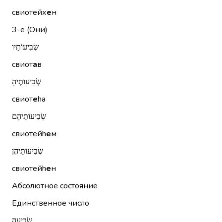
свиотейх
е
н
3-е (Они)
שְׂבִיעוֹתָיו
свиот
а
в
שְׂבִיעוֹתֶיהָ
свиот
е
hа
שְׂבִיעוֹתֵיהֶם
свиотейh
е
м
שְׂבִיעוֹתֵיהֶן
свиотейh
е
н
Абсолютное состояние
Единственное число
שְׂבִיעָה