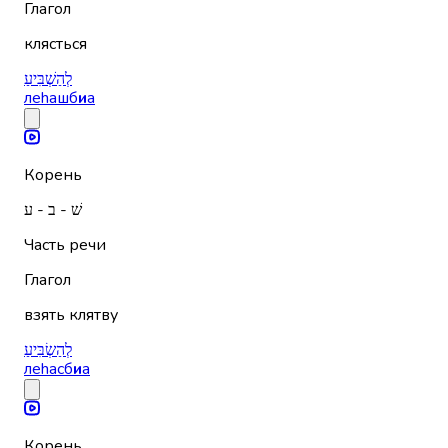
Глагол
клясться
לְהַשְׁבִּיעַ
леhашб
и
а
Корень
שׁ - ב - ע
Часть речи
Глагол
взять клятву
לְהַשְׂבִּיעַ
леhасб
и
а
Корень