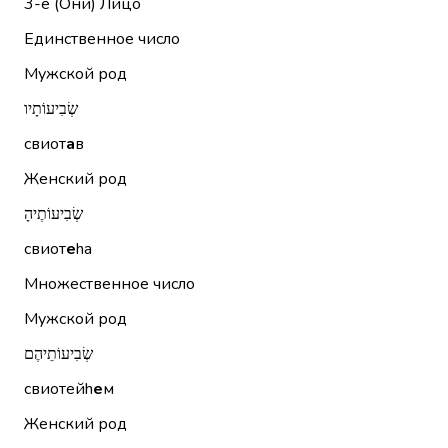
3-е (Они)
Лицо
Единственное число
Мужской род
שְׂבִיעוֹתָיו
свиот
а
в
Женский род
שְׂבִיעוֹתֶיהָ
свиот
е
hа
Множественное число
Мужской род
שְׂבִיעוֹתֵיהֶם
свиотейh
е
м
Женский род