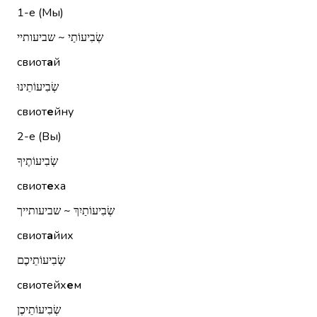
1-е (Мы)
שְׂבִיעוֹתַי ~ שביעותיי
свиот
а
й
שְׂבִיעוֹתֵינוּ
свиот
е
йну
2-е (Вы)
שְׂבִיעוֹתֶיךָ
свиот
е
ха
שְׂבִיעוֹתַיִךְ ~ שביעותייך
свиот
а
йих
שְׂבִיעוֹתֵיכֶם
свиотейх
е
м
שְׂבִיעוֹתֵיכֶן