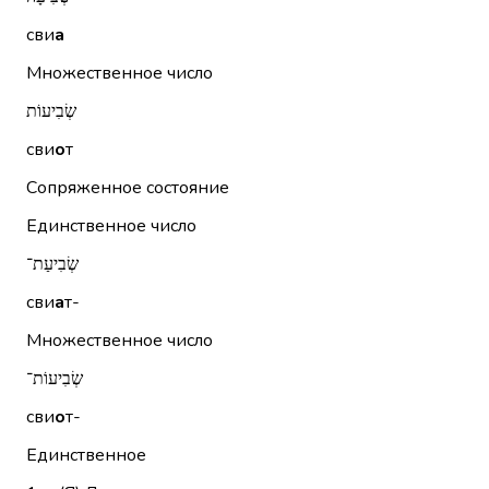
сви
а
Множественное число
שְׂבִיעוֹת
сви
о
т
Сопряженное состояние
Единственное число
שְׂבִיעַת־
сви
а
т-
Множественное число
שְׂבִיעוֹת־
сви
о
т-
Единственное