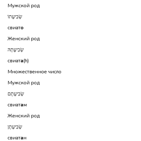
Мужской род
שְׂבִיעָתוֹ
свиат
о
Женский род
שְׂבִיעָתָהּ
свиат
а
(h)
Множественное число
Мужской род
שְׂבִיעָתָם
свиат
а
м
Женский род
שְׂבִיעָתָן
свиат
а
н