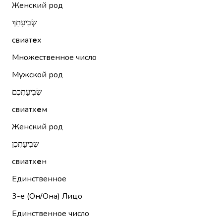
Женский род
שְׂבִיעָתֵךְ
свиат
е
х
Множественное число
Мужской род
שְׂבִיעַתְכֶם
свиатх
е
м
Женский род
שְׂבִיעַתְכֶן
свиатх
е
н
Единственное
3-е (Он/Она)
Лицо
Единственное число