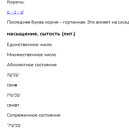
Корень
:
שׁ - ב - ע
Последняя буква корня – гортанная. Это влияет на сосе
насыщение, сытость (лит.)
Единственное число
Множественное число
Абсолютное состояние
שְׂבִיעָה
сви
а
שְׂבִיעוֹת
сви
о
т
Сопряженное состояние
שְׂבִיעַת־