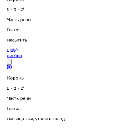
שׁ - ב - ע
Часть речи
Глагол
насытить
לִשְׂבּוֹעַ
лисб
о
а
Корень
שׁ - ב - ע
Часть речи
Глагол
насыщаться, утолять голод