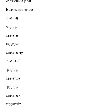
Женский род
Единственное
1-е (Я)
שְׂבִיעָתִי
свиат
и
שְׂבִיעָתֵנוּ
свиат
е
ну
2-е (Ты)
שְׂבִיעָתְךָ
свиатх
а
שְׂבִיעָתֵךְ
свиат
е
х
שְׂבִיעַתְכֶם