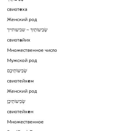
свиот
е
ха
Женский род
שְׂבִיעוֹתַיִךְ ~ שביעותייך
свиот
а
йих
Множественное число
Мужской род
שְׂבִיעוֹתֵיכֶם
свиотейх
е
м
Женский род
שְׂבִיעוֹתֵיכֶן
свиотейх
е
н
Множественное