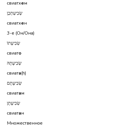
свиатх
е
м
שְׂבִיעַתְכֶן
свиатх
е
н
3-е (Он/Она)
שְׂבִיעָתוֹ
свиат
о
שְׂבִיעָתָהּ
свиат
а
(h)
שְׂבִיעָתָם
свиат
а
м
שְׂבִיעָתָן
свиат
а
н
Множественное