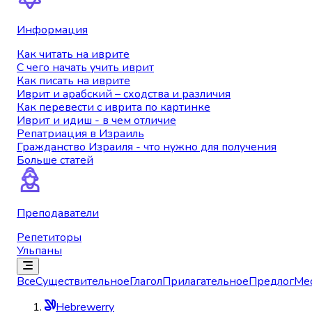
Информация
Как читать на иврите
С чего начать учить иврит
Как писать на иврите
Иврит и арабский – сходства и различия
Как перевести с иврита по картинке
Иврит и идиш - в чем отличие
Репатриация в Израиль
Гражданство Израиля - что нужно для получения
Больше статей
Преподаватели
Репетиторы
Ульпаны
Все
Существительное
Глагол
Прилагательное
Предлог
Ме
Hebrewerry