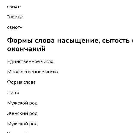
сви
а
т-
שְׂבִיעוֹת־
сви
о
т-
Формы слова насыщение, сытость (лит.) שְׂבִיעָה без мес
окончаний
Единственное число
Множественное число
Форма слова
Лицо
Мужской род
Женский род
Мужской род