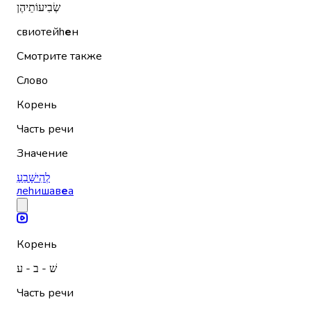
שְׂבִיעוֹתֵיהֶן
свиотейh
е
н
Смотрите также
Слово
Корень
Часть речи
Значение
לְהִישָּׁבֵעַ
леhишав
е
а
Корень
שׁ - ב - ע
Часть речи