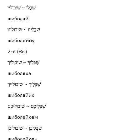
שִׁבֳּלַי ~ שיבוליי
шибол
а
й
שִׁבֳּלֵינוּ ~ שיבולינו
шибол
е
йну
2-е (Вы)
שִׁבֳּלֶיךָ ~ שיבוליך
шибол
е
ха
שִׁבֳּלַיִךְ ~ שיבולייך
шибол
а
йих
שִׁבֳּלֵיכֶם ~ שיבוליכם
шиболейх
е
м
שִׁבֳּלֵיכֶן ~ שיבוליכן
шиболейх
е
н