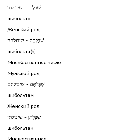
שִׁבָּלְתּוֹ ~ שיבולתו
шибольт
о
Женский род
שִׁבָּלְתָּהּ ~ שיבולתה
шибольт
а
(h)
Множественное число
Мужской род
שִׁבָּלְתָּם ~ שיבולתם
шибольт
а
м
Женский род
שִׁבָּלְתָּן ~ שיבולתן
шибольт
а
н
Множественное