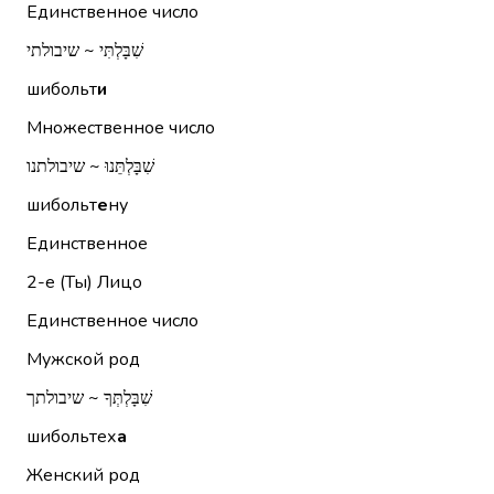
Единственное число
שִׁבָּלְתִּי ~ שיבולתי
шибольт
и
Множественное число
שִׁבָּלְתֵּנוּ ~ שיבולתנו
шибольт
е
ну
Единственное
2-е (Ты)
Лицо
Единственное число
Мужской род
שִׁבָּלְתְּךָ ~ שיבולתך
шибольтех
а
Женский род