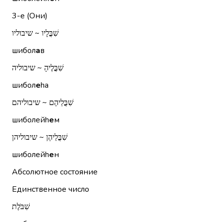
3-е (Они)
שִׁבֳּלָיו ~ שיבוליו
шибол
а
в
שִׁבֳּלֶיהָ ~ שיבוליה
шибол
е
hа
שִׁבֳּלֵיהֶם ~ שיבוליהם
шиболейh
е
м
שִׁבֳּלֵיהֶן ~ שיבוליהן
шиболейh
е
н
Абсолютное состояние
Единственное число
שִׁבֹּלֶת