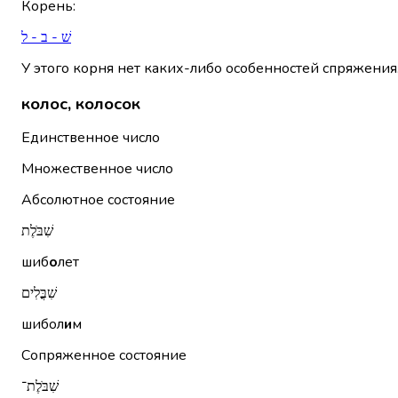
Корень
:
שׁ - ב - ל
У этого корня нет каких-либо особенностей спряжения
колос, колосок
Единственное число
Множественное число
Абсолютное состояние
שִׁבֹּלֶת
шиб
о
лет
שִׁבֳּלִים
шибол
и
м
Сопряженное состояние
שִׁבֹּלֶת־