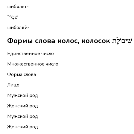
шиб
о
лет-
שִׁבֳּלֵי־
шибол
е
й-
Ф
Единственное число
Множественное число
Форма слова
Лицо
Мужской род
Женский род
Мужской род
Женский род