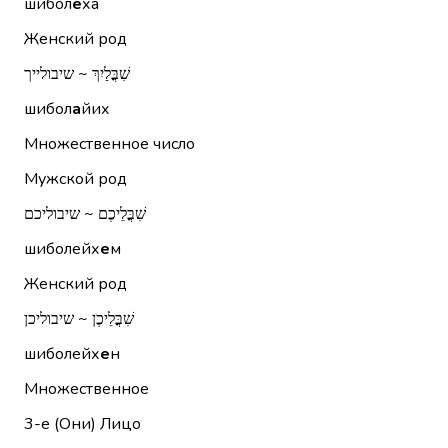
шибол
е
ха
Женский род
שִׁבֳּלַיִךְ ~ שיבולייך
шибол
а
йих
Множественное число
Мужской род
שִׁבֳּלֵיכֶם ~ שיבוליכם
шиболейх
е
м
Женский род
שִׁבֳּלֵיכֶן ~ שיבוליכן
шиболейх
е
н
Множественное
3-е (Они)
Лицо