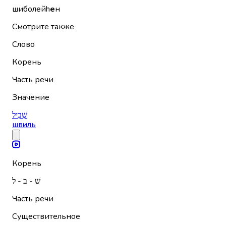
шиболейh
е
н
Смотрите также
Слово
Корень
Часть речи
Значение
שְׁבִיל
шв
и
ль
Корень
שׁ - ב - ל
Часть речи
Существительное