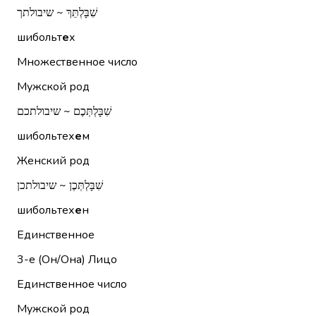
שִׁבָּלְתֵּךְ ~ שיבולתך
шибольт
е
х
Множественное число
Мужской род
שִׁבָּלְתְּכֶם ~ שיבולתכם
шибольтех
е
м
Женский род
שִׁבָּלְתְּכֶן ~ שיבולתכן
шибольтех
е
н
Единственное
3-е (Он/Она)
Лицо
Единственное число
Мужской род