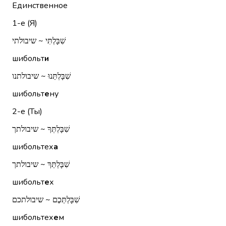
Единственное
1-е (Я)
שִׁבָּלְתִּי ~ שיבולתי
шибольт
и
שִׁבָּלְתֵּנוּ ~ שיבולתנו
шибольт
е
ну
2-е (Ты)
שִׁבָּלְתְּךָ ~ שיבולתך
шибольтех
а
שִׁבָּלְתֵּךְ ~ שיבולתך
шибольт
е
х
שִׁבָּלְתְּכֶם ~ שיבולתכם
шибольтех
е
м