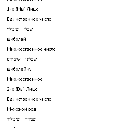
1-е (Мы)
Лицо
Единственное число
שִׁבֳּלַי ~ שיבוליי
шибол
а
й
Множественное число
שִׁבֳּלֵינוּ ~ שיבולינו
шибол
е
йну
Множественное
2-е (Вы)
Лицо
Единственное число
Мужской род
שִׁבֳּלֶיךָ ~ שיבוליך