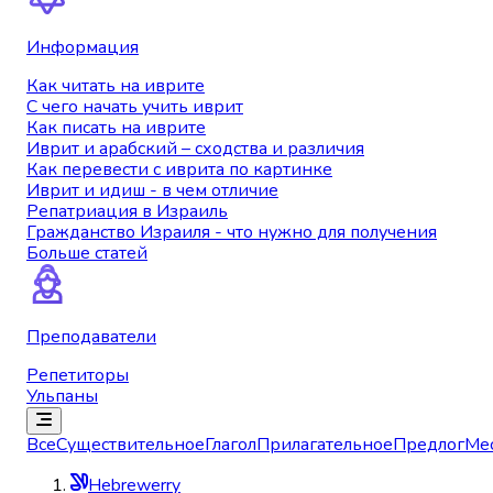
Информация
Как читать на иврите
С чего начать учить иврит
Как писать на иврите
Иврит и арабский – сходства и различия
Как перевести с иврита по картинке
Иврит и идиш - в чем отличие
Репатриация в Израиль
Гражданство Израиля - что нужно для получения
Больше статей
Преподаватели
Репетиторы
Ульпаны
Все
Существительное
Глагол
Прилагательное
Предлог
Ме
Hebrewerry