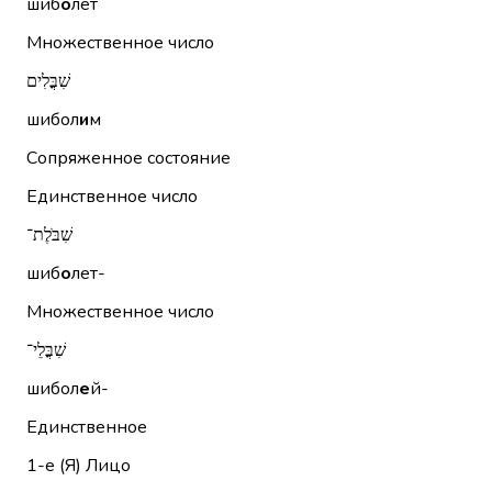
шиб
о
лет
Множественное число
שִׁבֳּלִים
шибол
и
м
Сопряженное состояние
Единственное число
שִׁבֹּלֶת־
шиб
о
лет-
Множественное число
שִׁבֳּלֵי־
шибол
е
й-
Единственное
1-е (Я)
Лицо