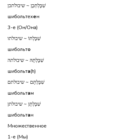
שִׁבָּלְתְּכֶן ~ שיבולתכן
шибольтех
е
н
3-е (Он/Она)
שִׁבָּלְתּוֹ ~ שיבולתו
шибольт
о
שִׁבָּלְתָּהּ ~ שיבולתה
шибольт
а
(h)
שִׁבָּלְתָּם ~ שיבולתם
шибольт
а
м
שִׁבָּלְתָּן ~ שיבולתן
шибольт
а
н
Множественное
1-е (Мы)