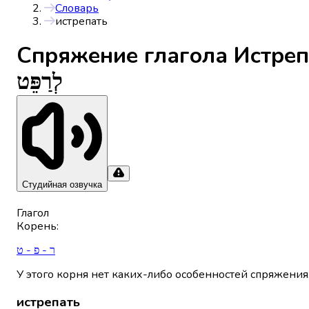
Словарь
истрепать
Спряжениe глагола
Истреп
לְרַפֵּט
Студийная озвучка
Глагол
Корень
:
ר - פ - ט
У этого корня нет каких-либо особенностей спряжения
истрепать