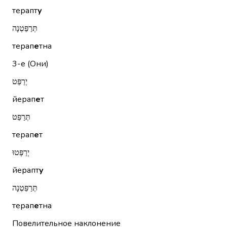
терапт
у
תְּרַפֵּטְנָה
терап
е
тна
3-е (Они)
יְרַפֵּט
йерап
е
т
תְּרַפֵּט
терап
е
т
יְרַפְּטוּ
йерапт
у
תְּרַפֵּטְנָה
терап
е
тна
Повелительное наклонение