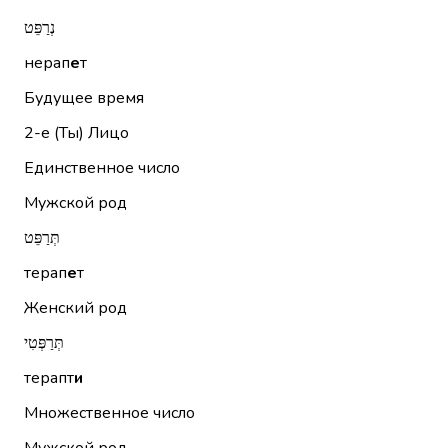
נְרַפֵּט
нерап
е
т
Будущее время
2-е (Ты)
Лицо
Единственное число
Мужской род
תְּרַפֵּט
терап
е
т
Женский род
תְּרַפְּטִי
терапт
и
Множественное число