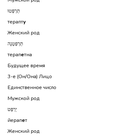
Мужской род
תְּרַפְּטוּ
терапт
у
Женский род
תְּרַפֵּטְנָה
терап
е
тна
Будущее время
3-е (Он/Она)
Лицо
Единственное число
Мужской род
יְרַפֵּט
йерап
е
т
Женский род