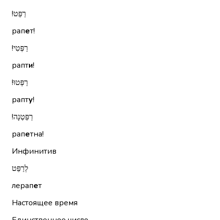
רַפֵּט!‏
рап
е
т!
רַפְּטִי!‏
рапт
и
!
רַפְּטוּ!‏
рапт
у
!
רַפֵּטְנָה!‏
рап
е
тна!
Инфинитив
לְרַפֵּט
лерап
е
т
Настоящее время