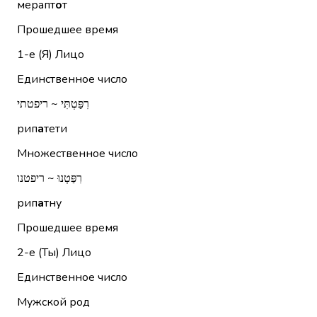
мерапт
о
т
Прошедшее время
1-е (Я)
Лицо
Единственное число
רִפַּטְתִּי ~ ריפטתי
рип
а
тети
Множественное число
רִפַּטְנוּ ~ ריפטנו
рип
а
тну
Прошедшее время
2-е (Ты)
Лицо
Единственное число
Мужской род