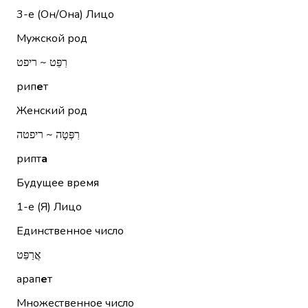
3-е (Он/Она)
Лицо
Мужской род
רִפֵּט ~ ריפט
рип
е
т
Женский род
רִפְּטָה ~ ריפטה
рипт
а
Будущее время
1-е (Я)
Лицо
Единственное число
אֲרַפֵּט
арап
е
т
Множественное число