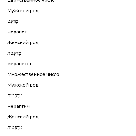
Единственное число
Мужской род
מְרַפֵּט
мерап
е
т
Женский род
מְרַפֶּטֶת
мерап
е
тет
Множественное число
Мужской род
מְרַפְּטִים
мерапт
и
м
Женский род
מְרַפְּטוֹת