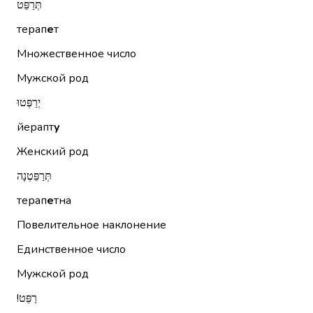
תְּרַפֵּט
терап
е
т
Множественное число
Мужской род
יְרַפְּטוּ
йерапт
у
Женский род
תְּרַפֵּטְנָה
терап
е
тна
Повелительное наклонение
Единственное число
Мужской род
רַפֵּט!‏