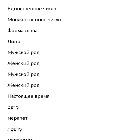
Единственное число
Множественное число
Форма слова
Лицо
Мужской род
Женский род
Мужской род
Женский род
Настоящее время
מְרַפֵּט
мерап
е
т
מְרַפֶּטֶת