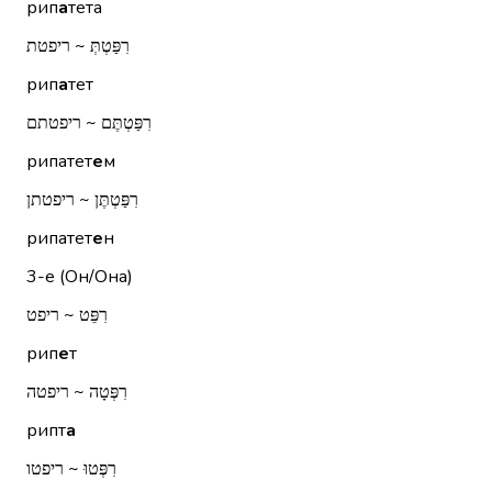
рип
а
тета
רִפַּטְתְּ ~ ריפטת
рип
а
тет
רִפַּטְתֶּם ~ ריפטתם
рипатет
е
м
רִפַּטְתֶּן ~ ריפטתן
рипатет
е
н
3-е (Он/Она)
רִפֵּט ~ ריפט
рип
е
т
רִפְּטָה ~ ריפטה
рипт
а
רִפְּטוּ ~ ריפטו