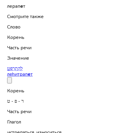
лерап
е
т
Смотрите также
Слово
Корень
Часть речи
Значение
לְהִתְרַפֵּט
леhитрап
е
т
Корень
ר - פ - ט
Часть речи
Глагол
истрепаться, износиться