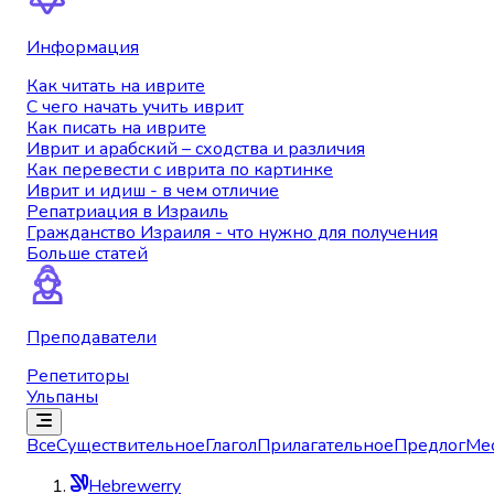
Информация
Как читать на иврите
С чего начать учить иврит
Как писать на иврите
Иврит и арабский – сходства и различия
Как перевести с иврита по картинке
Иврит и идиш - в чем отличие
Репатриация в Израиль
Гражданство Израиля - что нужно для получения
Больше статей
Преподаватели
Репетиторы
Ульпаны
Все
Существительное
Глагол
Прилагательное
Предлог
Ме
Hebrewerry