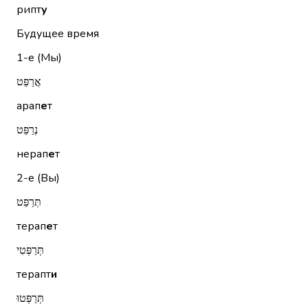
рипт
у
Будущее время
1-е (Мы)
אֲרַפֵּט
арап
е
т
נְרַפֵּט
нерап
е
т
2-е (Вы)
תְּרַפֵּט
терап
е
т
תְּרַפְּטִי
терапт
и
תְּרַפְּטוּ