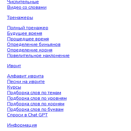
Числительные
Видео со словами
Тренажеры
Полный тренажер
Будущее время
Прошедшее время
Определение биньянов
Определение корня
Повелительное наклонение
Иврит
Алфавит иврита
Песни на иврите
Курсы
Подборка слов по темам
Подборка слов по уровням
Подборка слов по корням
Подборка слов по буквам
Спроси в Chat GPT
Информация