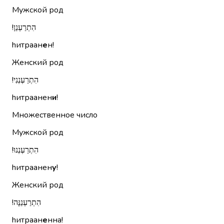
Мужской род
הִתְרַעְנֵן!‏
hитраан
е
н!
Женский род
הִתְרַעְנְנִי!‏
hитраанен
и
!
Множественное число
Мужской род
הִתְרַעְנְנוּ!‏
hитраанен
у
!
Женский род
הִתְרַעְנֵנָּה!‏
hитраан
е
нна!