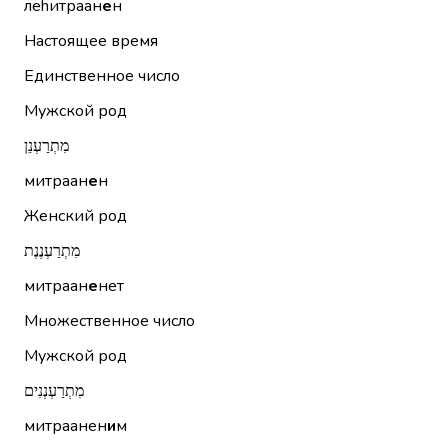
леhитраан
е
н
Настоящее время
Единственное число
Мужской род
מִתְרַעְנֵן
митраан
е
н
Женский род
מִתְרַעְנֶנֶת
митраан
е
нет
Множественное число
Мужской род
מִתְרַעְנְנִים
митраанен
и
м