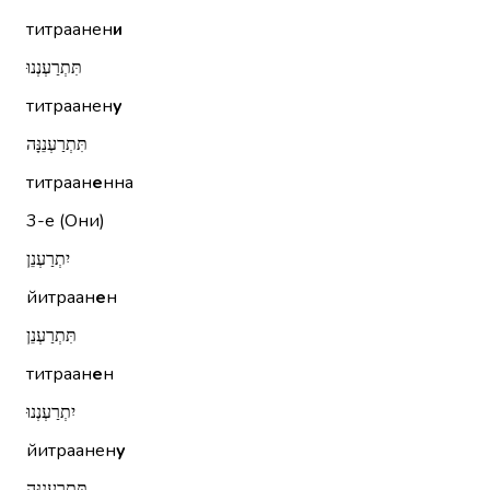
титраанен
и
תִּתְרַעְנְנוּ
титраанен
у
תִּתְרַעְנֵנָּה
титраан
е
нна
3-е (Они)
יִתְרַעְנֵן
йитраан
е
н
תִּתְרַעְנֵן
титраан
е
н
יִתְרַעְנְנוּ
йитраанен
у
תִּתְרַעְנֵנָּה