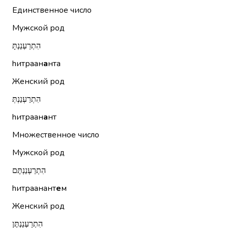
Единственное число
Мужской род
הִתְרַעְנַנְתָּ
hитраан
а
нта
Женский род
הִתְרַעְנַנְתְּ
hитраан
а
нт
Множественное число
Мужской род
הִתְרַעְנַנְתֶּם
hитраанант
е
м
Женский род
הִתְרַעְנַנְתֶּן