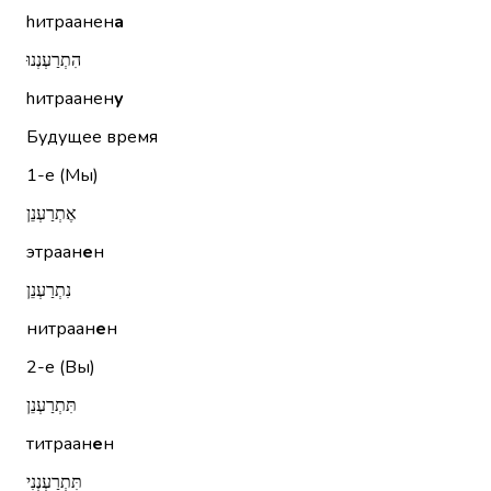
hитраанен
а
הִתְרַעְנְנוּ
hитраанен
у
Будущее время
1-е (Мы)
אֶתְרַעְנֵן
этраан
е
н
נִתְרַעְנֵן
нитраан
е
н
2-е (Вы)
תִּתְרַעְנֵן
титраан
е
н
תִּתְרַעְנְנִי