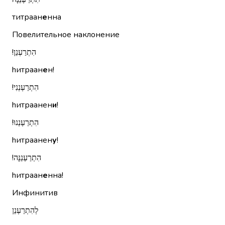
титраан
е
нна
Повелительное наклонение
הִתְרַעְנֵן!‏
hитраан
е
н!
הִתְרַעְנְנִי!‏
hитраанен
и
!
הִתְרַעְנְנוּ!‏
hитраанен
у
!
הִתְרַעְנֵנָּה!‏
hитраан
е
нна!
Инфинитив
לְהִתְרַעְנֵן