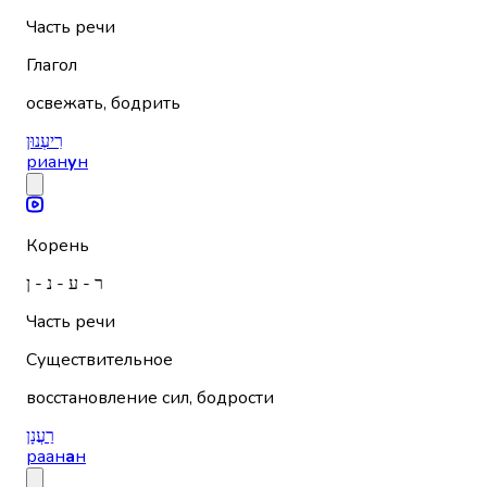
Часть речи
Глагол
освежать, бодрить
רִיעְנוּן
риан
у
н
Корень
ר - ע - נ - ן
Часть речи
Существительное
восстановление сил, бодрости
רַעֲנָן
раан
а
н