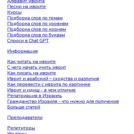
Алфавит иврита
Песни на иврите
Курсы
Подборка слов по темам
Подборка слов по уровням
Подборка слов по корням
Подборка слов по буквам
Спроси в Chat GPT
Информация
Как читать на иврите
С чего начать учить иврит
Как писать на иврите
Иврит и арабский – сходства и различия
Как перевести с иврита по картинке
Иврит и идиш - в чем отличие
Репатриация в Израиль
Гражданство Израиля - что нужно для получения
Больше статей
Преподаватели
Репетиторы
Ульпаны