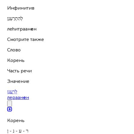
Инфинитив
לְהִתְרַעְנֵן
леhитраан
е
н
Смотрите также
Слово
Корень
Часть речи
Значение
לְרַעְנֵן
лераан
е
н
Корень
ר - ע - נ - ן