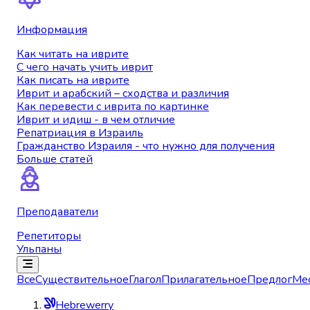
Информация
Как читать на иврите
С чего начать учить иврит
Как писать на иврите
Иврит и арабский – сходства и различия
Как перевести с иврита по картинке
Иврит и идиш - в чем отличие
Репатриация в Израиль
Гражданство Израиля - что нужно для получения
Больше статей
Преподаватели
Репетиторы
Ульпаны
Все
Существительное
Глагол
Прилагательное
Предлог
Ме
Hebrewerry