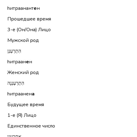
hитраанант
е
н
Прошедшее время
3-е (Он/Она)
Лицо
Мужской род
הִתְרַעְנֵן
hитраан
е
н
Женский род
הִתְרַעְנְנָה
hитраанен
а
Будущее время
1-е (Я)
Лицо
Единственное число
אֶתְרַעְנֵן