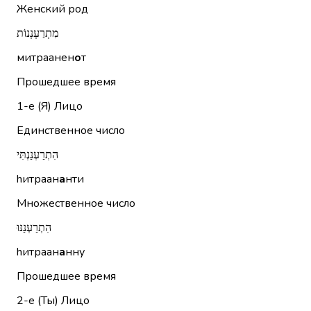
Женский род
מִתְרַעְנְנוֹת
митраанен
о
т
Прошедшее время
1-е (Я)
Лицо
Единственное число
הִתְרַעְנַנְתִּי
hитраан
а
нти
Множественное число
הִתְרַעְנַנּוּ
hитраан
а
нну
Прошедшее время
2-е (Ты)
Лицо