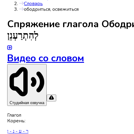
Словарь
ободриться, освежиться
Спряжениe глагола
Ободри
לְהִתְרַעְנֵן
Видео со словом
Студийная озвучка
Глагол
Корень
:
ר - ע - נ - ן