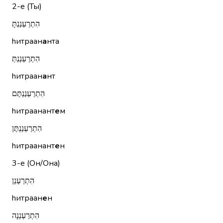
2-е (Ты)
הִתְרַעְנַנְתָּ
hитраан
а
нта
הִתְרַעְנַנְתְּ
hитраан
а
нт
הִתְרַעְנַנְתֶּם
hитраанант
е
м
הִתְרַעְנַנְתֶּן
hитраанант
е
н
3-е (Он/Она)
הִתְרַעְנֵן
hитраан
е
н
הִתְרַעְנְנָה