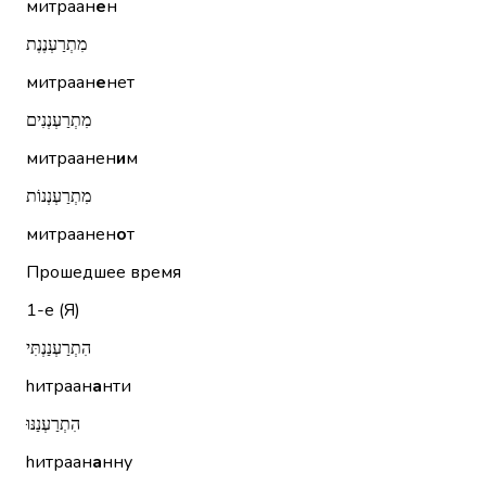
митраан
е
н
מִתְרַעְנֶנֶת
митраан
е
нет
מִתְרַעְנְנִים
митраанен
и
м
מִתְרַעְנְנוֹת
митраанен
о
т
Прошедшее время
1-е (Я)
הִתְרַעְנַנְתִּי
hитраан
а
нти
הִתְרַעְנַנּוּ
hитраан
а
нну