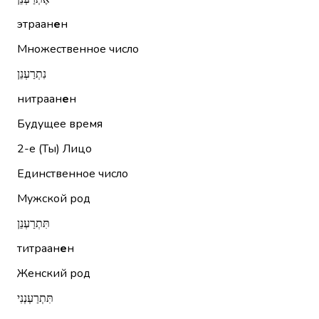
этраан
е
н
Множественное число
נִתְרַעְנֵן
нитраан
е
н
Будущее время
2-е (Ты)
Лицо
Единственное число
Мужской род
תִּתְרַעְנֵן
титраан
е
н
Женский род
תִּתְרַעְנְנִי