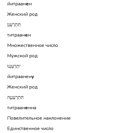
йитраан
е
н
Женский род
תִּתְרַעְנֵן
титраан
е
н
Множественное число
Мужской род
יִתְרַעְנְנוּ
йитраанен
у
Женский род
תִּתְרַעְנֵנָּה
титраан
е
нна
Повелительное наклонение
Единственное число