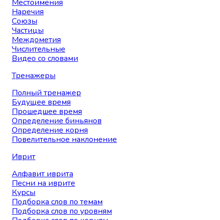
Местоимения
Наречия
Союзы
Частицы
Междометия
Числительные
Видео со словами
Тренажеры
Полный тренажер
Будущее время
Прошедшее время
Определение биньянов
Определение корня
Повелительное наклонение
Иврит
Алфавит иврита
Песни на иврите
Курсы
Подборка слов по темам
Подборка слов по уровням