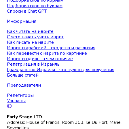
Подборка слов по корням
Подборка слов по буквам
Спроси в Chat GPT
Информация
Как читать на иврите
С чего начать учить иврит
Как писать на иврите
Иврит и арабский – сходства и различия
Как перевести с иврита по картинке
Иврит и идиш - в чем отличие
Репатриация в Израиль
Гражданство Израиля - что нужно для получения
Больше статей
Преподаватели
Репетиторы
Ульпаны
Early Stage LTD.
Address: House of Francis, Room 303, Ile Du Port, Mahe,
Seychelles