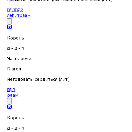
לְהִתְרַעֵם
леhитра
э
м
Корень
ר - ע - ם
Часть речи
Глагол
негодовать, сердиться (лит.)
רַעַם
р
а
ам
Корень
ר - ע - ם