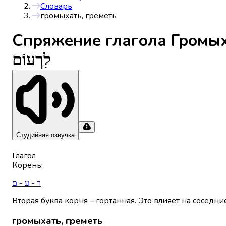
Словарь
громыхать, греметь
Спряжениe глагола
Громых
לִרְעוֹם
Студийная озвучка
Глагол
Корень
:
ר - ע - ם
Вторая буква корня – гортанная. Это влияет на соседни
громыхать, греметь