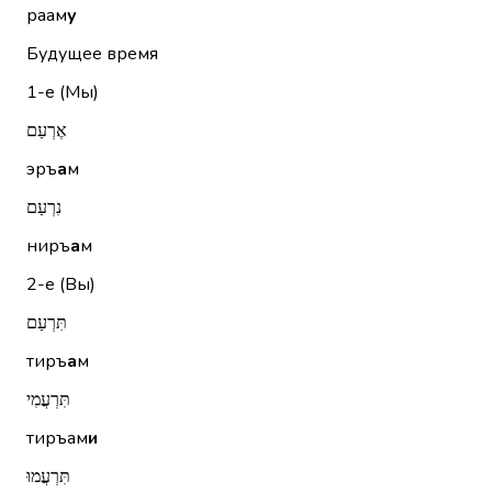
раам
у
Будущее время
1-е (Мы)
אֶרְעַם
эръ
а
м
נִרְעַם
ниръ
а
м
2-е (Вы)
תִּרְעַם
тиръ
а
м
תִּרְעֲמִי
тиръам
и
תִּרְעֲמוּ