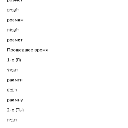
ро
э
мет
רוֹעֲמִים
роам
и
м
רוֹעֲמוֹת
роам
о
т
Прошедшее время
1-е (Я)
רָעַמְתִּי
ра
а
мти
רָעַמְנוּ
ра
а
мну
2-е (Ты)
רָעַמְתָּ