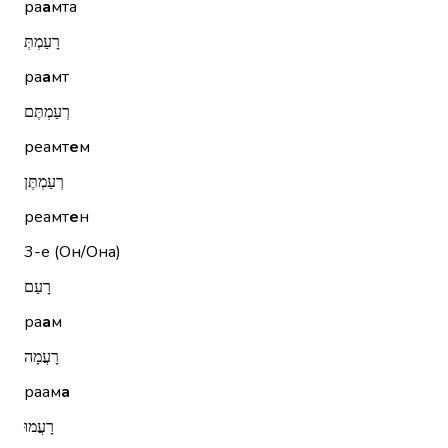
ра
а
мта
רָעַמְתְּ
ра
а
мт
רְעַמְתֶּם
реамт
е
м
רְעַמְתֶּן
реамт
е
н
3-е (Он/Она)
רָעַם
ра
а
м
רָעֲמָה
раам
а
רָעֲמוּ