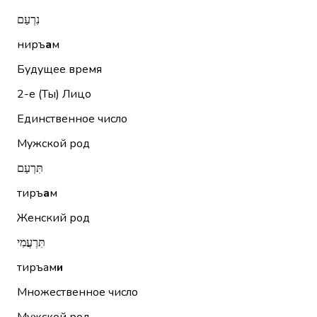
נִרְעַם
ниръ
а
м
Будущее время
2-е (Ты)
Лицо
Единственное число
Мужской род
תִּרְעַם
тиръ
а
м
Женский род
תִּרְעֲמִי
тиръам
и
Множественное число