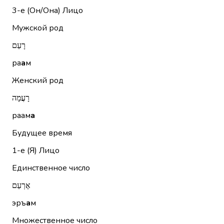
3-е (Он/Она)
Лицо
Мужской род
רָעַם
ра
а
м
Женский род
רָעֲמָה
раам
а
Будущее время
1-е (Я)
Лицо
Единственное число
אֶרְעַם
эръ
а
м
Множественное число