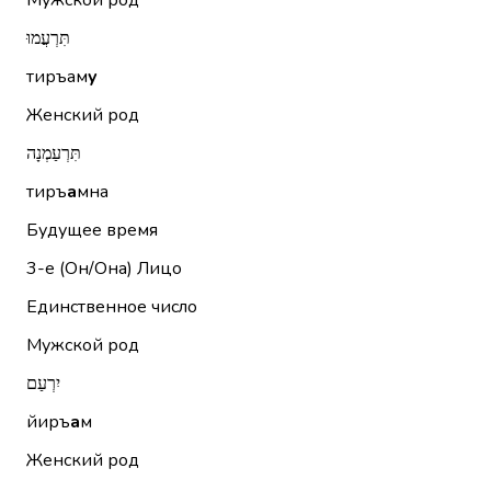
Мужской род
תִּרְעֲמוּ
тиръам
у
Женский род
תִּרְעַמְנָה
тиръ
а
мна
Будущее время
3-е (Он/Она)
Лицо
Единственное число
Мужской род
יִרְעַם
йиръ
а
м
Женский род