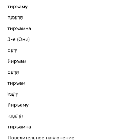
тиръам
у
תִּרְעַמְנָה
тиръ
а
мна
3-е (Они)
יִרְעַם
йиръ
а
м
תִּרְעַם
тиръ
а
м
יִרְעֲמוּ
йиръам
у
תִּרְעַמְנָה
тиръ
а
мна
Повелительное наклонение