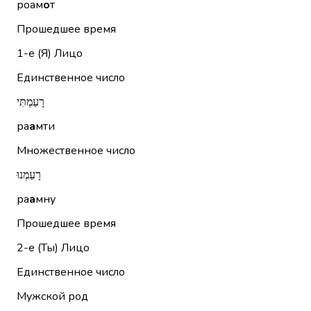
роам
о
т
Прошедшее время
1-е (Я)
Лицо
Единственное число
רָעַמְתִּי
ра
а
мти
Множественное число
רָעַמְנוּ
ра
а
мну
Прошедшее время
2-е (Ты)
Лицо
Единственное число
Мужской род