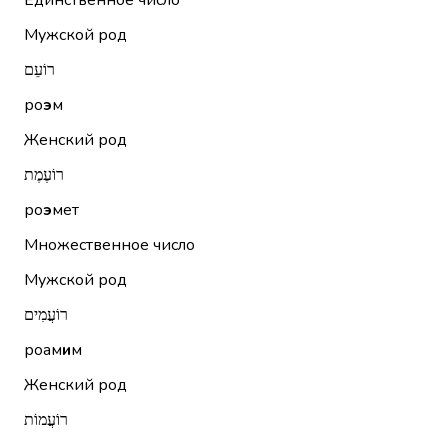
Единственное число
Мужской род
רוֹעֵם
ро
э
м
Женский род
רוֹעֶמֶת
ро
э
мет
Множественное число
Мужской род
רוֹעֲמִים
роам
и
м
Женский род
רוֹעֲמוֹת