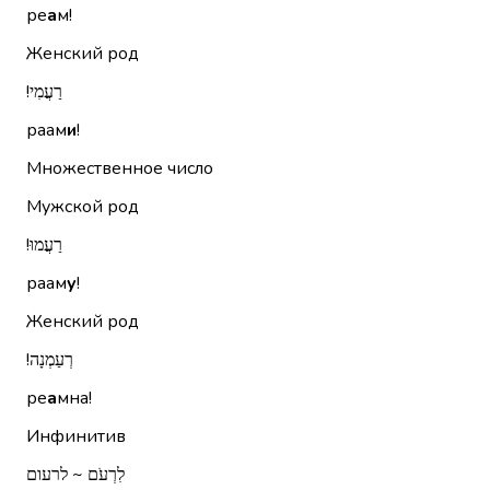
ре
а
м!
Женский род
רַעֲמִי!‏
раам
и
!
Множественное число
Мужской род
רַעֲמוּ!‏
раам
у
!
Женский род
רְעַמְנָה!‏
ре
а
мна!
Инфинитив
לִרְעֹם ~ לרעום