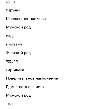
תִּרְעַם
тиръ
а
м
Множественное число
Мужской род
יִרְעֲמוּ
йиръам
у
Женский род
תִּרְעַמְנָה
тиръ
а
мна
Повелительное наклонение
Единственное число
Мужской род
רְעַם!‏