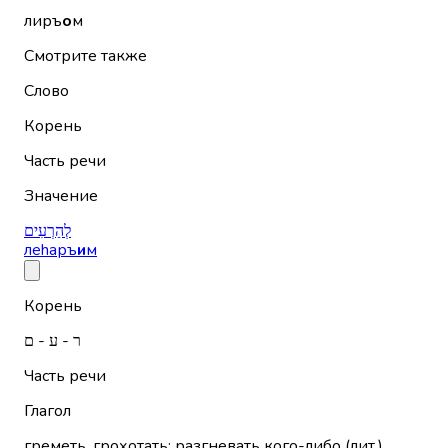
лиръ
о
м
Смотрите также
Слово
Корень
Часть речи
Значение
לְהַרְעִים
леhаръ
и
м
Корень
ר - ע - ם
Часть речи
Глагол
греметь, грохотать; разгневать кого-либо (лит.)