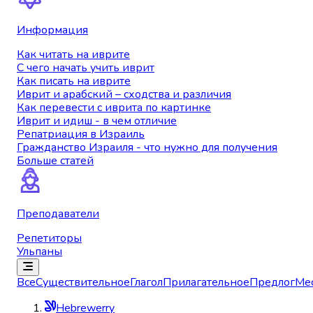
Информация
Как читать на иврите
С чего начать учить иврит
Как писать на иврите
Иврит и арабский – сходства и различия
Как перевести с иврита по картинке
Иврит и идиш - в чем отличие
Репатриация в Израиль
Гражданство Израиля - что нужно для получения
Больше статей
Преподаватели
Репетиторы
Ульпаны
Все
Существительное
Глагол
Прилагательное
Предлог
Ме
Hebrewerry