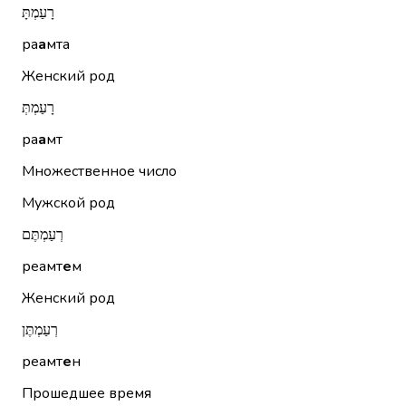
רָעַמְתָּ
ра
а
мта
Женский род
רָעַמְתְּ
ра
а
мт
Множественное число
Мужской род
רְעַמְתֶּם
реамт
е
м
Женский род
רְעַמְתֶּן
реамт
е
н
Прошедшее время