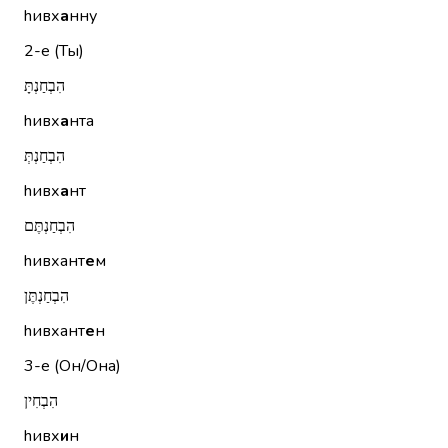
hивх
а
нну
2-е (Ты)
הִבְחַנְתָּ
hивх
а
нта
הִבְחַנְתְּ
hивх
а
нт
הִבְחַנְתֶּם
hивхант
е
м
הִבְחַנְתֶּן
hивхант
е
н
3-е (Он/Она)
הִבְחִין
hивх
и
н