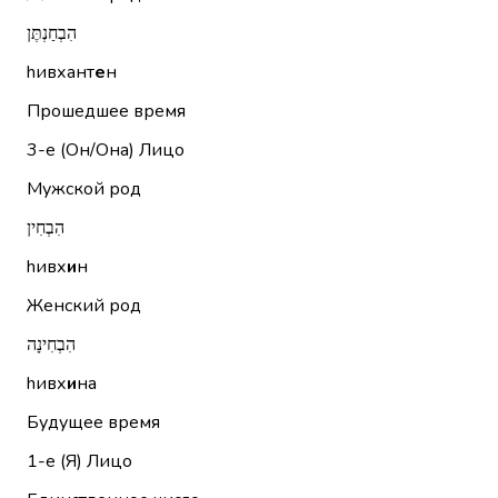
הִבְחַנְתֶּן
hивхант
е
н
Прошедшее время
3-е (Он/Она)
Лицо
Мужской род
הִבְחִין
hивх
и
н
Женский род
הִבְחִינָה
hивх
и
на
Будущее время
1-е (Я)
Лицо