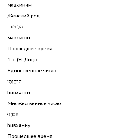
мавхин
и
м
Женский род
מַבְחִינוֹת
мавхин
о
т
Прошедшее время
1-е (Я)
Лицо
Единственное число
הִבְחַנְתִּי
hивх
а
нти
Множественное число
הִבְחַנּוּ
hивх
а
нну
Прошедшее время