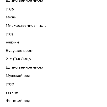
Единственное число
אַבְחִין
авх
и
н
Множественное число
נַבְחִין
навх
и
н
Будущее время
2-е (Ты)
Лицо
Единственное число
Мужской род
תַּבְחִין
тавх
и
н
Женский род