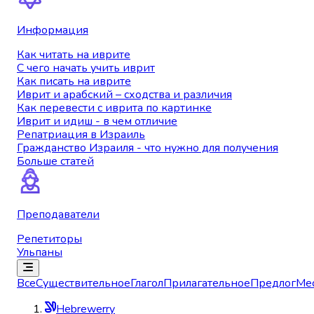
Информация
Как читать на иврите
С чего начать учить иврит
Как писать на иврите
Иврит и арабский – сходства и различия
Как перевести с иврита по картинке
Иврит и идиш - в чем отличие
Репатриация в Израиль
Гражданство Израиля - что нужно для получения
Больше статей
Преподаватели
Репетиторы
Ульпаны
Все
Существительное
Глагол
Прилагательное
Предлог
Ме
Hebrewerry