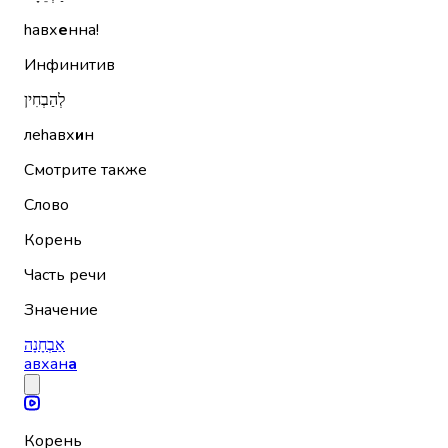
hавх
е
нна!
Инфинитив
לְהַבְחִין
леhавх
и
н
Смотрите также
Слово
Корень
Часть речи
Значение
אַבְחָנָה
авхан
а
Корень