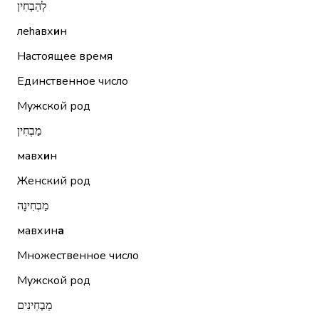
לְהַבְחִין
леhавх
и
н
Настоящее время
Единственное число
Мужской род
מַבְחִין
мавх
и
н
Женский род
מַבְחִינָה
мавхин
а
Множественное число
Мужской род
מַבְחִינִים