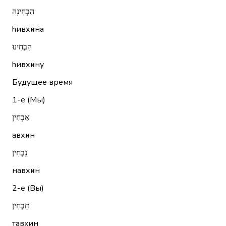
הִבְחִינָה
hивх
и
на
הִבְחִינוּ
hивх
и
ну
Будущее время
1-е (Мы)
אַבְחִין
авх
и
н
נַבְחִין
навх
и
н
2-е (Вы)
תַּבְחִין
тавх
и
н