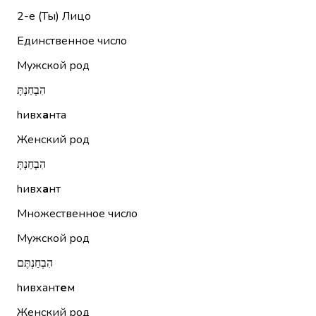
2-е (Ты)
Лицо
Единственное число
Мужской род
הִבְחַנְתָּ
hивх
а
нта
Женский род
הִבְחַנְתְּ
hивх
а
нт
Множественное число
Мужской род
הִבְחַנְתֶּם
hивхант
е
м
Женский род