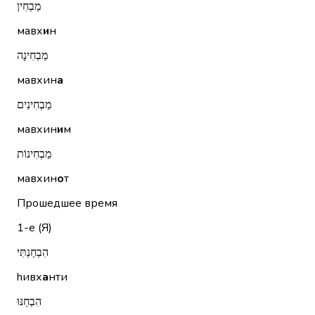
מַבְחִין
мавх
и
н
מַבְחִינָה
мавхин
а
מַבְחִינִים
мавхин
и
м
מַבְחִינוֹת
мавхин
о
т
Прошедшее время
1-е (Я)
הִבְחַנְתִּי
hивх
а
нти
הִבְחַנּוּ