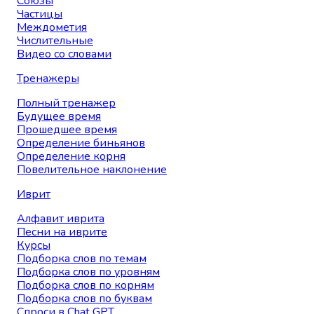
Союзы
Частицы
Междометия
Числительные
Видео со словами
Тренажеры
Полный тренажер
Будущее время
Прошедшее время
Определение биньянов
Определение корня
Повелительное наклонение
Иврит
Алфавит иврита
Песни на иврите
Курсы
Подборка слов по темам
Подборка слов по уровням
Подборка слов по корням
Подборка слов по буквам
Спроси в Chat GPT