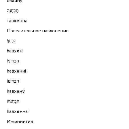
явх
и
ну
תַּבְחֵנָּה
тавх
е
нна
Повелительное наклонение
הַבְחֵן!‏
hавх
е
н!
הַבְחִינִי!‏
hавх
и
ни!
הַבְחִינוּ!‏
hавх
и
ну!
הַבְחֵנָּה!‏
hавх
е
нна!
Инфинитив