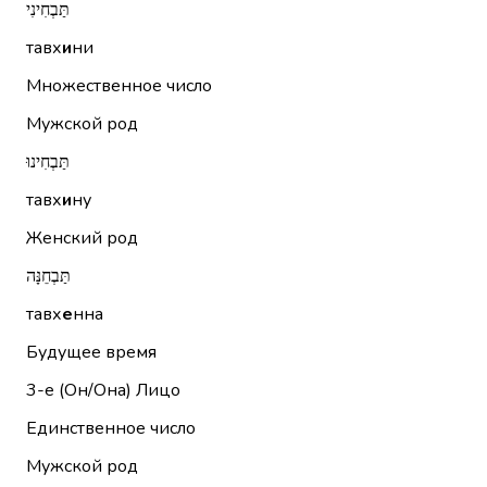
תַּבְחִינִי
тавх
и
ни
Множественное число
Мужской род
תַּבְחִינוּ
тавх
и
ну
Женский род
תַּבְחֵנָּה
тавх
е
нна
Будущее время
3-е (Он/Она)
Лицо
Единственное число
Мужской род