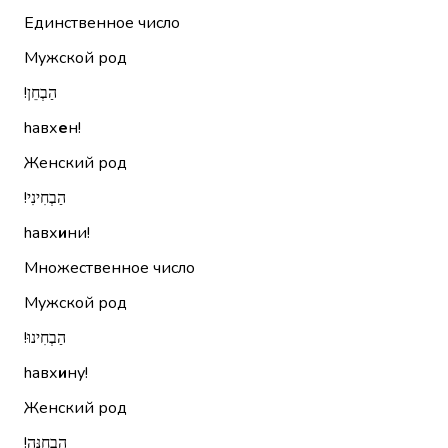
Единственное число
Мужской род
הַבְחֵן!‏
hавх
е
н!
Женский род
הַבְחִינִי!‏
hавх
и
ни!
Множественное число
Мужской род
הַבְחִינוּ!‏
hавх
и
ну!
Женский род
הַבְחֵנָּה!‏