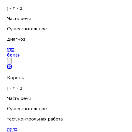
ב - ח - ן
Часть речи
Существительное
диагноз
בּוֹחַן
б
о
хан
Корень
ב - ח - ן
Часть речи
Существительное
тест, контрольная работа
בְּחִינָה