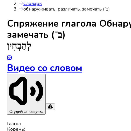
Словарь
обнаруживать, различать, замечать (ב־)
Спряжениe глагола
Обнару
замечать (ב־)
לְהַבְחִין
Видео со словом
Студийная озвучка
Глагол
Корень
: