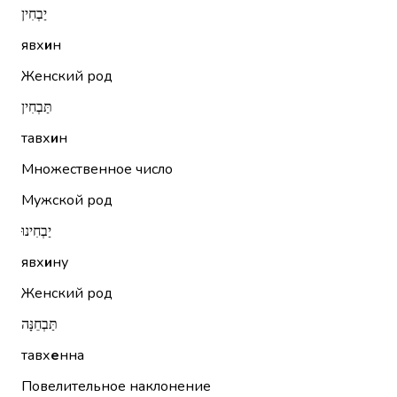
יַבְחִין
явх
и
н
Женский род
תַּבְחִין
тавх
и
н
Множественное число
Мужской род
יַבְחִינוּ
явх
и
ну
Женский род
תַּבְחֵנָּה
тавх
е
нна
Повелительное наклонение