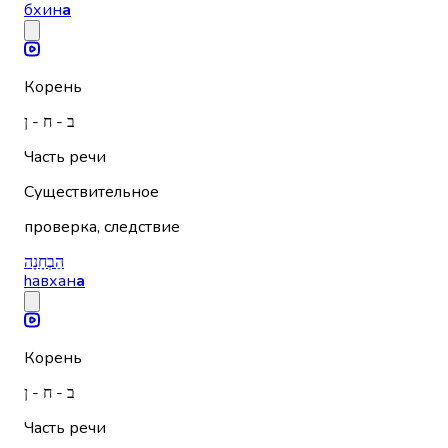
бхин
а
Корень
ב - ח - ן
Часть речи
Существительное
проверка, следствие
הַבְחָנָה
hавхан
а
Корень
ב - ח - ן
Часть речи