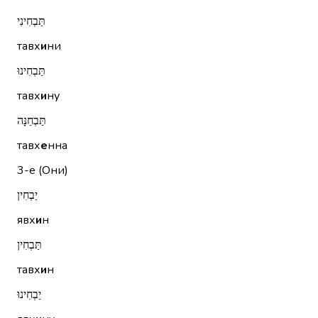
תַּבְחִינִי
тавх
и
ни
תַּבְחִינוּ
тавх
и
ну
תַּבְחֵנָּה
тавх
е
нна
3-е (Они)
יַבְחִין
явх
и
н
תַּבְחִין
тавх
и
н
יַבְחִינוּ