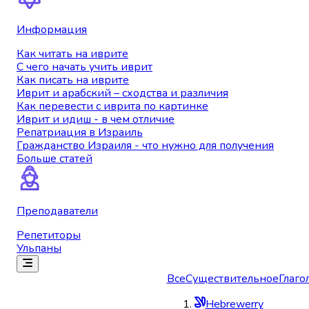
Информация
Как читать на иврите
С чего начать учить иврит
Как писать на иврите
Иврит и арабский – сходства и различия
Как перевести с иврита по картинке
Иврит и идиш - в чем отличие
Репатриация в Израиль
Гражданство Израиля - что нужно для получения
Больше статей
Преподаватели
Репетиторы
Ульпаны
Все
Существительное
Глаго
Hebrewerry