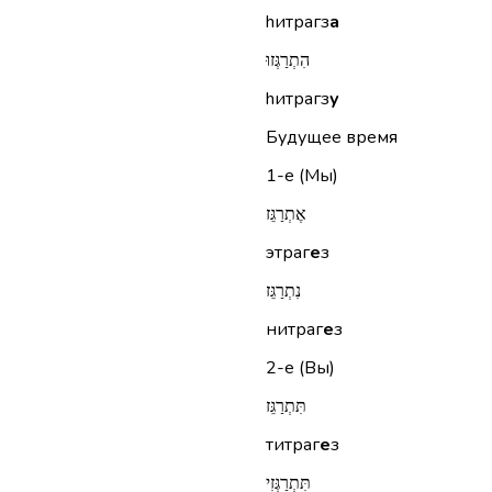
hитрагз
а
הִתְרַגְּזוּ
hитрагз
у
Будущее время
1-е (Мы)
אֶתְרַגֵּז
этраг
е
з
נִתְרַגֵּז
нитраг
е
з
2-е (Вы)
תִּתְרַגֵּז
титраг
е
з
תִּתְרַגְּזִי