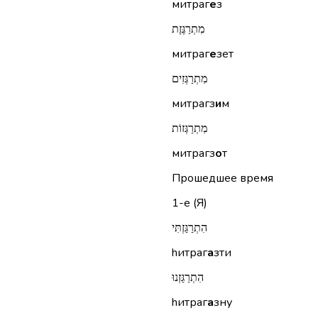
митраг
е
з
מִתְרַגֶּזֶת
митраг
е
зет
מִתְרַגְּזִים
митрагз
и
м
מִתְרַגְּזוֹת
митрагз
о
т
Прошедшее время
1-е (Я)
הִתְרַגַּזְתִּי
hитраг
а
зти
הִתְרַגַּזְנוּ
hитраг
а
зну