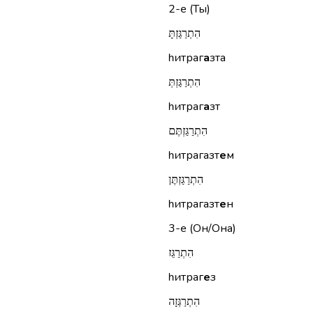
2-е (Ты)
הִתְרַגַּזְתָּ
hитраг
а
зта
הִתְרַגַּזְתְּ
hитраг
а
зт
הִתְרַגַּזְתֶּם
hитрагазт
е
м
הִתְרַגַּזְתֶּן
hитрагазт
е
н
3-е (Он/Она)
הִתְרַגֵּז
hитраг
е
з
הִתְרַגְּזָה