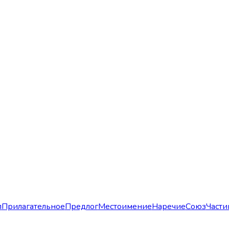
л
Прилагательное
Предлог
Местоимение
Наречие
Союз
Части