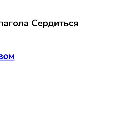
лагола
Сердиться
вом