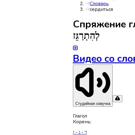
Словарь
сердиться
Спряжениe г
לְהִתְרַגֵּז
Видео со сло
Студийная озвучка
Глагол
Корень
:
ר - ג - ז