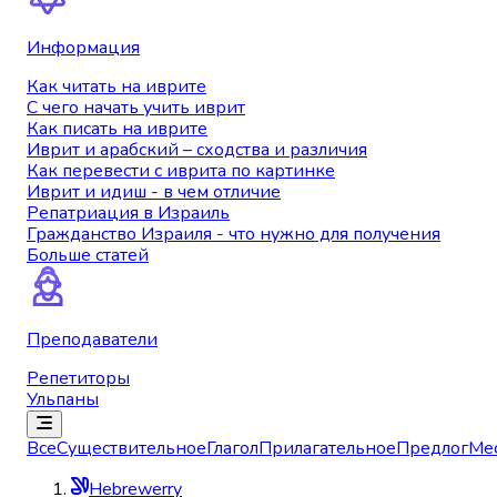
Информация
Как читать на иврите
С чего начать учить иврит
Как писать на иврите
Иврит и арабский – сходства и различия
Как перевести с иврита по картинке
Иврит и идиш - в чем отличие
Репатриация в Израиль
Гражданство Израиля - что нужно для получения
Больше статей
Преподаватели
Репетиторы
Ульпаны
Все
Существительное
Глагол
Прилагательное
Предлог
Ме
Hebrewerry