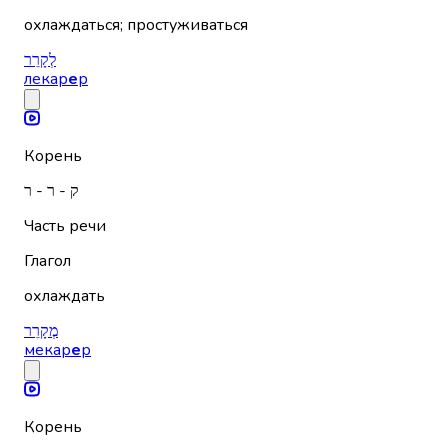
охлаждаться; простуживаться
לְקָרֵר
лекар
е
р
Корень
ק - ר - ר
Часть речи
Глагол
охлаждать
מְקָרֵר
мекар
е
р
Корень