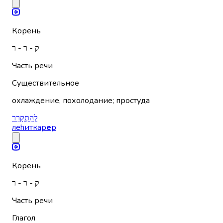
Корень
ק - ר - ר
Часть речи
Существительное
охлаждение, похолодание; простуда
לְהִתְקָרֵר
леhиткар
е
р
Корень
ק - ר - ר
Часть речи
Глагол