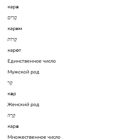
кар
а
קָרִים
кар
и
м
קָרוֹת
кар
о
т
Единственное число
Мужской род
קַר
к
а
р
Женский род
קָרָה
кар
а
Множественное число