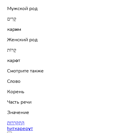
Мужской род
קָרִים
кар
и
м
Женский род
קָרוֹת
кар
о
т
Смотрите также
Слово
Корень
Часть речи
Значение
הִתְקָרְרוּת
hиткарер
у
т