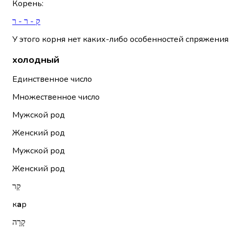
Корень
:
ק - ר - ר
У этого корня нет каких-либо особенностей спряжения
холодный
Единственное число
Множественное число
Мужской род
Женский род
Мужской род
Женский род
קַר
к
а
р
קָרָה