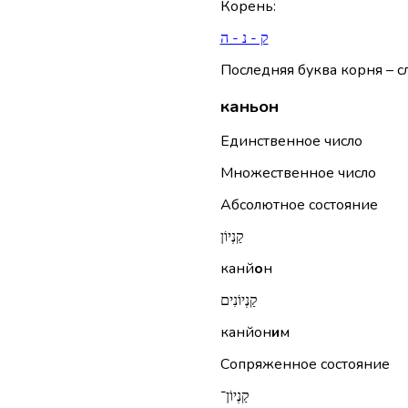
Корень
:
ק - נ - ה
Последняя буква корня – сл
каньон
Единственное число
Множественное число
Абсолютное состояние
קַנְיוֹן
канй
о
н
קַנְיוֹנִים
канйон
и
м
Сопряженное состояние
קַנְיוֹן־