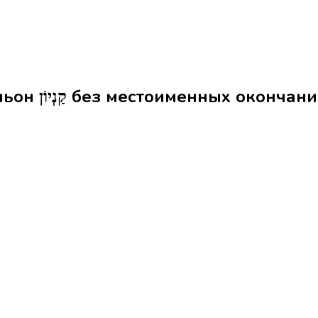
Формы слова каньон קַנְיוֹן без местоименных окончан