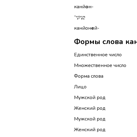
канй
о
н-
קַנְיוֹנֵי־
канйон
е
й-
Единственное число
Множественное число
Форма слова
Лицо
Мужской род
Женский род
Мужской род
Женский род