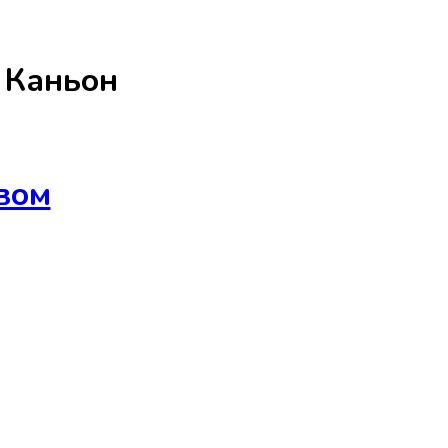
а
Каньон
вом