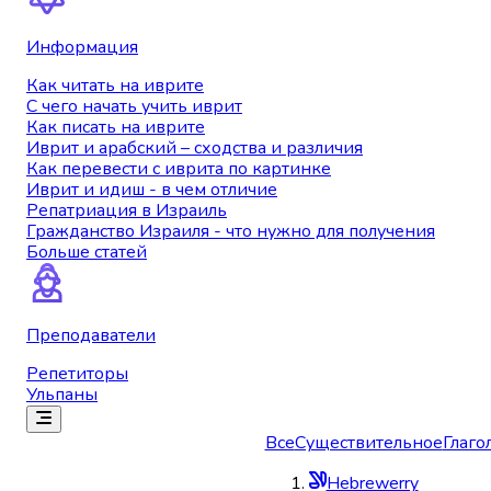
Информация
Как читать на иврите
С чего начать учить иврит
Как писать на иврите
Иврит и арабский – сходства и различия
Как перевести с иврита по картинке
Иврит и идиш - в чем отличие
Репатриация в Израиль
Гражданство Израиля - что нужно для получения
Больше статей
Преподаватели
Репетиторы
Ульпаны
Все
Существительное
Глаго
Hebrewerry