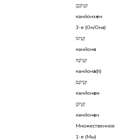
קַנְיוֹנְכֶן
канйонх
е
н
3-е (Он/Она)
קַנְיוֹנוֹ
канйон
о
קַנְיוֹנָהּ
канйон
а
(h)
קַנְיוֹנָם
канйон
а
м
קַנְיוֹנָן
канйон
а
н
Множественное
1-е (Мы)