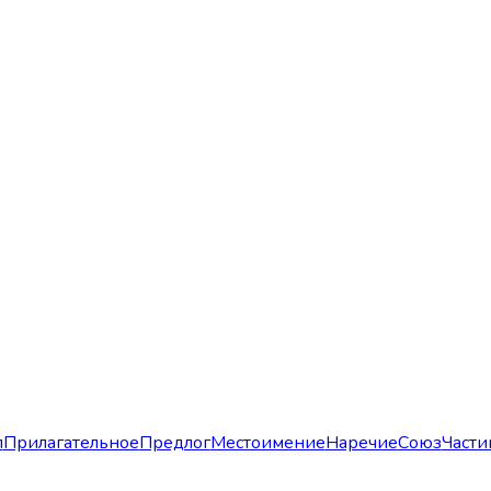
л
Прилагательное
Предлог
Местоимение
Наречие
Союз
Части