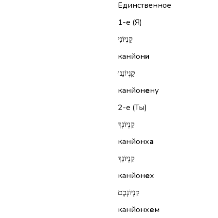
Единственное
1-е (Я)
קַנְיוֹנִי
канйон
и
קַנְיוֹנֵנוּ
канйон
е
ну
2-е (Ты)
קַנְיוֹנְךָ
канйонх
а
קַנְיוֹנֵךְ
канйон
е
х
קַנְיוֹנְכֶם
канйонх
е
м