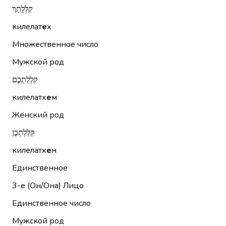
קִלְלָתֵךְ
килелат
е
х
Множественное число
Мужской род
קִלְלַתְכֶם
килелатх
е
м
Женский род
קִלְלַתְכֶן
килелатх
е
н
Единственное
3-е (Он/Она)
Лицо
Единственное число
Мужской род