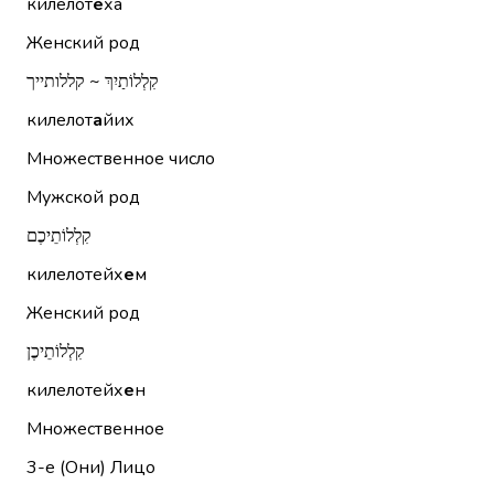
килелот
е
ха
Женский род
קִלְלוֹתַיִךְ ~ קללותייך
килелот
а
йих
Множественное число
Мужской род
קִלְלוֹתֵיכֶם
килелотейх
е
м
Женский род
קִלְלוֹתֵיכֶן
килелотейх
е
н
Множественное
3-е (Они)
Лицо