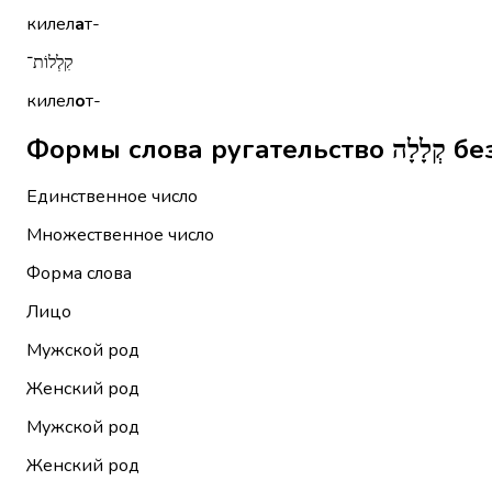
килел
а
т-
קִלְלוֹת־
килел
о
т-
Формы 
Единственное число
Множественное число
Форма слова
Лицо
Мужской род
Женский род
Мужской род
Женский род