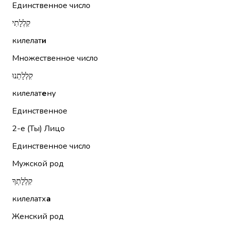
Единственное число
קִלְלָתִי
килелат
и
Множественное число
קִלְלָתֵנוּ
килелат
е
ну
Единственное
2-е (Ты)
Лицо
Единственное число
Мужской род
קִלְלָתְךָ
килелатх
а
Женский род