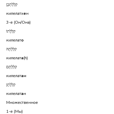
קִלְלַתְכֶן
килелатх
е
н
3-е (Он/Она)
קִלְלָתוֹ
килелат
о
קִלְלָתָהּ
килелат
а
(h)
קִלְלָתָם
килелат
а
м
קִלְלָתָן
килелат
а
н
Множественное
1-е (Мы)