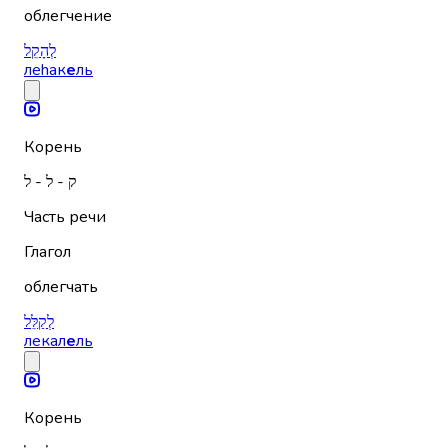
облегчение
לְהָקֵל
леhак
е
ль
Корень
ק - ל - ל
Часть речи
Глагол
облегчать
לְקַלֵּל
лекал
е
ль
Корень