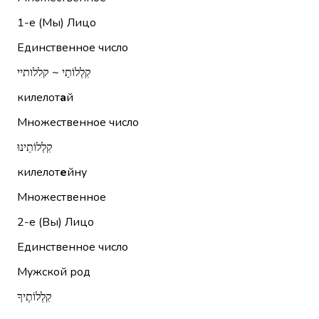
1-е (Мы)
Лицо
Единственное число
קִלְלוֹתַי ~ קללותיי
килелот
а
й
Множественное число
קִלְלוֹתֵינוּ
килелот
е
йну
Множественное
2-е (Вы)
Лицо
Единственное число
Мужской род
קִלְלוֹתֶיךָ