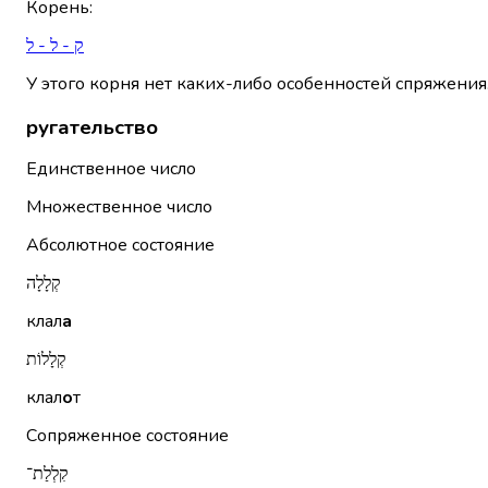
Корень
:
ק - ל - ל
У этого корня нет каких-либо особенностей спряжения
ругательство
Единственное число
Множественное число
Абсолютное состояние
קְלָלָה
клал
а
קְלָלוֹת
клал
о
т
Сопряженное состояние
קִלְלַת־