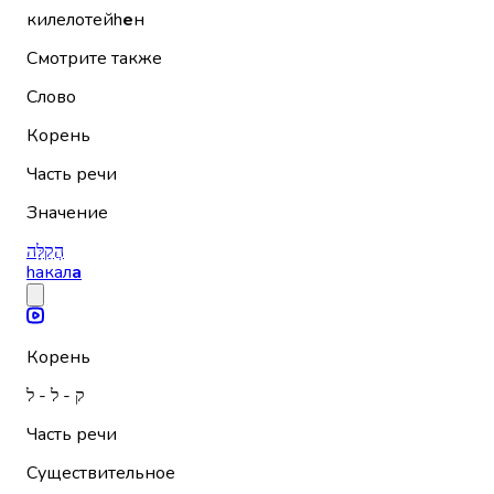
килелотейh
е
н
Смотрите также
Слово
Корень
Часть речи
Значение
הֲקַלָּה
hакал
а
Корень
ק - ל - ל
Часть речи
Существительное