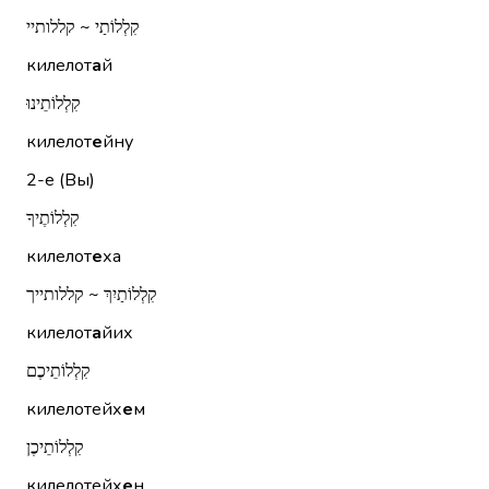
קִלְלוֹתַי ~ קללותיי
килелот
а
й
קִלְלוֹתֵינוּ
килелот
е
йну
2-е (Вы)
קִלְלוֹתֶיךָ
килелот
е
ха
קִלְלוֹתַיִךְ ~ קללותייך
килелот
а
йих
קִלְלוֹתֵיכֶם
килелотейх
е
м
קִלְלוֹתֵיכֶן
килелотейх
е
н