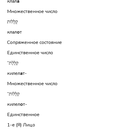
клал
а
Множественное число
קְלָלוֹת
клал
о
т
Сопряженное состояние
Единственное число
קִלְלַת־
килел
а
т-
Множественное число
קִלְלוֹת־
килел
о
т-
Единственное
1-е (Я)
Лицо