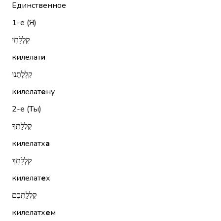
Единственное
1-е (Я)
קִלְלָתִי
килелат
и
קִלְלָתֵנוּ
килелат
е
ну
2-е (Ты)
קִלְלָתְךָ
килелатх
а
קִלְלָתֵךְ
килелат
е
х
קִלְלַתְכֶם
килелатх
е
м