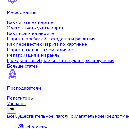
Информация
Как читать на иврите
С чего начать учить иврит
Как писать на иврите
Иврит и арабский – сходства и различия
Как перевести с иврита по картинке
Иврит и идиш - в чем отличие
Репатриация в Израиль
Гражданство Израиля - что нужно для получения
Больше статей
Преподаватели
Репетиторы
Ульпаны
Все
Существительное
Глагол
Прилагательное
Предлог
Ме
Hebrewerry