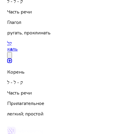
ק - ל - ל
Часть речи
Глагол
ругать, проклинать
קַל
к
а
ль
Корень
ק - ל - ל
Часть речи
Прилагательное
легкий; простой