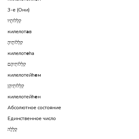
3-е (Они)
קִלְלוֹתָיו
килелот
а
в
קִלְלוֹתֶיהָ
килелот
е
hа
קִלְלוֹתֵיהֶם
килелотейh
е
м
קִלְלוֹתֵיהֶן
килелотейh
е
н
Абсолютное состояние
Единственное число
קְלָלָה