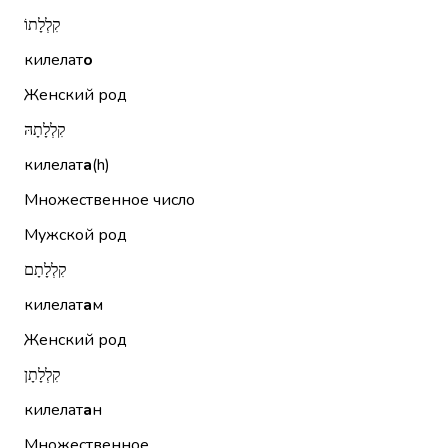
קִלְלָתוֹ
килелат
о
Женский род
קִלְלָתָהּ
килелат
а
(h)
Множественное число
Мужской род
קִלְלָתָם
килелат
а
м
Женский род
קִלְלָתָן
килелат
а
н
Множественное