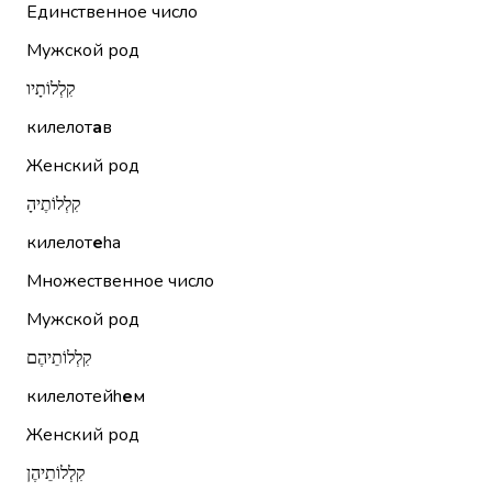
Единственное число
Мужской род
קִלְלוֹתָיו
килелот
а
в
Женский род
קִלְלוֹתֶיהָ
килелот
е
hа
Множественное число
Мужской род
קִלְלוֹתֵיהֶם
килелотейh
е
м
Женский род
קִלְלוֹתֵיהֶן