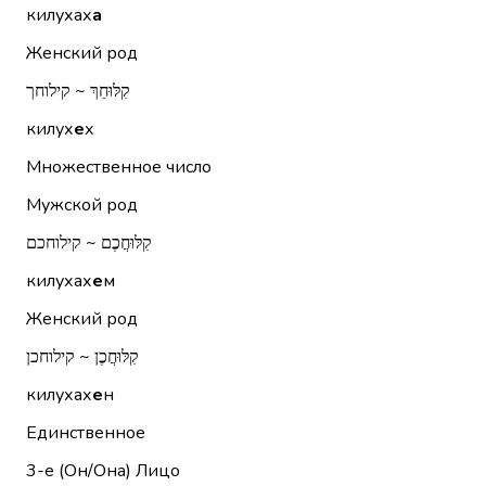
килухах
а
Женский род
קִלּוּחֵךְ ~ קילוחך
килух
е
х
Множественное число
Мужской род
קִלּוּחֲכֶם ~ קילוחכם
килухах
е
м
Женский род
קִלּוּחֲכֶן ~ קילוחכן
килухах
е
н
Единственное
3-е (Он/Она)
Лицо