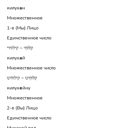
килух
а
н
Множественное
1-е (Мы)
Лицо
Единственное число
קִלּוּחַי ~ קילוחיי
килух
а
й
Множественное число
קִלּוּחֵינוּ ~ קילוחינו
килух
е
йну
Множественное
2-е (Вы)
Лицо
Единственное число