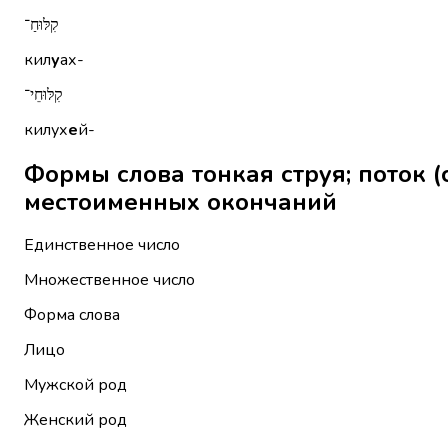
קִלּוּחַ־
кил
у
ах-
קִלּוּחֵי־
килух
е
й-
Формы слова тонкая струя; поток (слов, чув
местоименных окончаний
Единственное число
Множественное число
Форма слова
Лицо
Мужской род
Женский род