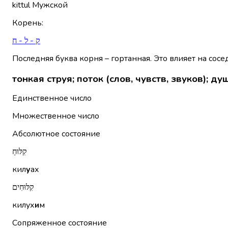
kittul
Мужской
Корень
:
ק - ל - ח
Последняя буква корня – гортанная. Это влияет на сосе
тонкая струя; поток (слов, чувств, звуков); ду
Единственное число
Множественное число
Абсолютное состояние
קִלּוּחַ
кил
у
ах
קִלּוּחִים
килух
и
м
Сопряженное состояние