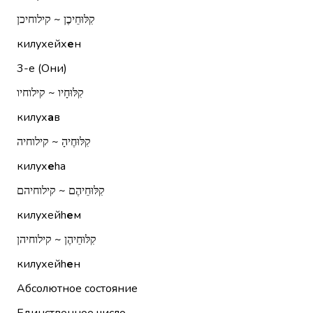
קִלּוּחֵיכֶן ~ קילוחיכן
килухейх
е
н
3-е (Они)
קִלּוּחָיו ~ קילוחיו
килух
а
в
קִלּוּחֶיהָ ~ קילוחיה
килух
е
hа
קִלּוּחֵיהֶם ~ קילוחיהם
килухейh
е
м
קִלּוּחֵיהֶן ~ קילוחיהן
килухейh
е
н
Абсолютное состояние