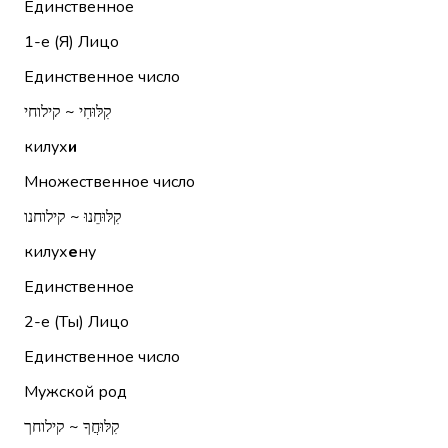
Единственное
1-е (Я)
Лицо
Единственное число
קִלּוּחִי ~ קילוחי
килух
и
Множественное число
קִלּוּחֵנוּ ~ קילוחנו
килух
е
ну
Единственное
2-е (Ты)
Лицо
Единственное число
Мужской род
קִלּוּחֲךָ ~ קילוחך