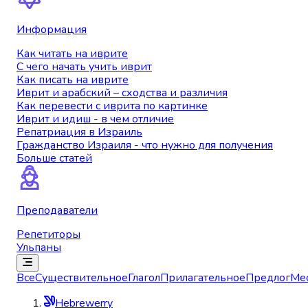
Информация
Как читать на иврите
С чего начать учить иврит
Как писать на иврите
Иврит и арабский – сходства и различия
Как перевести с иврита по картинке
Иврит и идиш - в чем отличие
Репатриация в Израиль
Гражданство Израиля - что нужно для получения
Больше статей
Преподаватели
Репетиторы
Ульпаны
Все
Существительное
Глагол
Прилагательное
Предлог
Ме
Hebrewerry