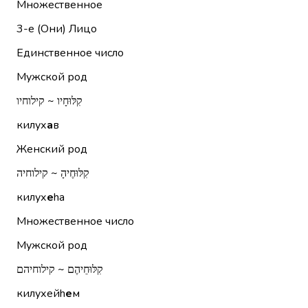
Множественное
3-е (Они)
Лицо
Единственное число
Мужской род
קִלּוּחָיו ~ קילוחיו
килух
а
в
Женский род
קִלּוּחֶיהָ ~ קילוחיה
килух
е
hа
Множественное число
Мужской род
קִלּוּחֵיהֶם ~ קילוחיהם
килухейh
е
м