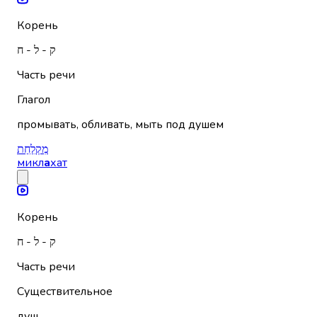
Корень
ק - ל - ח
Часть речи
Глагол
промывать, обливать, мыть под душем
מִקְלַחַת
микл
а
хат
Корень
ק - ל - ח
Часть речи
Существительное
душ