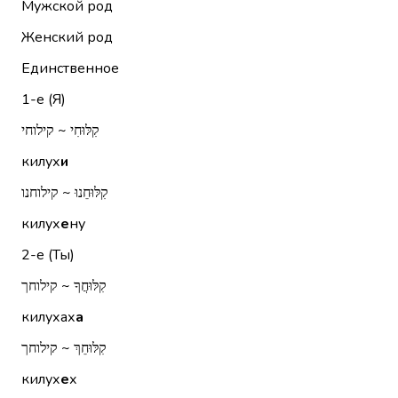
Мужской род
Женский род
Единственное
1-е (Я)
קִלּוּחִי ~ קילוחי
килух
и
קִלּוּחֵנוּ ~ קילוחנו
килух
е
ну
2-е (Ты)
קִלּוּחֲךָ ~ קילוחך
килухах
а
קִלּוּחֵךְ ~ קילוחך
килух
е
х