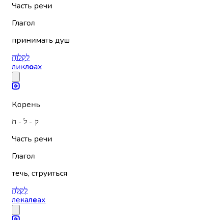
Часть речи
Глагол
принимать душ
לִקְלוֹחַ
ликл
о
ах
Корень
ק - ל - ח
Часть речи
Глагол
течь, струиться
לְקַלֵּחַ
лекал
е
ах