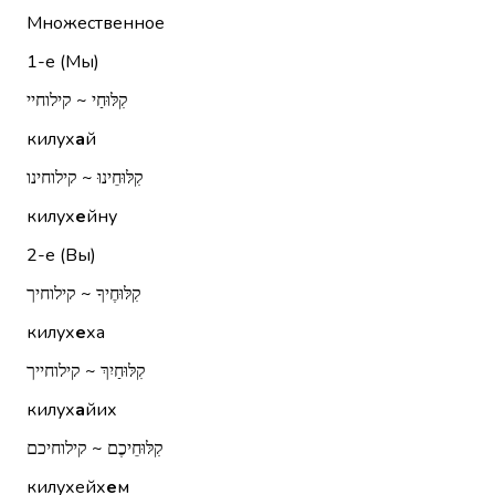
Множественное
1-е (Мы)
קִלּוּחַי ~ קילוחיי
килух
а
й
קִלּוּחֵינוּ ~ קילוחינו
килух
е
йну
2-е (Вы)
קִלּוּחֶיךָ ~ קילוחיך
килух
е
ха
קִלּוּחַיִךְ ~ קילוחייך
килух
а
йих
קִלּוּחֵיכֶם ~ קילוחיכם
килухейх
е
м