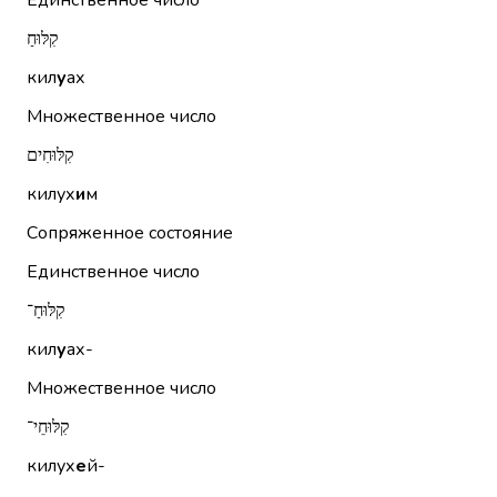
Единственное число
קִלּוּחַ
кил
у
ах
Множественное число
קִלּוּחִים
килух
и
м
Сопряженное состояние
Единственное число
קִלּוּחַ־
кил
у
ах-
Множественное число
קִלּוּחֵי־
килух
е
й-