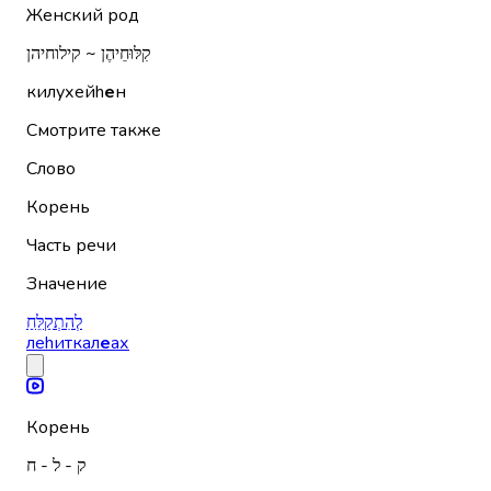
Женский род
קִלּוּחֵיהֶן ~ קילוחיהן
килухейh
е
н
Смотрите также
Слово
Корень
Часть речи
Значение
לְהִתְקַלֵּחַ
леhиткал
е
ах
Корень
ק - ל - ח