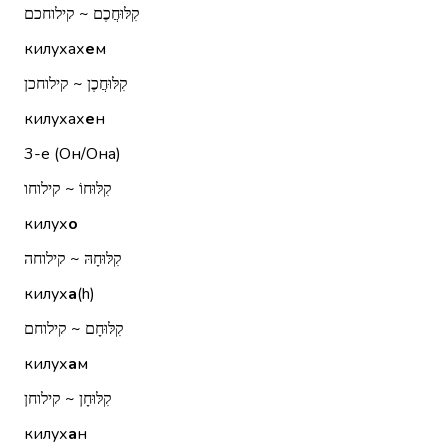
קִלּוּחֲכֶם ~ קילוחכם
килухах
е
м
קִלּוּחֲכֶן ~ קילוחכן
килухах
е
н
3-е (Он/Она)
קִלּוּחוֹ ~ קילוחו
килух
о
קִלּוּחָהּ ~ קילוחה
килух
а
(h)
קִלּוּחָם ~ קילוחם
килух
а
м
קִלּוּחָן ~ קילוחן
килух
а
н