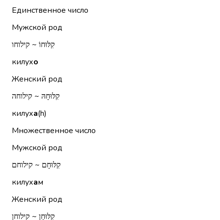
Единственное число
Мужской род
קִלּוּחוֹ ~ קילוחו
килух
о
Женский род
קִלּוּחָהּ ~ קילוחה
килух
а
(h)
Множественное число
Мужской род
קִלּוּחָם ~ קילוחם
килух
а
м
Женский род
קִלּוּחָן ~ קילוחן