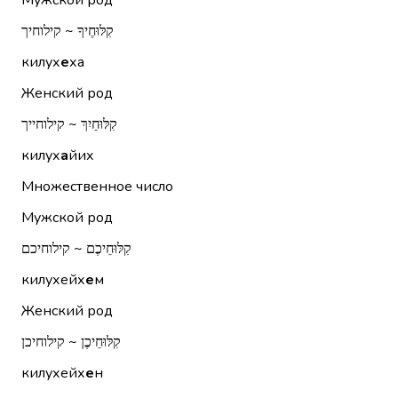
Мужской род
קִלּוּחֶיךָ ~ קילוחיך
килух
е
ха
Женский род
קִלּוּחַיִךְ ~ קילוחייך
килух
а
йих
Множественное число
Мужской род
קִלּוּחֵיכֶם ~ קילוחיכם
килухейх
е
м
Женский род
קִלּוּחֵיכֶן ~ קילוחיכן
килухейх
е
н