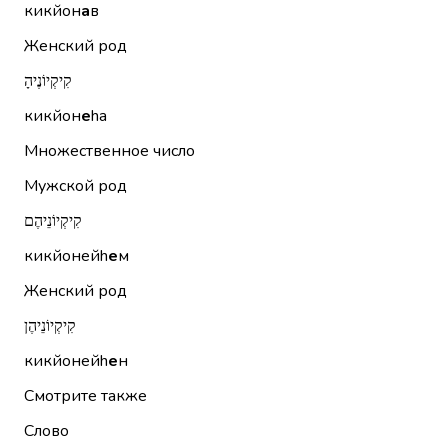
кикйон
а
в
Женский род
קִיקְיוֹנֶיהָ
кикйон
е
hа
Множественное число
Мужской род
קִיקְיוֹנֵיהֶם
кикйонейh
е
м
Женский род
קִיקְיוֹנֵיהֶן
кикйонейh
е
н
Смотрите также
Слово