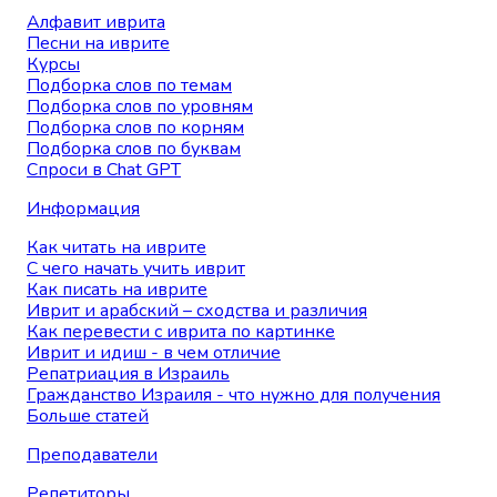
Алфавит иврита
Песни на иврите
Курсы
Подборка слов по темам
Подборка слов по уровням
Подборка слов по корням
Подборка слов по буквам
Спроси в Chat GPT
Информация
Как читать на иврите
С чего начать учить иврит
Как писать на иврите
Иврит и арабский – сходства и различия
Как перевести с иврита по картинке
Иврит и идиш - в чем отличие
Репатриация в Израиль
Гражданство Израиля - что нужно для получения
Больше статей
Преподаватели
Репетиторы