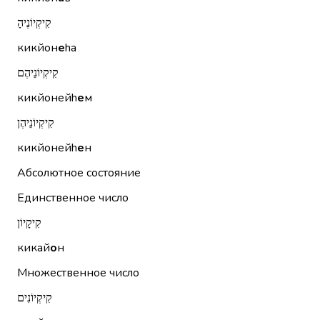
קִיקְיוֹנֶיהָ
кикйон
е
hа
קִיקְיוֹנֵיהֶם
кикйонейh
е
м
קִיקְיוֹנֵיהֶן
кикйонейh
е
н
Абсолютное состояние
Единственное число
קִיקָיוֹן
кикай
о
н
Множественное число
קִיקְיוֹנִים