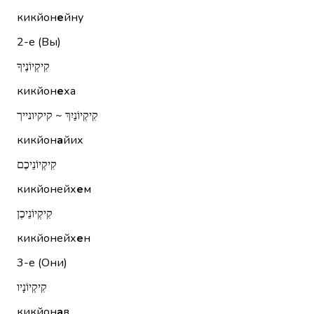
кикйон
е
йну
2-е (Вы)
קִיקְיוֹנֶיךָ
кикйон
е
ха
קִיקְיוֹנַיִךְ ~ קיקיונייך
кикйон
а
йих
קִיקְיוֹנֵיכֶם
кикйонейх
е
м
קִיקְיוֹנֵיכֶן
кикйонейх
е
н
3-е (Они)
קִיקְיוֹנָיו
кикйон
а
в