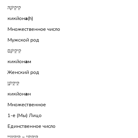
קִיקְיוֹנָהּ
кикйон
а
(h)
Множественное число
Мужской род
קִיקְיוֹנָם
кикйон
а
м
Женский род
קִיקְיוֹנָן
кикйон
а
н
Множественное
1-е (Мы)
Лицо
Единственное число
קִיקְיוֹנַי ~ קיקיוניי