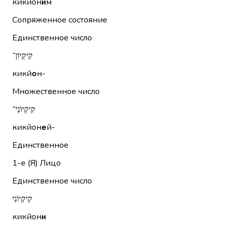
кикйон
и
м
Сопряженное состояние
Единственное число
קִיקְיוֹן־
кикй
о
н-
Множественное число
קִיקְיוֹנֵי־
кикйон
е
й-
Единственное
1-е (Я)
Лицо
Единственное число
קִיקְיוֹנִי
кикйон
и