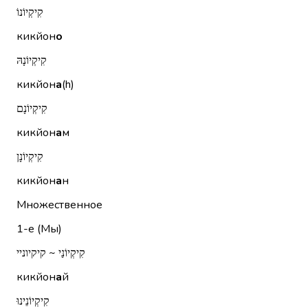
קִיקְיוֹנוֹ
кикйон
о
קִיקְיוֹנָהּ
кикйон
а
(h)
קִיקְיוֹנָם
кикйон
а
м
קִיקְיוֹנָן
кикйон
а
н
Множественное
1-е (Мы)
קִיקְיוֹנַי ~ קיקיוניי
кикйон
а
й
קִיקְיוֹנֵינוּ