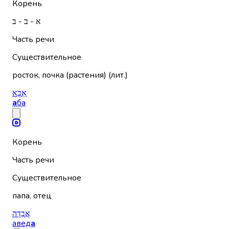
Корень
א - ב - ב
Часть речи
Существительное
росток, почка (растения) (лит.)
אַבָּא
а
ба
Корень
Часть речи
Существительное
папа, отец
אֲבֵדָה
авед
а