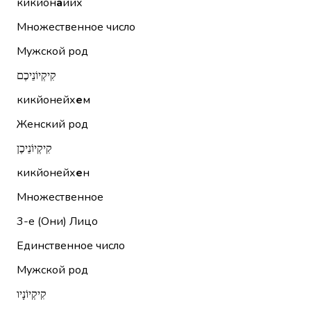
кикйон
а
йих
Множественное число
Мужской род
קִיקְיוֹנֵיכֶם
кикйонейх
е
м
Женский род
קִיקְיוֹנֵיכֶן
кикйонейх
е
н
Множественное
3-е (Они)
Лицо
Единственное число
Мужской род
קִיקְיוֹנָיו