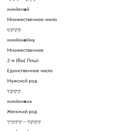
кикйон
а
й
Множественное число
קִיקְיוֹנֵינוּ
кикйон
е
йну
Множественное
2-е (Вы)
Лицо
Единственное число
Мужской род
קִיקְיוֹנֶיךָ
кикйон
е
ха
Женский род
קִיקְיוֹנַיִךְ ~ קיקיונייך