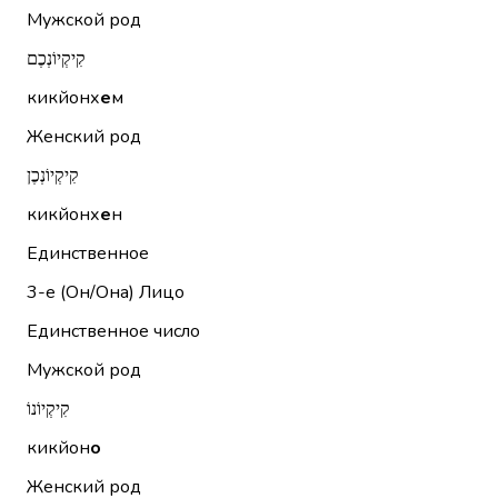
Мужской род
קִיקְיוֹנְכֶם
кикйонх
е
м
Женский род
קִיקְיוֹנְכֶן
кикйонх
е
н
Единственное
3-е (Он/Она)
Лицо
Единственное число
Мужской род
קִיקְיוֹנוֹ
кикйон
о
Женский род