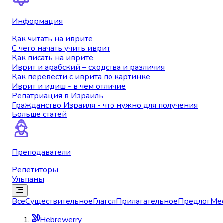
Информация
Как читать на иврите
С чего начать учить иврит
Как писать на иврите
Иврит и арабский – сходства и различия
Как перевести с иврита по картинке
Иврит и идиш - в чем отличие
Репатриация в Израиль
Гражданство Израиля - что нужно для получения
Больше статей
Преподаватели
Репетиторы
Ульпаны
Все
Существительное
Глагол
Прилагательное
Предлог
Ме
Hebrewerry