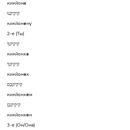
кикйон
и
קִיקְיוֹנֵנוּ
кикйон
е
ну
2-е (Ты)
קִיקְיוֹנְךָ
кикйонх
а
קִיקְיוֹנֵךְ
кикйон
е
х
קִיקְיוֹנְכֶם
кикйонх
е
м
קִיקְיוֹנְכֶן
кикйонх
е
н
3-е (Он/Она)