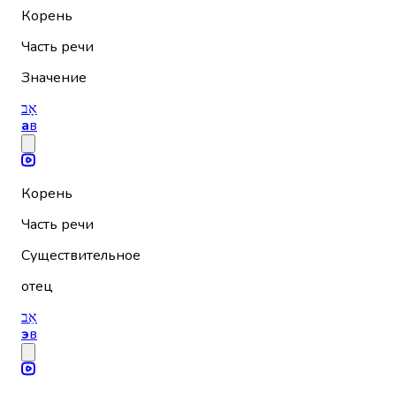
Корень
Часть речи
Значение
אָב
а
в
Корень
Часть речи
Существительное
отец
אֵב
э
в