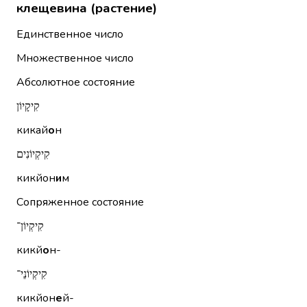
клещевина (растение)
Единственное число
Множественное число
Абсолютное состояние
קִיקָיוֹן
кикай
о
н
קִיקְיוֹנִים
кикйон
и
м
Сопряженное состояние
קִיקְיוֹן־
кикй
о
н-
קִיקְיוֹנֵי־
кикйон
е
й-