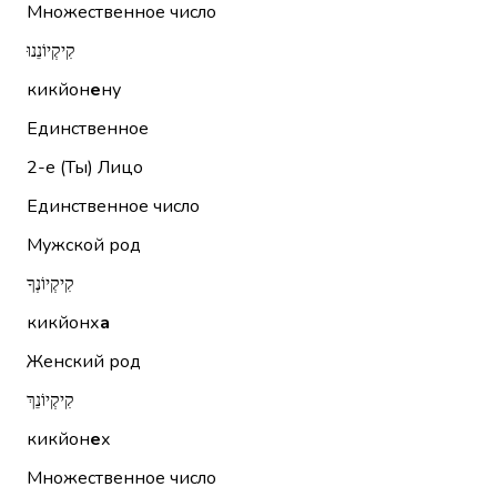
Множественное число
קִיקְיוֹנֵנוּ
кикйон
е
ну
Единственное
2-е (Ты)
Лицо
Единственное число
Мужской род
קִיקְיוֹנְךָ
кикйонх
а
Женский род
קִיקְיוֹנֵךְ
кикйон
е
х
Множественное число