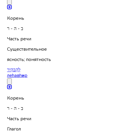
Корень
ב - ה - ר
Часть речи
Существительное
ясность; понятность
לְהַבְהִיר
леhавh
и
р
Корень
ב - ה - ר
Часть речи
Глагол