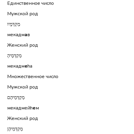
Единственное число
Мужской род
מְקַדְּמָיו
мекадм
а
в
Женский род
מְקַדְּמֶיהָ
мекадм
е
hа
Множественное число
Мужской род
מְקַדְּמֵיהֶם
мекадмейh
е
м
Женский род
מְקַדְּמֵיהֶן