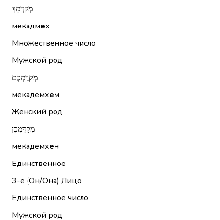
מְקַדְּמֵךְ
мекадм
е
х
Множественное число
Мужской род
מְקַדֶּמְכֶם
мекадемх
е
м
Женский род
מְקַדֶּמְכֶן
мекадемх
е
н
Единственное
3-е (Он/Она)
Лицо
Единственное число
Мужской род