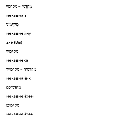
מְקַדְּמַי ~ מקדמיי
мекадм
а
й
מְקַדְּמֵינוּ
мекадм
е
йну
2-е (Вы)
מְקַדְּמֶיךָ
мекадм
е
ха
מְקַדְּמַיִךְ ~ מקדמייך
мекадм
а
йих
מְקַדְּמֵיכֶם
мекадмейх
е
м
מְקַדְּמֵיכֶן
мекадмейх
е
н