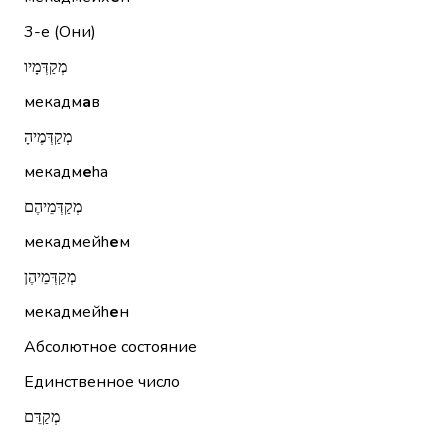
3-е (Они)
מְקַדְּמָיו
мекадм
а
в
מְקַדְּמֶיהָ
мекадм
е
hа
מְקַדְּמֵיהֶם
мекадмейh
е
м
מְקַדְּמֵיהֶן
мекадмейh
е
н
Абсолютное состояние
Единственное число
מְקַדֵּם