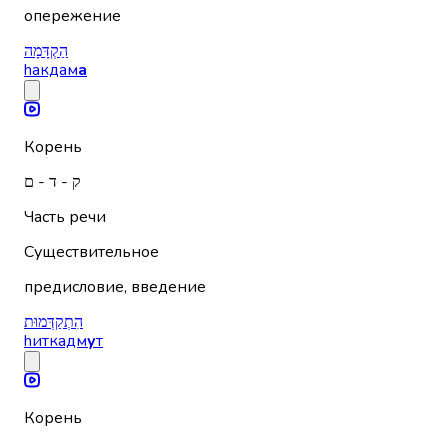
опережение
הַקְדָּמָה
hакдам
а
Корень
ק - ד - ם
Часть речи
Существительное
предисловие, введение
הִתְקַדְּמוּת
hиткадм
у
т
Корень