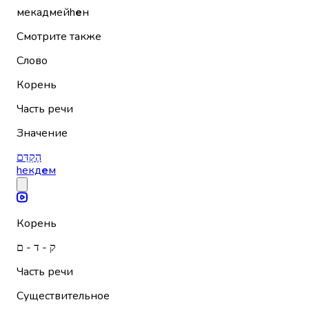
мекадмейh
е
н
Смотрите также
Слово
Корень
Часть речи
Значение
הֶקְדֵּם
hекд
е
м
Корень
ק - ד - ם
Часть речи
Существительное