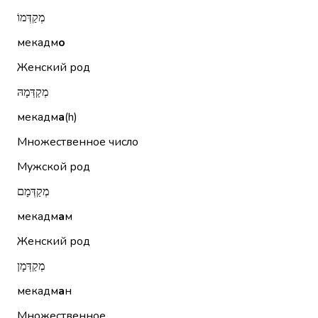
מְקַדְּמוֹ
мекадм
о
Женский род
מְקַדְּמָהּ
мекадм
а
(h)
Множественное число
Мужской род
מְקַדְּמָם
мекадм
а
м
Женский род
מְקַדְּמָן
мекадм
а
н
Множественное