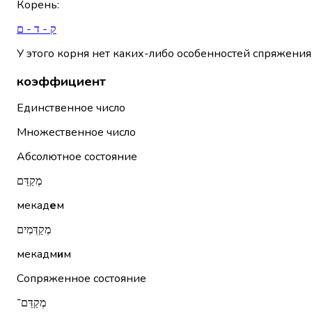
Корень
:
ק - ד - ם
У этого корня нет каких-либо особенностей спряжения
коэффициент
Единственное число
Множественное число
Абсолютное состояние
מְקַדֵּם
мекад
е
м
מְקַדְּמִים
мекадм
и
м
Сопряженное состояние
מְקַדֵּם־