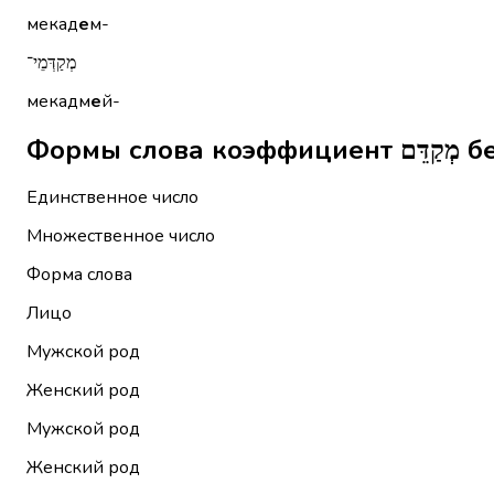
мекад
е
м-
מְקַדְּמֵי־
мекадм
е
й-
Форм
Единственное число
Множественное число
Форма слова
Лицо
Мужской род
Женский род
Мужской род
Женский род