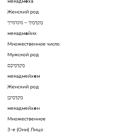
мекадм
е
ха
Женский род
מְקַדְּמַיִךְ ~ מקדמייך
мекадм
а
йих
Множественное число
Мужской род
מְקַדְּמֵיכֶם
мекадмейх
е
м
Женский род
מְקַדְּמֵיכֶן
мекадмейх
е
н
Множественное
3-е (Они)
Лицо