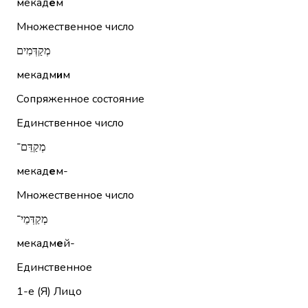
мекад
е
м
Множественное число
מְקַדְּמִים
мекадм
и
м
Сопряженное состояние
Единственное число
מְקַדֵּם־
мекад
е
м-
Множественное число
מְקַדְּמֵי־
мекадм
е
й-
Единственное
1-е (Я)
Лицо