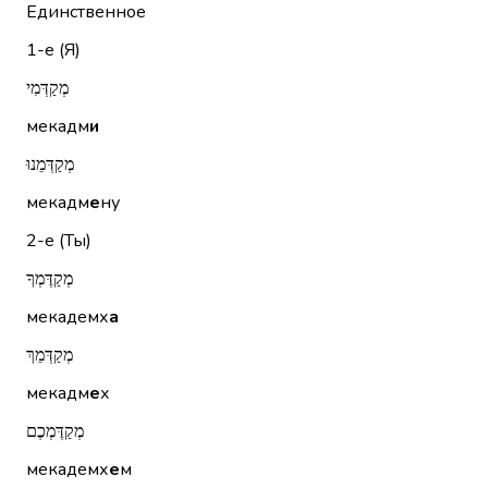
Единственное
1-е (Я)
מְקַדְּמִי
мекадм
и
מְקַדְּמֵנוּ
мекадм
е
ну
2-е (Ты)
מְקַדֶּמְךָ
мекадемх
а
מְקַדְּמֵךְ
мекадм
е
х
מְקַדֶּמְכֶם
мекадемх
е
м