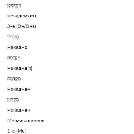
מְקַדֶּמְכֶן
мекадемх
е
н
3-е (Он/Она)
מְקַדְּמוֹ
мекадм
о
מְקַדְּמָהּ
мекадм
а
(h)
מְקַדְּמָם
мекадм
а
м
מְקַדְּמָן
мекадм
а
н
Множественное
1-е (Мы)