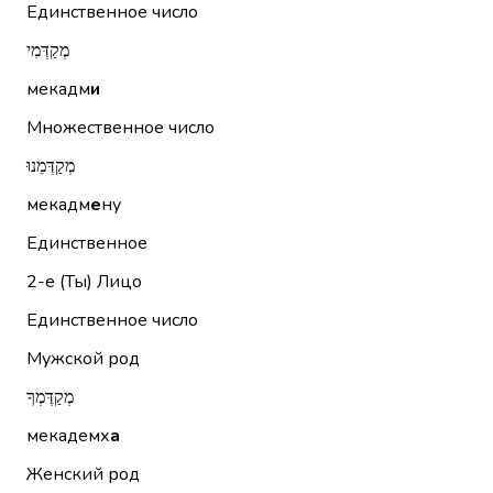
Единственное число
מְקַדְּמִי
мекадм
и
Множественное число
מְקַדְּמֵנוּ
мекадм
е
ну
Единственное
2-е (Ты)
Лицо
Единственное число
Мужской род
מְקַדֶּמְךָ
мекадемх
а
Женский род