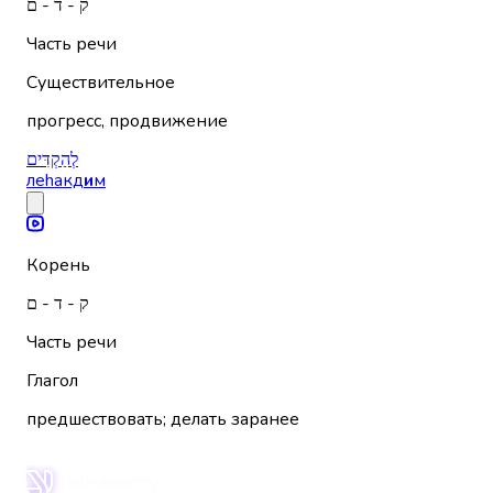
ק - ד - ם
Часть речи
Существительное
прогресс, продвижение
לְהַקְדִּים
леhакд
и
м
Корень
ק - ד - ם
Часть речи
Глагол
предшествовать; делать заранее