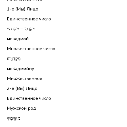
1-е (Мы)
Лицо
Единственное число
מְקַדְּמַי ~ מקדמיי
мекадм
а
й
Множественное число
מְקַדְּמֵינוּ
мекадм
е
йну
Множественное
2-е (Вы)
Лицо
Единственное число
Мужской род
מְקַדְּמֶיךָ