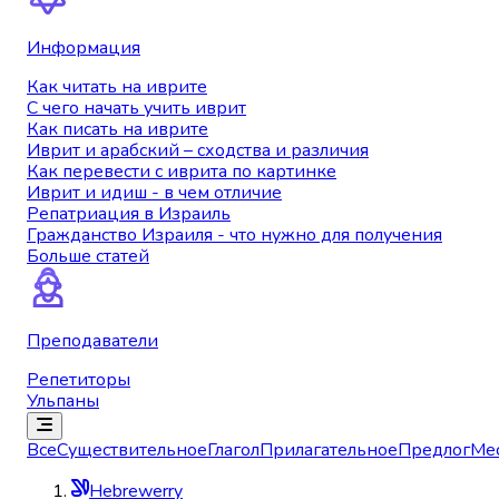
Информация
Как читать на иврите
С чего начать учить иврит
Как писать на иврите
Иврит и арабский – сходства и различия
Как перевести с иврита по картинке
Иврит и идиш - в чем отличие
Репатриация в Израиль
Гражданство Израиля - что нужно для получения
Больше статей
Преподаватели
Репетиторы
Ульпаны
Все
Существительное
Глагол
Прилагательное
Предлог
Ме
Hebrewerry