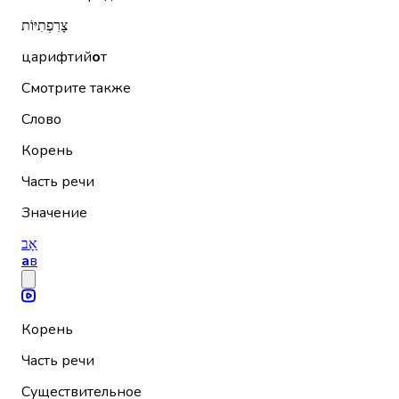
צָרִפְתִיּוֹת
царифтий
о
т
Смотрите также
Слово
Корень
Часть речи
Значение
אָב
а
в
Корень
Часть речи
Существительное