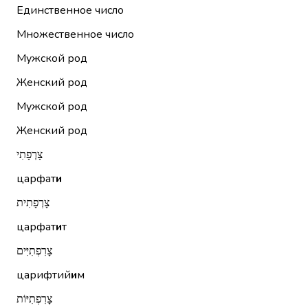
Единственное число
Множественное число
Мужской род
Женский род
Мужской род
Женский род
צָרְפָתִי
царфат
и
צָרְפָתִית
царфат
и
т
צָרִפְתִיִּים
царифтий
и
м
צָרִפְתִיּוֹת