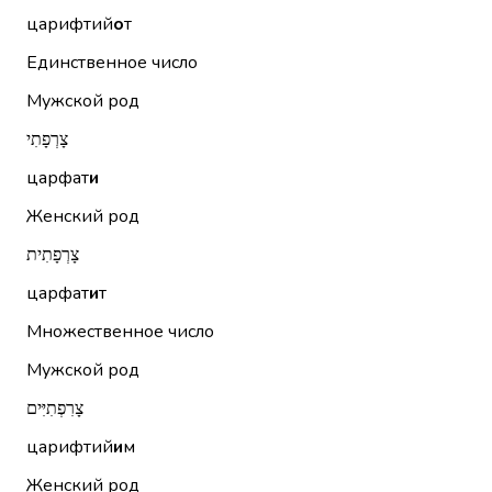
царифтий
о
т
Единственное число
Мужской род
צָרְפָתִי
царфат
и
Женский род
צָרְפָתִית
царфат
и
т
Множественное число
Мужской род
צָרִפְתִיִּים
царифтий
и
м
Женский род