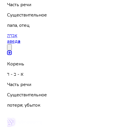
Часть речи
Существительное
папа, отец
אֲבֵדָה
авед
а
Корень
א - ב - ד
Часть речи
Существительное
потеря; убыток