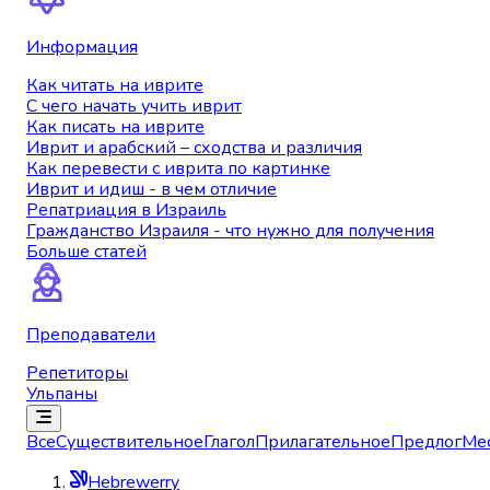
Информация
Как читать на иврите
С чего начать учить иврит
Как писать на иврите
Иврит и арабский – сходства и различия
Как перевести с иврита по картинке
Иврит и идиш - в чем отличие
Репатриация в Израиль
Гражданство Израиля - что нужно для получения
Больше статей
Преподаватели
Репетиторы
Ульпаны
Все
Существительное
Глагол
Прилагательное
Предлог
Ме
Hebrewerry