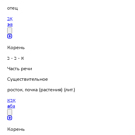
отец
אֵב
э
в
Корень
א - ב - ב
Часть речи
Существительное
росток, почка (растения) (лит.)
אַבָּא
а
ба
Корень