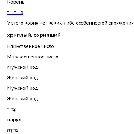
Корень
:
צ - ר - ד
У этого корня нет каких-либо особенностей спряжения
хриплый, охрипший
Единственное число
Множественное число
Мужской род
Женский род
Мужской род
Женский род
צָרוּד
цар
у
д
צְרוּדָה