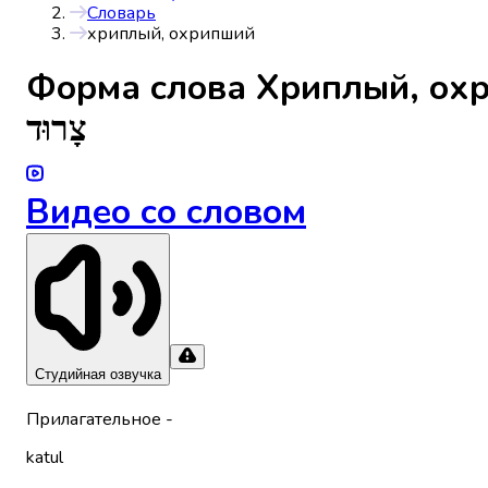
Словарь
хриплый, охрипший
Форма слова
Хриплый, ох
צָרוּד
Видео со словом
Студийная озвучка
Прилагательное
-
katul