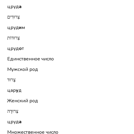
цруд
а
צְרוּדִים
цруд
и
м
צְרוּדוֹת
цруд
о
т
Единственное число
Мужской род
צָרוּד
цар
у
д
Женский род
צְרוּדָה
цруд
а
Множественное число