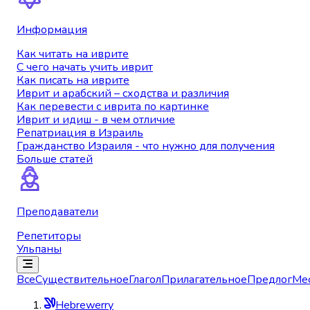
Информация
Как читать на иврите
С чего начать учить иврит
Как писать на иврите
Иврит и арабский – сходства и различия
Как перевести с иврита по картинке
Иврит и идиш - в чем отличие
Репатриация в Израиль
Гражданство Израиля - что нужно для получения
Больше статей
Преподаватели
Репетиторы
Ульпаны
Все
Существительное
Глагол
Прилагательное
Предлог
Ме
Hebrewerry