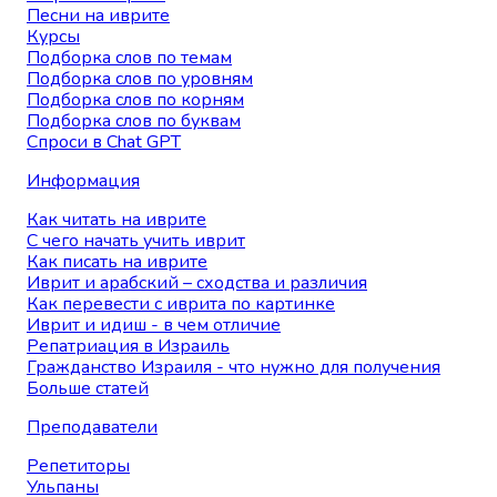
Песни на иврите
Курсы
Подборка слов по темам
Подборка слов по уровням
Подборка слов по корням
Подборка слов по буквам
Спроси в Chat GPT
Информация
Как читать на иврите
С чего начать учить иврит
Как писать на иврите
Иврит и арабский – сходства и различия
Как перевести с иврита по картинке
Иврит и идиш - в чем отличие
Репатриация в Израиль
Гражданство Израиля - что нужно для получения
Больше статей
Преподаватели
Репетиторы
Ульпаны