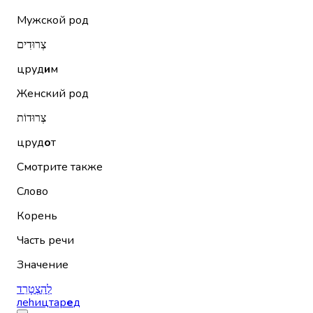
Мужской род
צְרוּדִים
цруд
и
м
Женский род
צְרוּדוֹת
цруд
о
т
Смотрите также
Слово
Корень
Часть речи
Значение
לְהִצְטָרֵד
леhицтар
е
д