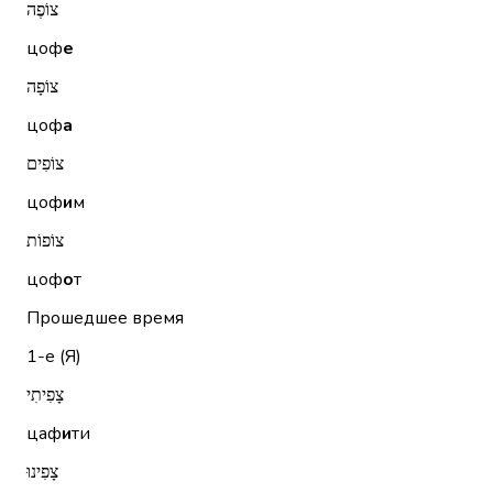
צוֹפֶה
цоф
е
צוֹפָה
цоф
а
צוֹפִים
цоф
и
м
צוֹפוֹת
цоф
о
т
Прошедшее время
1-е (Я)
צָפִיתִי
цаф
и
ти
צָפִינוּ