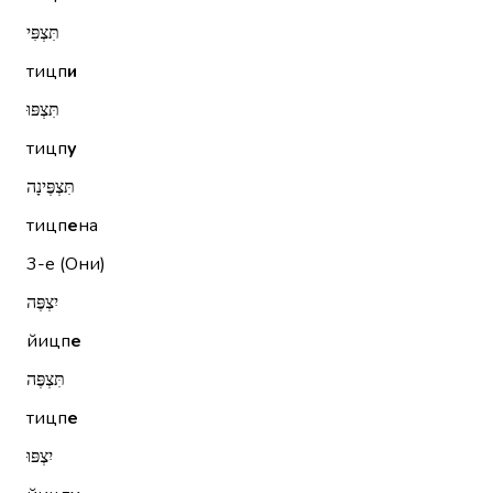
תִּצְפִּי
тицп
и
תִּצְפּוּ
тицп
у
תִּצְפֶּינָה
тицп
е
на
3-е (Они)
יִצְפֶּה
йицп
е
תִּצְפֶּה
тицп
е
יִצְפּוּ