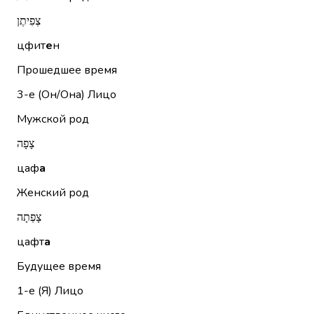
צְפִיתֶן
цфит
е
н
Прошедшее время
3-е (Он/Она)
Лицо
Мужской род
צָפָה
цаф
а
Женский род
צָפְתָה
цафт
а
Будущее время
1-е (Я)
Лицо