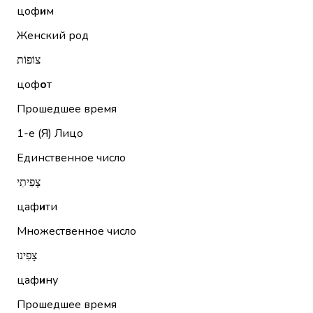
цоф
и
м
Женский род
צוֹפוֹת
цоф
о
т
Прошедшее время
1-е (Я)
Лицо
Единственное число
צָפִיתִי
цаф
и
ти
Множественное число
צָפִינוּ
цаф
и
ну
Прошедшее время