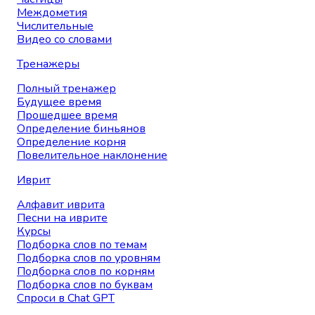
Междометия
Числительные
Видео со словами
Тренажеры
Полный тренажер
Будущее время
Прошедшее время
Определение биньянов
Определение корня
Повелительное наклонение
Иврит
Алфавит иврита
Песни на иврите
Курсы
Подборка слов по темам
Подборка слов по уровням
Подборка слов по корням
Подборка слов по буквам
Спроси в Chat GPT