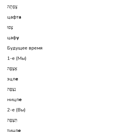
צָפְתָה
цафт
а
צָפוּ
цаф
у
Будущее время
1-е (Мы)
אֶצְפֶּה
эцп
е
נִצְפֶּה
ницп
е
2-е (Вы)
תִּצְפֶּה
тицп
е