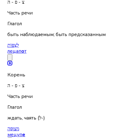
צ - פ - ה
Часть речи
Глагол
быть наблюдаемым; быть предсказанным
לְצַפּוֹת
лецап
о
т
Корень
צ - פ - ה
Часть речи
Глагол
ждать, чаять (ל-)
מְצוּפֶּה
мецуп
е