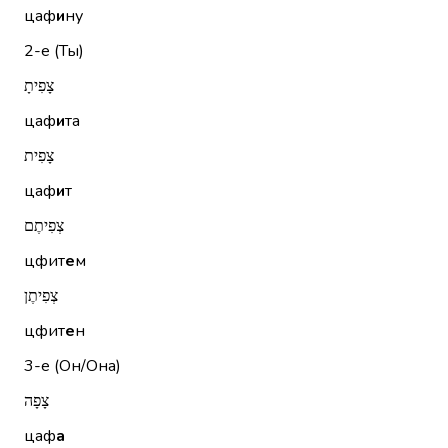
цаф
и
ну
2-е (Ты)
צָפִיתָ
цаф
и
та
צָפִית
цаф
и
т
צְפִיתֶם
цфит
е
м
צְפִיתֶן
цфит
е
н
3-е (Он/Она)
צָפָה
цаф
а