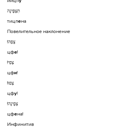
йицп
у
תִּצְפֶּינָה
тицп
е
на
Повелительное наклонение
צְפֵה!‏
цф
е
!
צְפִי!‏
цф
и
!
צְפוּ!‏
цф
у
!
צְפֶינָה!‏
цф
е
на!
Инфинитив