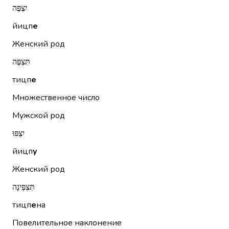
יִצְפֶּה
йицп
е
Женский род
תִּצְפֶּה
тицп
е
Множественное число
Мужской род
יִצְפּוּ
йицп
у
Женский род
תִּצְפֶּינָה
тицп
е
на
Повелительное наклонение