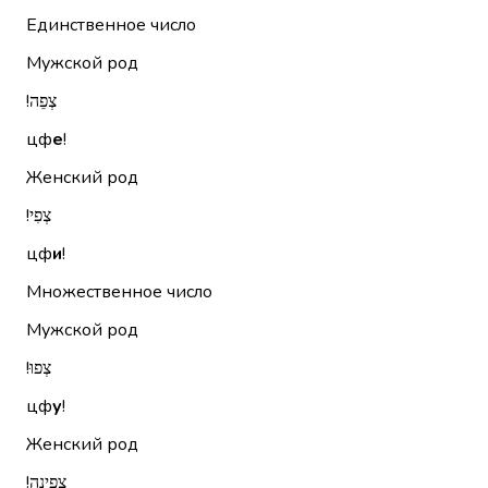
Единственное число
Мужской род
צְפֵה!‏
цф
е
!
Женский род
צְפִי!‏
цф
и
!
Множественное число
Мужской род
צְפוּ!‏
цф
у
!
Женский род
צְפֶינָה!‏