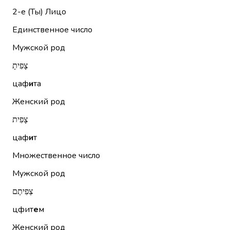
2-е (Ты)
Лицо
Единственное число
Мужской род
צָפִיתָ
цаф
и
та
Женский род
צָפִית
цаф
и
т
Множественное число
Мужской род
צְפִיתֶם
цфит
е
м
Женский род