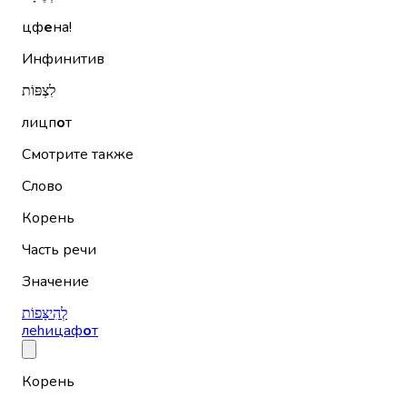
цф
е
на!
Инфинитив
לִצְפּוֹת
лицп
о
т
Смотрите также
Слово
Корень
Часть речи
Значение
לְהִיצָּפוֹת
леhицаф
о
т
Корень