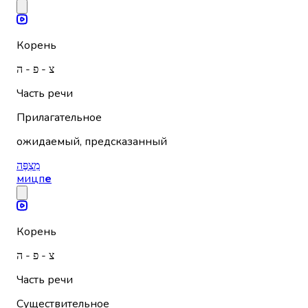
Корень
צ - פ - ה
Часть речи
Прилагательное
ожидаемый, предсказанный
מִצְפֶּה
мицп
е
Корень
צ - פ - ה
Часть речи
Существительное