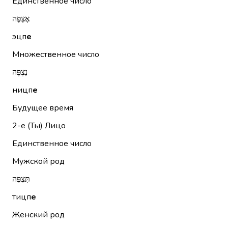
Единственное число
אֶצְפֶּה
эцп
е
Множественное число
נִצְפֶּה
ницп
е
Будущее время
2-е (Ты)
Лицо
Единственное число
Мужской род
תִּצְפֶּה
тицп
е
Женский род