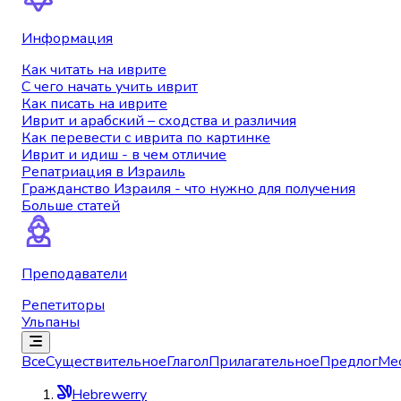
Информация
Как читать на иврите
С чего начать учить иврит
Как писать на иврите
Иврит и арабский – сходства и различия
Как перевести с иврита по картинке
Иврит и идиш - в чем отличие
Репатриация в Израиль
Гражданство Израиля - что нужно для получения
Больше статей
Преподаватели
Репетиторы
Ульпаны
Все
Существительное
Глагол
Прилагательное
Предлог
Ме
Hebrewerry