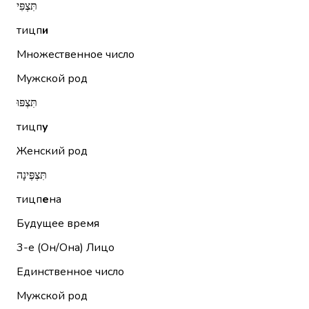
תִּצְפִּי
тицп
и
Множественное число
Мужской род
תִּצְפּוּ
тицп
у
Женский род
תִּצְפֶּינָה
тицп
е
на
Будущее время
3-е (Он/Она)
Лицо
Единственное число
Мужской род