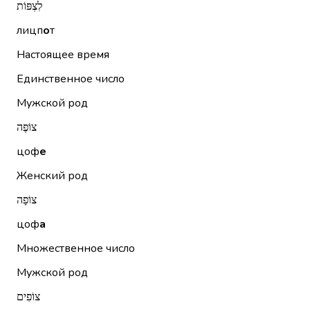
לִצְפּוֹת
лицп
о
т
Настоящее время
Единственное число
Мужской род
צוֹפֶה
цоф
е
Женский род
צוֹפָה
цоф
а
Множественное число
Мужской род
צוֹפִים