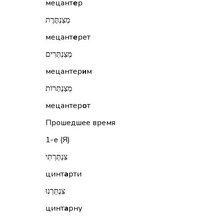
мецант
е
р
מְצַנְתֶּרֶת
мецант
е
рет
מְצַנְתְּרִים
мецантер
и
м
מְצַנְתְּרוֹת
мецантер
о
т
Прошедшее время
1-е (Я)
צִנְתַּרְתִּי
цинт
а
рти
צִנְתַּרְנוּ
цинт
а
рну