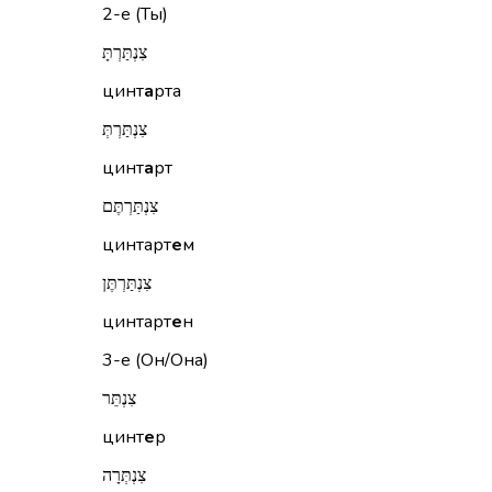
2-е (Ты)
צִנְתַּרְתָּ
цинт
а
рта
צִנְתַּרְתְּ
цинт
а
рт
צִנְתַּרְתֶּם
цинтарт
е
м
צִנְתַּרְתֶּן
цинтарт
е
н
3-е (Он/Она)
צִנְתֵּר
цинт
е
р
צִנְתְּרָה