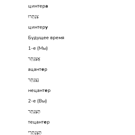
цинтер
а
צִנְתְּרוּ
цинтер
у
Будущее время
1-е (Мы)
אֲצַנְתֵּר
ацант
е
р
נְצַנְתֵּר
нецант
е
р
2-е (Вы)
תְּצַנְתֵּר
тецант
е
р
תְּצַנְתְּרִי