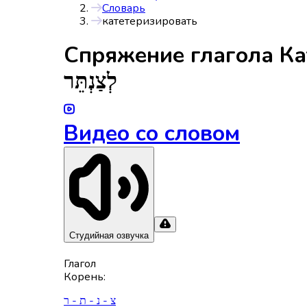
Словарь
катетеризировать
Спряжениe глагола
Ка
לְצַנְתֵּר
Видео со словом
Студийная озвучка
Глагол
Корень
:
צ - נ - ת - ר