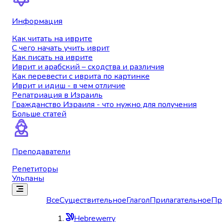
Информация
Как читать на иврите
С чего начать учить иврит
Как писать на иврите
Иврит и арабский – сходства и различия
Как перевести с иврита по картинке
Иврит и идиш - в чем отличие
Репатриация в Израиль
Гражданство Израиля - что нужно для получения
Больше статей
Преподаватели
Репетиторы
Ульпаны
Все
Существительное
Глагол
Прилагательное
Пр
Hebrewerry