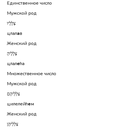
Единственное число
Мужской род
צְלָלָיו
цлал
а
в
Женский род
צְלָלֶיהָ
цлал
е
hа
Множественное число
Мужской род
צִלְלֵיהֶם
цилелейh
е
м
Женский род
צִלְלֵיהֶן