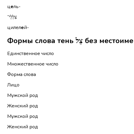
ц
е
ль-
צִלְלֵי־
цилел
е
й-
Формы слова тень צֵל 
Единственное число
Множественное число
Форма слова
Лицо
Мужской род
Женский род
Мужской род
Женский род