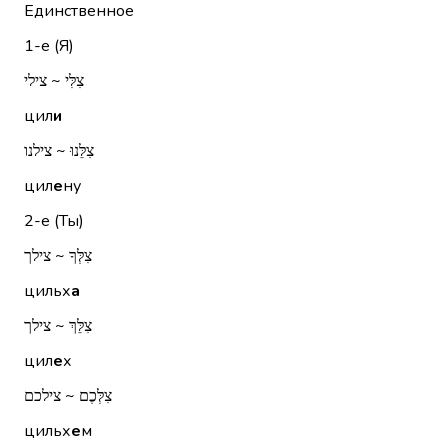
Единственное
1-е (Я)
צִלִּי ~ צילי
цил
и
צִלֵּנוּ ~ צילנו
цил
е
ну
2-е (Ты)
צִלְּךָ ~ צילך
цильх
а
צִלֵּךְ ~ צילך
цил
е
х
צִלְּכֶם ~ צילכם
цильх
е
м