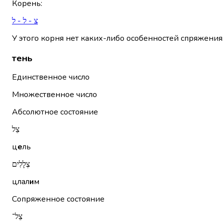
Корень
:
צ - ל - ל
У этого корня нет каких-либо особенностей спряжения
тень
Единственное число
Множественное число
Абсолютное состояние
צֵל
ц
е
ль
צְלָלִים
цлал
и
м
Сопряженное состояние
צֵל־