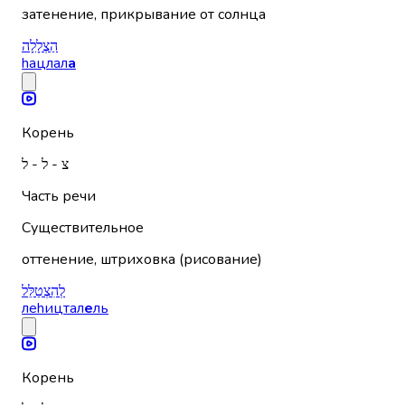
затенение, прикрывание от солнца
הַצְלָלָה
hацлал
а
Корень
צ - ל - ל
Часть речи
Существительное
оттенение, штриховка (рисование)
לְהִצְטַלֵּל
леhицтал
е
ль
Корень