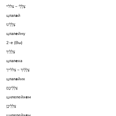
צְלָלַי ~ צלליי
цлал
а
й
צְלָלֵינוּ
цлал
е
йну
2-е (Вы)
צְלָלֶיךָ
цлал
е
ха
צְלָלַיִךְ ~ צללייך
цлал
а
йих
צִלְלֵיכֶם
цилелейх
е
м
צִלְלֵיכֶן
цилелейх
е
н