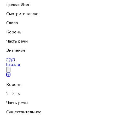
цилелейh
е
н
Смотрите также
Слово
Корень
Часть речи
Значение
הֲצָלָה
hацал
а
Корень
צ - ל - ל
Часть речи
Существительное