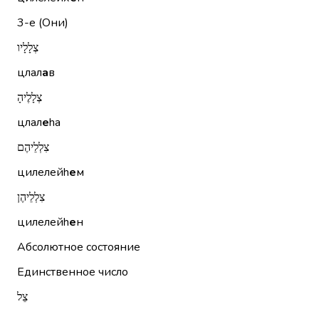
3-е (Они)
צְלָלָיו
цлал
а
в
צְלָלֶיהָ
цлал
е
hа
צִלְלֵיהֶם
цилелейh
е
м
צִלְלֵיהֶן
цилелейh
е
н
Абсолютное состояние
Единственное число
צֵל