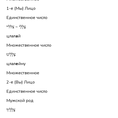
1-е (Мы)
Лицо
Единственное число
צְלָלַי ~ צלליי
цлал
а
й
Множественное число
צְלָלֵינוּ
цлал
е
йну
Множественное
2-е (Вы)
Лицо
Единственное число
Мужской род
צְלָלֶיךָ