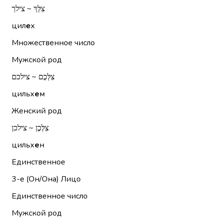
צִלֵּךְ ~ צילך
цил
е
х
Множественное число
Мужской род
צִלְּכֶם ~ צילכם
цильх
е
м
Женский род
צִלְּכֶן ~ צילכן
цильх
е
н
Единственное
3-е (Он/Она)
Лицо
Единственное число
Мужской род