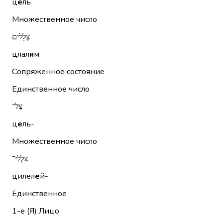
ц
е
ль
Множественное число
צְלָלִים
цлал
и
м
Сопряженное состояние
Единственное число
צֵל־
ц
е
ль-
Множественное число
צִלְלֵי־
цилел
е
й-
Единственное
1-е (Я)
Лицо