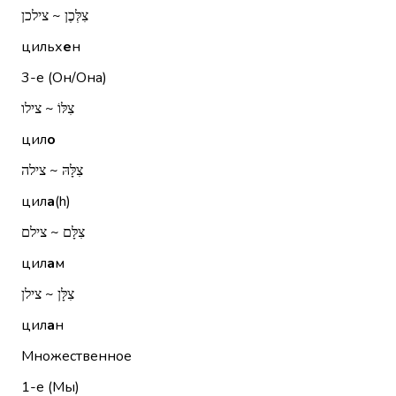
צִלְּכֶן ~ צילכן
цильх
е
н
3-е (Он/Она)
צִלּוֹ ~ צילו
цил
о
צִלָּהּ ~ צילה
цил
а
(h)
צִלָּם ~ צילם
цил
а
м
צִלָּן ~ צילן
цил
а
н
Множественное
1-е (Мы)