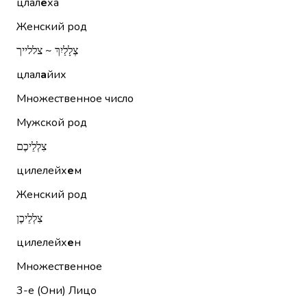
цлал
е
ха
Женский род
צְלָלַיִךְ ~ צללייך
цлал
а
йих
Множественное число
Мужской род
צִלְלֵיכֶם
цилелейх
е
м
Женский род
צִלְלֵיכֶן
цилелейх
е
н
Множественное
3-е (Они)
Лицо