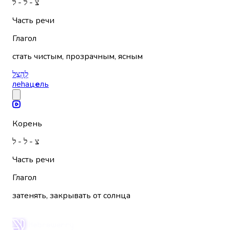
צ - ל - ל
Часть речи
Глагол
стать чистым, прозрачным, ясным
לְהָצֵל
леhац
е
ль
Корень
צ - ל - ל
Часть речи
Глагол
затенять, закрывать от солнца