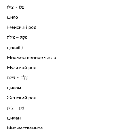
צִלּוֹ ~ צילו
цил
о
Женский род
צִלָּהּ ~ צילה
цил
а
(h)
Множественное число
Мужской род
צִלָּם ~ צילם
цил
а
м
Женский род
צִלָּן ~ צילן
цил
а
н
Множественное