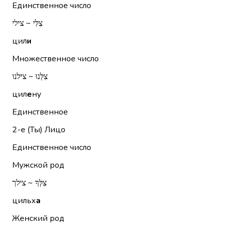
Единственное число
צִלִּי ~ צילי
цил
и
Множественное число
צִלֵּנוּ ~ צילנו
цил
е
ну
Единственное
2-е (Ты)
Лицо
Единственное число
Мужской род
צִלְּךָ ~ צילך
цильх
а
Женский род