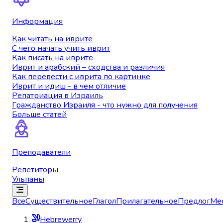
Информация
Как читать на иврите
С чего начать учить иврит
Как писать на иврите
Иврит и арабский – сходства и различия
Как перевести с иврита по картинке
Иврит и идиш - в чем отличие
Репатриация в Израиль
Гражданство Израиля - что нужно для получения
Больше статей
Преподаватели
Репетиторы
Ульпаны
Все
Существительное
Глагол
Прилагательное
Предлог
Ме
Hebrewerry