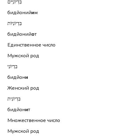
בִּדְיוֹנִיִּים
бидйоний
и
м
בִּדְיוֹנִיּוֹת
бидйоний
о
т
Единственное число
Мужской род
בִּדְיוֹנִי
бидйон
и
Женский род
בִּדְיוֹנִית
бидйон
и
т
Множественное число
Мужской род