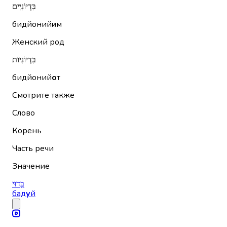
בִּדְיוֹנִיִּים
бидйоний
и
м
Женский род
בִּדְיוֹנִיּוֹת
бидйоний
о
т
Смотрите также
Слово
Корень
Часть речи
Значение
בָּדוּי
бад
у
й