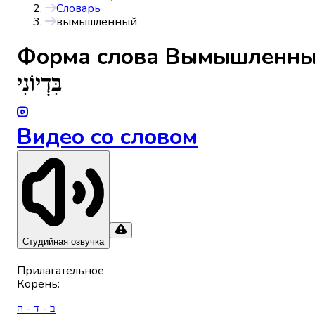
Словарь
вымышленный
Форма слова
Вымышленн
בִּדְיוֹנִי
Видео со словом
Студийная озвучка
Прилагательное
Корень
:
ב - ד - ה