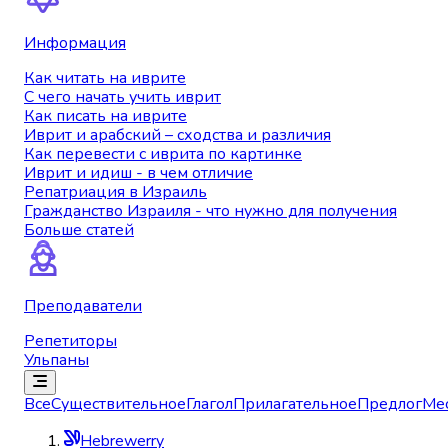
Информация
Как читать на иврите
С чего начать учить иврит
Как писать на иврите
Иврит и арабский – сходства и различия
Как перевести с иврита по картинке
Иврит и идиш - в чем отличие
Репатриация в Израиль
Гражданство Израиля - что нужно для получения
Больше статей
Преподаватели
Репетиторы
Ульпаны
Все
Существительное
Глагол
Прилагательное
Предлог
Ме
Hebrewerry