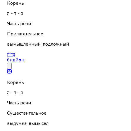
Корень
ב - ד - ה
Часть речи
Прилагательное
вымышленный, подложный
בִּדְיוֹן
бидй
о
н
Корень
ב - ד - ה
Часть речи
Существительное
выдумка, вымысел