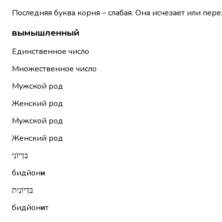
Последняя буква корня – слабая. Она исчезает или пере
вымышленный
Единственное число
Множественное число
Мужской род
Женский род
Мужской род
Женский род
בִּדְיוֹנִי
бидйон
и
בִּדְיוֹנִית
бидйон
и
т