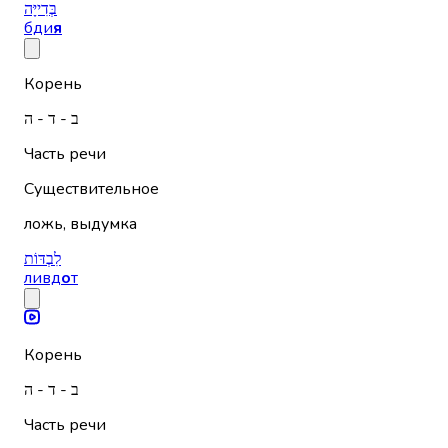
בְּדִייָּה
бди
я
Корень
ב - ד - ה
Часть речи
Существительное
ложь, выдумка
לִבְדּוֹת
ливд
о
т
Корень
ב - ד - ה
Часть речи