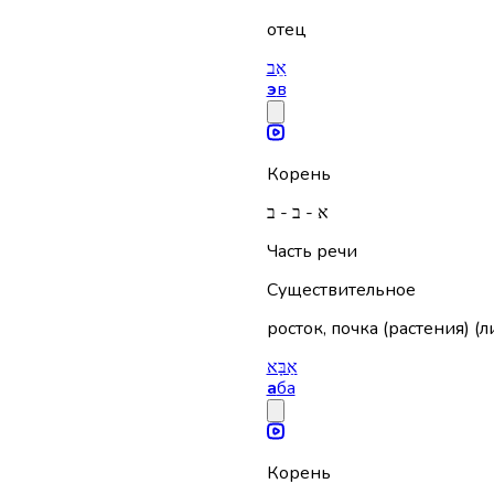
отец
אֵב
э
в
Корень
א - ב - ב
Часть речи
Существительное
росток, почка (растения) (ли
אַבָּא
а
ба
Корень