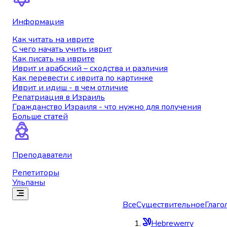
Информация
Как читать на иврите
С чего начать учить иврит
Как писать на иврите
Иврит и арабский – сходства и различия
Как перевести с иврита по картинке
Иврит и идиш - в чем отличие
Репатриация в Израиль
Гражданство Израиля - что нужно для получения
Больше статей
Преподаватели
Репетиторы
Ульпаны
Все
Существительное
Глаго
Hebrewerry