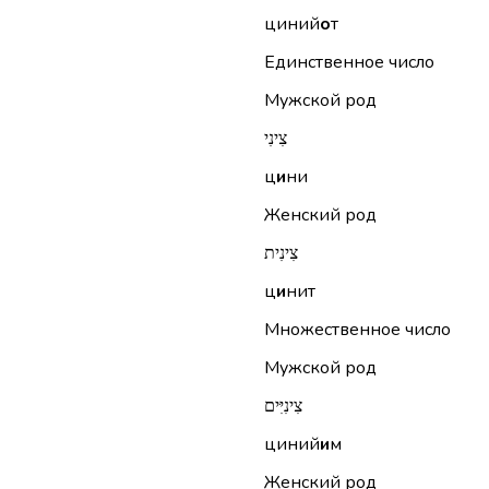
циний
о
т
Единственное число
Мужской род
צִינִי
ц
и
ни
Женский род
צִינִית
ц
и
нит
Множественное число
Мужской род
צִינִיִּים
циний
и
м
Женский род