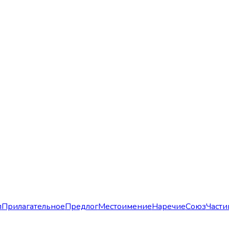
л
Прилагательное
Предлог
Местоимение
Наречие
Союз
Части