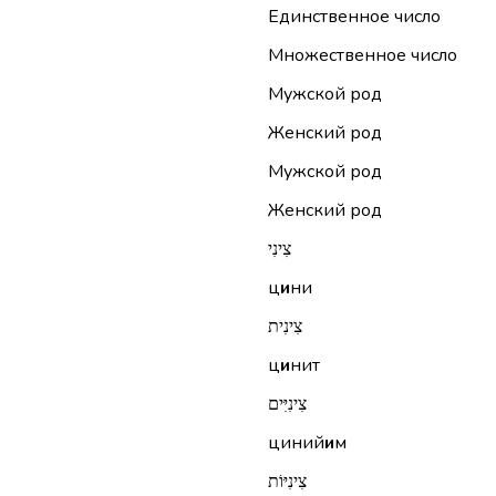
Единственное число
Множественное число
Мужской род
Женский род
Мужской род
Женский род
צִינִי
ц
и
ни
צִינִית
ц
и
нит
צִינִיִּים
циний
и
м
צִינִיּוֹת