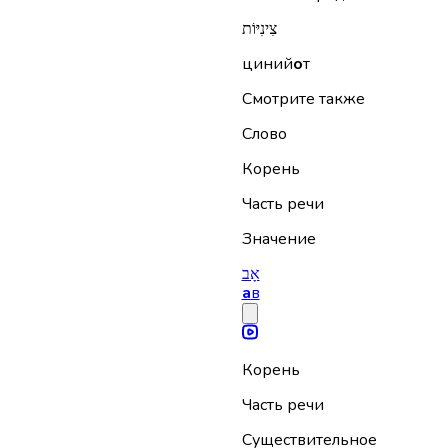
צִינִיּוֹת
циний
о
т
Смотрите также
Слово
Корень
Часть речи
Значение
אָב
а
в
Корень
Часть речи
Существительное