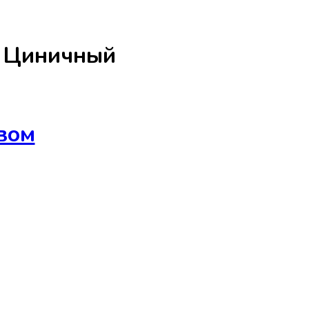
а
Циничный
вом