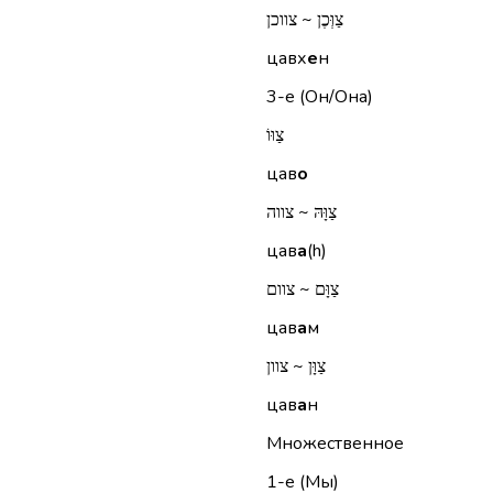
צַוְּכֶן ~ צווכן
цавх
е
н
3-е (Он/Она)
צַוּוֹ
цав
о
צַוָּהּ ~ צווה
цав
а
(h)
צַוָּם ~ צוום
цав
а
м
צַוָּן ~ צוון
цав
а
н
Множественное
1-е (Мы)