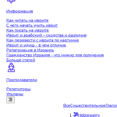
Информация
Как читать на иврите
С чего начать учить иврит
Как писать на иврите
Иврит и арабский – сходства и различия
Как перевести с иврита по картинке
Иврит и идиш - в чем отличие
Репатриация в Израиль
Гражданство Израиля - что нужно для получения
Больше статей
Преподаватели
Репетиторы
Ульпаны
Все
Существительное
Глаго
Hebrewerry