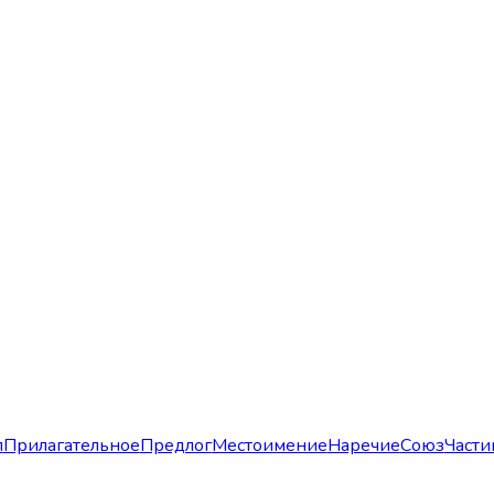
л
Прилагательное
Предлог
Местоимение
Наречие
Союз
Части