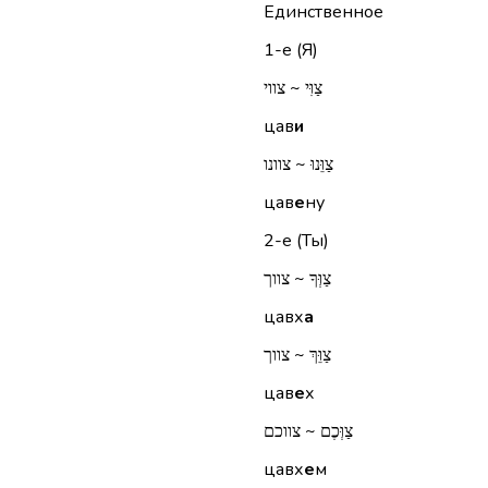
Единственное
1-е (Я)
צַוִּי ~ צווי
цав
и
צַוֵּנוּ ~ צוונו
цав
е
ну
2-е (Ты)
צַוְּךָ ~ צווך
цавх
а
צַוֵּךְ ~ צווך
цав
е
х
צַוְּכֶם ~ צווכם
цавх
е
м