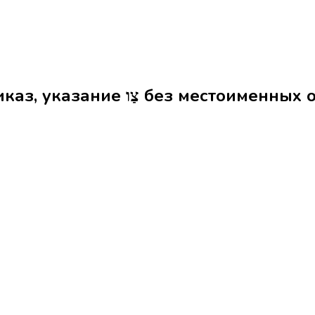
Формы слова приказ, указание צַו без мес