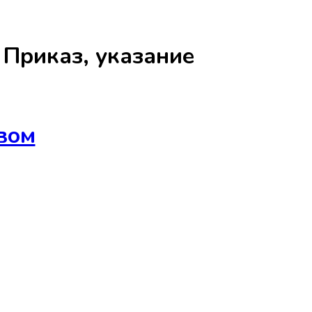
а
Приказ, указание
вом