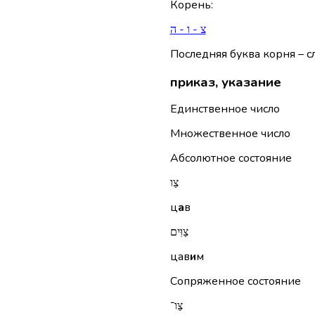
Корень
:
צ - ו - ה
Последняя буква корня – сл
приказ, указание
Единственное число
Множественное число
Абсолютное состояние
צַו
ц
а
в
צַוִּים
цав
и
м
Сопряженное состояние
צַו־