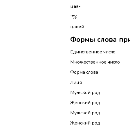
ц
а
в-
צַוֵּי־
цав
е
й-
Единственное число
Множественное число
Форма слова
Лицо
Мужской род
Женский род
Мужской род
Женский род