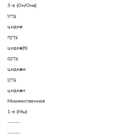
3-е (Он/Она)
צִדְקוֹ
цидк
о
צִדְקָהּ
цидк
а
(h)
צִדְקָם
цидк
а
м
צִדְקָן
цидк
а
н
Множественное
1-е (Мы)
------
------