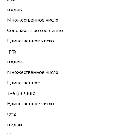
ц
е
дек
Множественное число
Сопряженное состояние
Единственное число
צֶדֶק־
ц
е
дек-
Множественное число
Единственное
1-е (Я)
Лицо
Единственное число
צִדְקִי
цидк
и