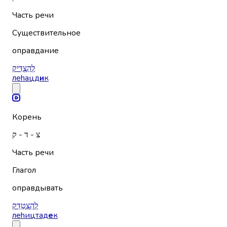
Часть речи
Существительное
оправдание
לְהַצְדִּיק
леhацд
и
к
Корень
צ - ד - ק
Часть речи
Глагол
оправдывать
לְהִצְטַדֵּק
леhицтад
е
к