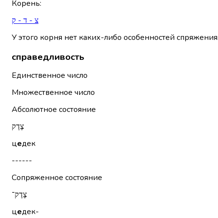
Корень
:
צ - ד - ק
У этого корня нет каких-либо особенностей спряжения
справедливость
Единственное число
Множественное число
Абсолютное состояние
צֶדֶק
ц
е
дек
------
Сопряженное состояние
צֶדֶק־
ц
е
дек-