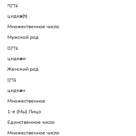
צִדְקָהּ
цидк
а
(h)
Множественное число
Мужской род
צִדְקָם
цидк
а
м
Женский род
צִדְקָן
цидк
а
н
Множественное
1-е (Мы)
Лицо
Единственное число
Множественное число