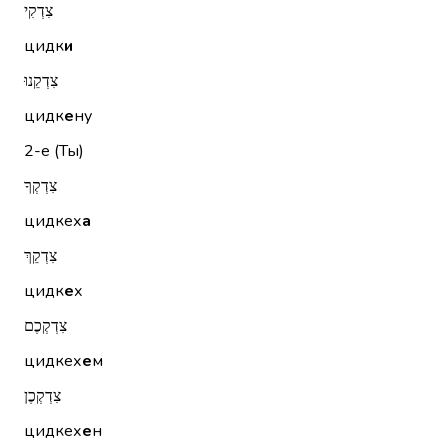
צִדְקִי
цидк
и
צִדְקֵנוּ
цидк
е
ну
2-е (Ты)
צִדְקְךָ
цидкех
а
צִדְקֵךְ
цидк
е
х
צִדְקְכֶם
цидкех
е
м
צִדְקְכֶן
цидкех
е
н