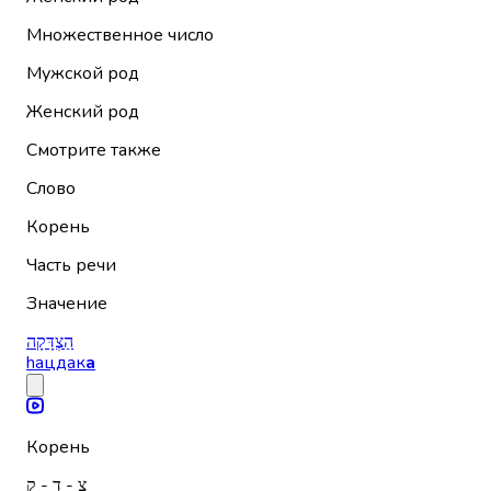
Множественное число
Мужской род
Женский род
Смотрите также
Слово
Корень
Часть речи
Значение
הַצְדָּקָה
hацдак
а
Корень
צ - ד - ק