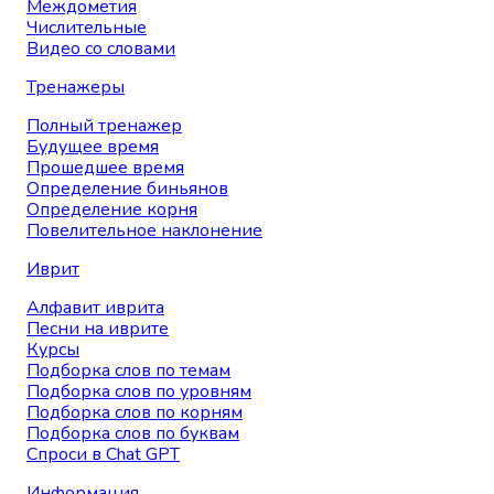
Междометия
Числительные
Видео со словами
Тренажеры
Полный тренажер
Будущее время
Прошедшее время
Определение биньянов
Определение корня
Повелительное наклонение
Иврит
Алфавит иврита
Песни на иврите
Курсы
Подборка слов по темам
Подборка слов по уровням
Подборка слов по корням
Подборка слов по буквам
Спроси в Chat GPT
Информация