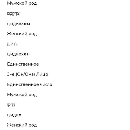
Мужской род
צִדְקְכֶם
цидкех
е
м
Женский род
צִדְקְכֶן
цидкех
е
н
Единственное
3-е (Он/Она)
Лицо
Единственное число
Мужской род
צִדְקוֹ
цидк
о
Женский род