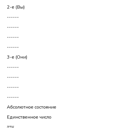
2-е (Вы)
------
------
------
------
3-е (Они)
------
------
------
------
Абсолютное состояние
Единственное число
צֶדֶק