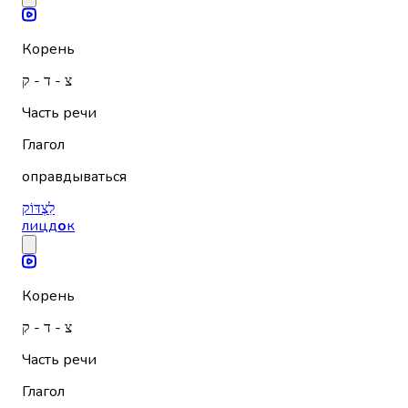
Корень
צ - ד - ק
Часть речи
Глагол
оправдываться
לִצְדּוֹק
лицд
о
к
Корень
צ - ד - ק
Часть речи
Глагол