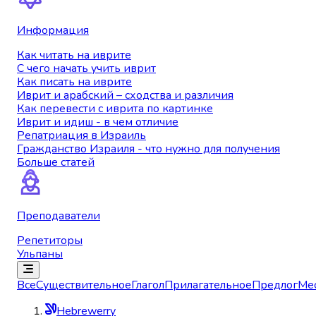
Информация
Как читать на иврите
С чего начать учить иврит
Как писать на иврите
Иврит и арабский – сходства и различия
Как перевести с иврита по картинке
Иврит и идиш - в чем отличие
Репатриация в Израиль
Гражданство Израиля - что нужно для получения
Больше статей
Преподаватели
Репетиторы
Ульпаны
Все
Существительное
Глагол
Прилагательное
Предлог
Ме
Hebrewerry