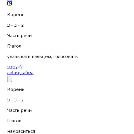
Корень
צ - ב - ע
Часть речи
Глагол
указывать пальцем, голосовать
לְהִצְטַבֵּעַ
леhицтаб
е
а
Корень
צ - ב - ע
Часть речи
Глагол
накраситься