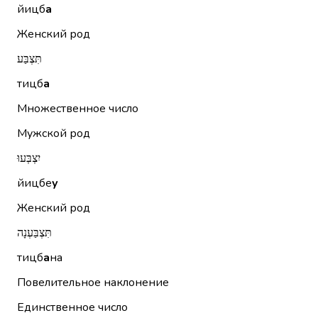
йицб
а
Женский род
תִּצְבַּע
тицб
а
Множественное число
Мужской род
יִצְבְּעוּ
йицбе
у
Женский род
תִּצְבַּעְנָה
тицб
а
на
Повелительное наклонение
Единственное число