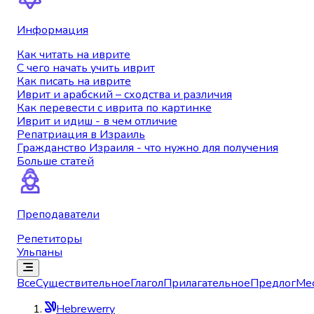
Информация
Как читать на иврите
С чего начать учить иврит
Как писать на иврите
Иврит и арабский – сходства и различия
Как перевести с иврита по картинке
Иврит и идиш - в чем отличие
Репатриация в Израиль
Гражданство Израиля - что нужно для получения
Больше статей
Преподаватели
Репетиторы
Ульпаны
Все
Существительное
Глагол
Прилагательное
Предлог
Ме
Hebrewerry