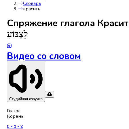
Словарь
красить
Спряжениe глагола
Красит
לִצְבּוֹעַ
Видео со словом
Студийная озвучка
Глагол
Корень
:
צ - ב - ע