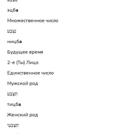
эцб
а
Множественное число
נִצְבַּע
ницб
а
Будущее время
2-е (Ты)
Лицо
Единственное число
Мужской род
תִּצְבַּע
тицб
а
Женский род
תִּצְבְּעִי