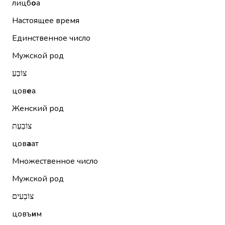
лицб
о
а
Настоящее время
Единственное число
Мужской род
צוֹבֵעַ
цов
е
а
Женский род
צוֹבַעַת
цов
а
ат
Множественное число
Мужской род
צוֹבְעִים
цовъ
и
м