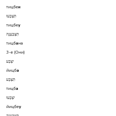
тицбе
и
תִּצְבְּעוּ
тицбе
у
תִּצְבַּעְנָה
тицб
а
на
3-е (Они)
יִצְבַּע
йицб
а
תִּצְבַּע
тицб
а
יִצְבְּעוּ
йицбе
у
תִּצְבַּעְנָה