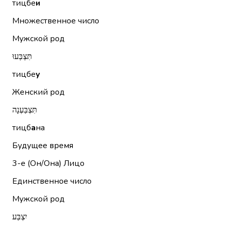
тицбе
и
Множественное число
Мужской род
תִּצְבְּעוּ
тицбе
у
Женский род
תִּצְבַּעְנָה
тицб
а
на
Будущее время
3-е (Он/Она)
Лицо
Единственное число
Мужской род
יִצְבַּע