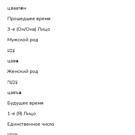
цваат
е
н
Прошедшее время
3-е (Он/Она)
Лицо
Мужской род
צָבַע
цав
а
Женский род
צָבְעָה
цавъ
а
Будущее время
1-е (Я)
Лицо
Единственное число
אֶצְבַּע