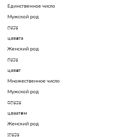
Единственное число
Мужской род
צָבַעְתָּ
цав
а
та
Женский род
צָבַעְתְּ
цав
а
т
Множественное число
Мужской род
צְבַעְתֶּם
цваат
е
м
Женский род
צְבַעְתֶּן