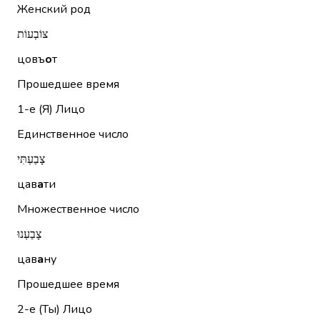
Женский род
צוֹבְעוֹת
цовъ
о
т
Прошедшее время
1-е (Я)
Лицо
Единственное число
צָבַעְתִּי
цав
а
ти
Множественное число
צָבַעְנוּ
цав
а
ну
Прошедшее время
2-е (Ты)
Лицо