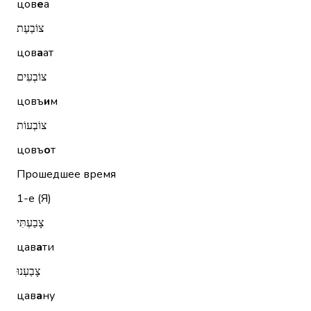
цов
е
а
צוֹבַעַת
цов
а
ат
צוֹבְעִים
цовъ
и
м
צוֹבְעוֹת
цовъ
о
т
Прошедшее время
1-е (Я)
צָבַעְתִּי
цав
а
ти
צָבַעְנוּ
цав
а
ну