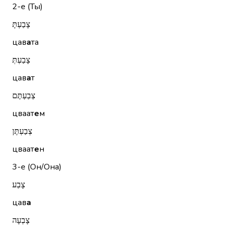
2-е (Ты)
צָבַעְתָּ
цав
а
та
צָבַעְתְּ
цав
а
т
צְבַעְתֶּם
цваат
е
м
צְבַעְתֶּן
цваат
е
н
3-е (Он/Она)
צָבַע
цав
а
צָבְעָה