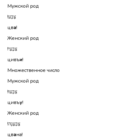
Мужской род
צְבַע!‏
цв
а
!
Женский род
צִבְעִי!‏
цивъ
и
!
Множественное число
Мужской род
צִבְעוּ!‏
цивъ
у
!
Женский род
צְבַעְנָה!‏
цв
а
на!