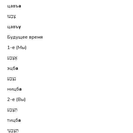
цавъ
а
צָבְעוּ
цавъ
у
Будущее время
1-е (Мы)
אֶצְבַּע
эцб
а
נִצְבַּע
ницб
а
2-е (Вы)
תִּצְבַּע
тицб
а
תִּצְבְּעִי