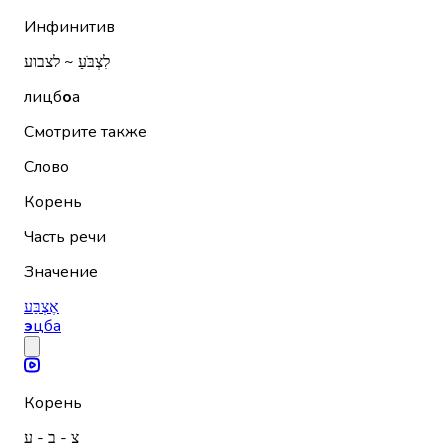
Инфинитив
לִצְבֹּעַ ~ לצבוע
лицб
о
а
Смотрите также
Слово
Корень
Часть речи
Значение
אֶצְבַּע
э
цба
Корень
צ - ב - ע