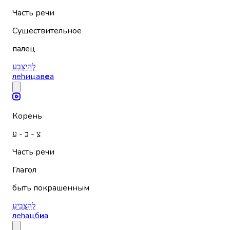
Часть речи
Существительное
палец
לְהִיצָּבֵעַ
леhицав
е
а
Корень
צ - ב - ע
Часть речи
Глагол
быть покрашенным
לְהַצְבִּיעַ
леhацб
и
а