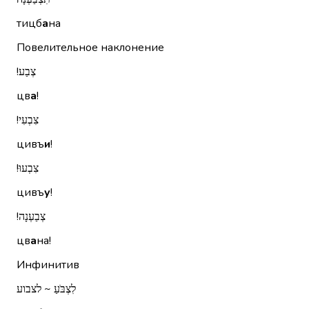
тицб
а
на
Повелительное наклонение
צְבַע!‏
цв
а
!
צִבְעִי!‏
цивъ
и
!
צִבְעוּ!‏
цивъ
у
!
צְבַעְנָה!‏
цв
а
на!
Инфинитив
לִצְבֹּעַ ~ לצבוע