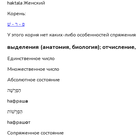
haktala
Женский
Корень
:
פ - ר - שׁ
У этого корня нет каких-либо особенностей спряжения
выделения (анатомия, биология); отчисление
Единственное число
Множественное число
Абсолютное состояние
הַפְרָשָׁה
hафраш
а
הַפְרָשׁוֹת
hафраш
о
т
Сопряженное состояние