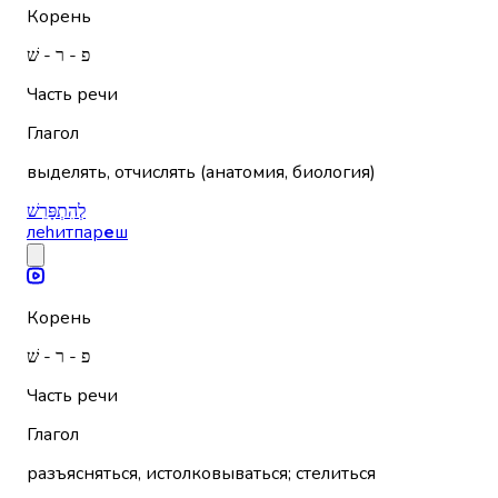
Корень
פ - ר - שׁ
Часть речи
Глагол
выделять, отчислять (анатомия, биология)
לְהִתְפָּרֵשׁ
леhитпар
е
ш
Корень
פ - ר - שׁ
Часть речи
Глагол
разъясняться, истолковываться; стелиться