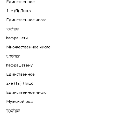
Единственное
1-е (Я)
Лицо
Единственное число
הַפְרָשָׁתִי
hафрашат
и
Множественное число
הַפְרָשָׁתֵנוּ
hафрашат
е
ну
Единственное
2-е (Ты)
Лицо
Единственное число
Мужской род
הַפְרָשָׁתְךָ