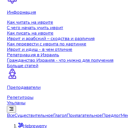
Информация
Как читать на иврите
С чего начать учить иврит
Как писать на иврите
Иврит и арабский – сходства и различия
Как перевести с иврита по картинке
Иврит и идиш - в чем отличие
Репатриация в Израиль
Гражданство Израиля - что нужно для получения
Больше статей
Преподаватели
Репетиторы
Ульпаны
Все
Существительное
Глагол
Прилагательное
Предлог
Ме
Hebrewerry