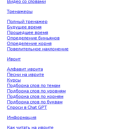
Видео со словами
Тренажеры
Полный тренажер
Будущее время
Прошедшее время
Определение биньянов
Определение корня
Повелительное наклонение
Иврит
Алфавит иврита
Песни на иврите
Курсы
Подборка слов по темам
Подборка слов по уровням
Подборка слов по корням
Подборка слов по буквам
Спроси в Chat GPT
Информация
Как читать на иврите