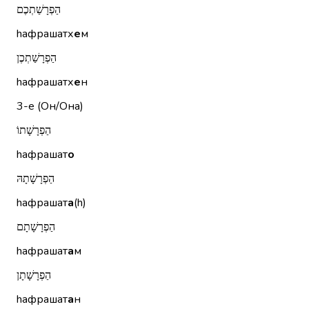
הַפְרָשַׁתְכֶם
hафрашатх
е
м
הַפְרָשַׁתְכֶן
hафрашатх
е
н
3-е (Он/Она)
הַפְרָשָׁתוֹ
hафрашат
о
הַפְרָשָׁתָהּ
hафрашат
а
(h)
הַפְרָשָׁתָם
hафрашат
а
м
הַפְרָשָׁתָן
hафрашат
а
н