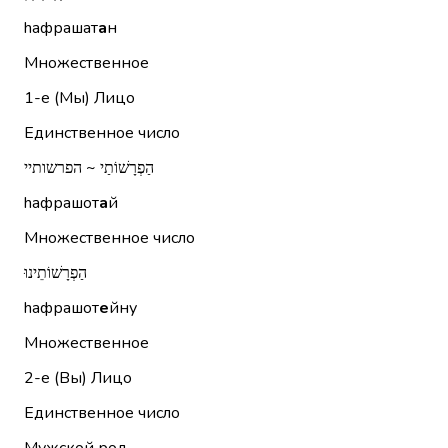
hафрашат
а
н
Множественное
1-е (Мы)
Лицо
Единственное число
הַפְרָשׁוֹתַי ~ הפרשותיי
hафрашот
а
й
Множественное число
הַפְרָשׁוֹתֵינוּ
hафрашот
е
йну
Множественное
2-е (Вы)
Лицо
Единственное число