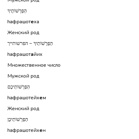
Мужской род
הַפְרָשׁוֹתֶיךָ
hафрашот
е
ха
Женский род
הַפְרָשׁוֹתַיִךְ ~ הפרשותייך
hафрашот
а
йих
Множественное число
Мужской род
הַפְרָשׁוֹתֵיכֶם
hафрашотейх
е
м
Женский род
הַפְרָשׁוֹתֵיכֶן
hафрашотейх
е
н