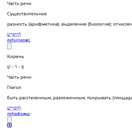
Часть речи
Существительное
разность (арифметика); выделения (биология); отчисле
לְהִיפָּרֵשׂ
леhипар
е
с
Корень
פ - ר - שׁ
Часть речи
Глагол
быть расстеленным, разложенным; покрывать (площад
לְהַפְרִישׁ
леhафр
и
ш