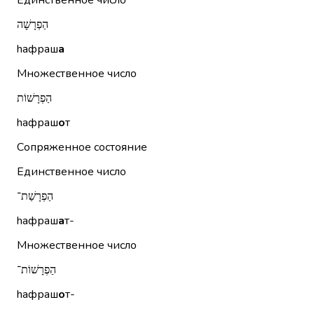
Единственное число
הַפְרָשָׁה
hафраш
а
Множественное число
הַפְרָשׁוֹת
hафраш
о
т
Сопряженное состояние
Единственное число
הַפְרָשַׁת־
hафраш
а
т-
Множественное число
הַפְרָשׁוֹת־
hафраш
о
т-