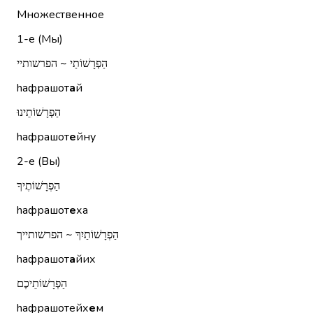
Множественное
1-е (Мы)
הַפְרָשׁוֹתַי ~ הפרשותיי
hафрашот
а
й
הַפְרָשׁוֹתֵינוּ
hафрашот
е
йну
2-е (Вы)
הַפְרָשׁוֹתֶיךָ
hафрашот
е
ха
הַפְרָשׁוֹתַיִךְ ~ הפרשותייך
hафрашот
а
йих
הַפְרָשׁוֹתֵיכֶם
hафрашотейх
е
м