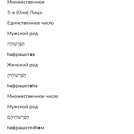
Множественное
3-е (Они)
Лицо
Единственное число
Мужской род
הַפְרָשׁוֹתָיו
hафрашот
а
в
Женский род
הַפְרָשׁוֹתֶיהָ
hафрашот
е
hа
Множественное число
Мужской род
הַפְרָשׁוֹתֵיהֶם
hафрашотейh
е
м