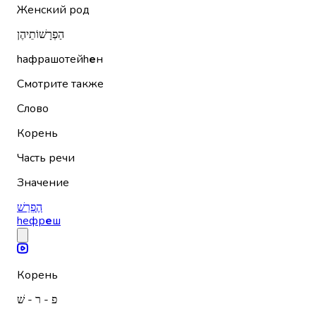
Женский род
הַפְרָשׁוֹתֵיהֶן
hафрашотейh
е
н
Смотрите также
Слово
Корень
Часть речи
Значение
הֶפְרֵשׁ
hефр
е
ш
Корень
פ - ר - שׁ