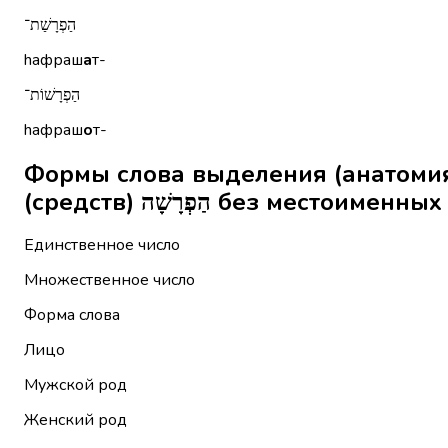
הַפְרָשַׁת־
hафраш
а
т-
הַפְרָשׁוֹת־
hафраш
о
т-
Формы слова выделения (анатомия,
(средств) הַפְרָשָׁה без место
Единственное число
Множественное число
Форма слова
Лицо
Мужской род
Женский род