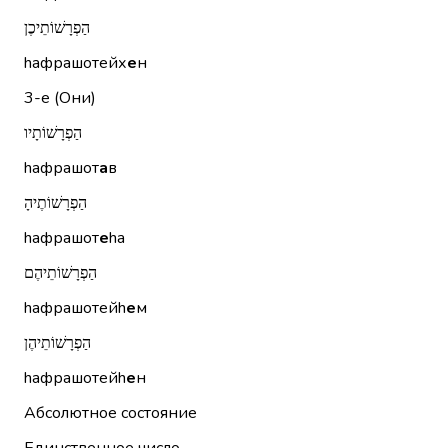
הַפְרָשׁוֹתֵיכֶן
hафрашотейх
е
н
3-е (Они)
הַפְרָשׁוֹתָיו
hафрашот
а
в
הַפְרָשׁוֹתֶיהָ
hафрашот
е
hа
הַפְרָשׁוֹתֵיהֶם
hафрашотейh
е
м
הַפְרָשׁוֹתֵיהֶן
hафрашотейh
е
н
Абсолютное состояние