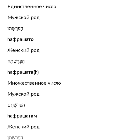
Единственное число
Мужской род
הַפְרָשָׁתוֹ
hафрашат
о
Женский род
הַפְרָשָׁתָהּ
hафрашат
а
(h)
Множественное число
Мужской род
הַפְרָשָׁתָם
hафрашат
а
м
Женский род
הַפְרָשָׁתָן