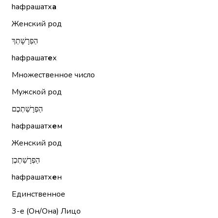
hафрашатх
а
Женский род
הַפְרָשָׁתֵךְ
hафрашат
е
х
Множественное число
Мужской род
הַפְרָשַׁתְכֶם
hафрашатх
е
м
Женский род
הַפְרָשַׁתְכֶן
hафрашатх
е
н
Единственное
3-е (Он/Она)
Лицо