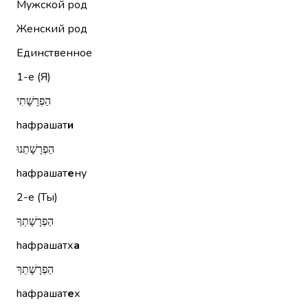
Мужской род
Женский род
Единственное
1-е (Я)
הַפְרָשָׁתִי
hафрашат
и
הַפְרָשָׁתֵנוּ
hафрашат
е
ну
2-е (Ты)
הַפְרָשָׁתְךָ
hафрашатх
а
הַפְרָשָׁתֵךְ
hафрашат
е
х