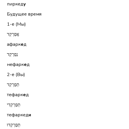
пиркед
у
Будущее время
1-е (Мы)
אֲפַרְקֵד
афарк
е
д
נְפַרְקֵד
нефарк
е
д
2-е (Вы)
תְּפַרְקֵד
тефарк
е
д
תְּפַרְקְדִי
тефаркед
и
תְּפַרְקְדוּ