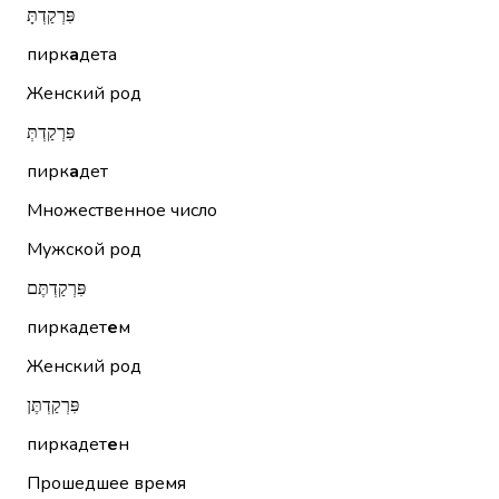
פִּרְקַדְתָּ
пирк
а
дета
Женский род
פִּרְקַדְתְּ
пирк
а
дет
Множественное число
Мужской род
פִּרְקַדְתֶּם
пиркадет
е
м
Женский род
פִּרְקַדְתֶּן
пиркадет
е
н
Прошедшее время