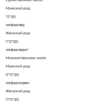
Единственное число
Мужской род
מְפַרְקֵד
мефарк
е
д
Женский род
מְפַרְקֶדֶת
мефарк
е
дет
Множественное число
Мужской род
מְפַרְקְדִים
мефаркед
и
м
Женский род
מְפַרְקְדוֹת