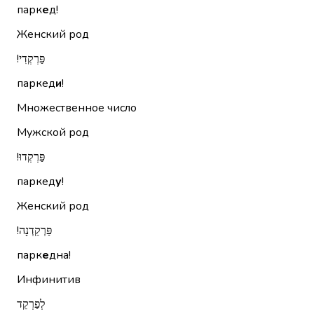
парк
е
д!
Женский род
פַּרְקְדִי!‏
паркед
и
!
Множественное число
Мужской род
פַּרְקְדוּ!‏
паркед
у
!
Женский род
פַּרְקֵדְנָה!‏
парк
е
дна!
Инфинитив
לְפַרְקֵד