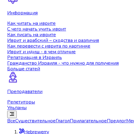
Информация
Как читать на иврите
С чего начать учить иврит
Как писать на иврите
Иврит и арабский – сходства и различия
Как перевести с иврита по картинке
Иврит и идиш - в чем отличие
Репатриация в Израиль
Гражданство Израиля - что нужно для получения
Больше статей
Преподаватели
Репетиторы
Ульпаны
Все
Существительное
Глагол
Прилагательное
Предлог
Ме
Hebrewerry