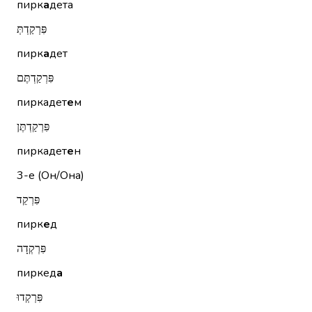
пирк
а
дета
פִּרְקַדְתְּ
пирк
а
дет
פִּרְקַדְתֶּם
пиркадет
е
м
פִּרְקַדְתֶּן
пиркадет
е
н
3-е (Он/Она)
פִּרְקֵד
пирк
е
д
פִּרְקְדָה
пиркед
а
פִּרְקְדוּ