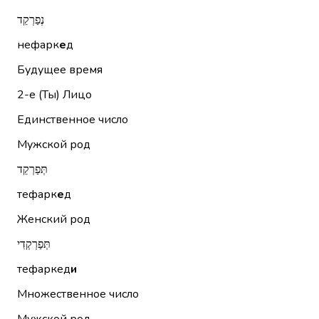
נְפַרְקֵד
нефарк
е
д
Будущее время
2-е (Ты)
Лицо
Единственное число
Мужской род
תְּפַרְקֵד
тефарк
е
д
Женский род
תְּפַרְקְדִי
тефаркед
и
Множественное число