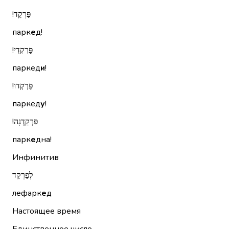
פַּרְקֵד!‏
парк
е
д!
פַּרְקְדִי!‏
паркед
и
!
פַּרְקְדוּ!‏
паркед
у
!
פַּרְקֵדְנָה!‏
парк
е
дна!
Инфинитив
לְפַרְקֵד
лефарк
е
д
Настоящее время