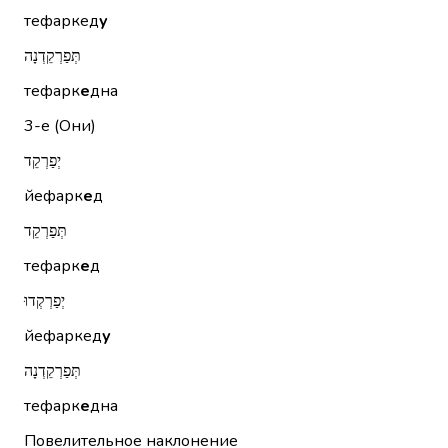
тефаркед
у
תְּפַרְקֵדְנָה
тефарк
е
дна
3-е (Они)
יְפַרְקֵד
йефарк
е
д
תְּפַרְקֵד
тефарк
е
д
יְפַרְקְדוּ
йефаркед
у
תְּפַרְקֵדְנָה
тефарк
е
дна
Повелительное наклонение