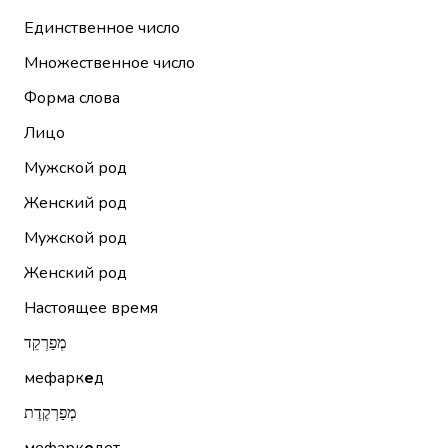
Единственное число
Множественное число
Форма слова
Лицо
Мужской род
Женский род
Мужской род
Женский род
Настоящее время
מְפַרְקֵד
мефарк
е
д
מְפַרְקֶדֶת