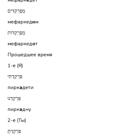
мефарк
е
дет
מְפַרְקְדִים
мефаркед
и
м
מְפַרְקְדוֹת
мефаркед
о
т
Прошедшее время
1-е (Я)
פִּרְקַדְתִּי
пирк
а
дети
פִּרְקַדְנוּ
пирк
а
дну
2-е (Ты)
פִּרְקַדְתָּ