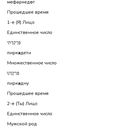
мефаркед
о
т
Прошедшее время
1-е (Я)
Лицо
Единственное число
פִּרְקַדְתִּי
пирк
а
дети
Множественное число
פִּרְקַדְנוּ
пирк
а
дну
Прошедшее время
2-е (Ты)
Лицо
Единственное число
Мужской род