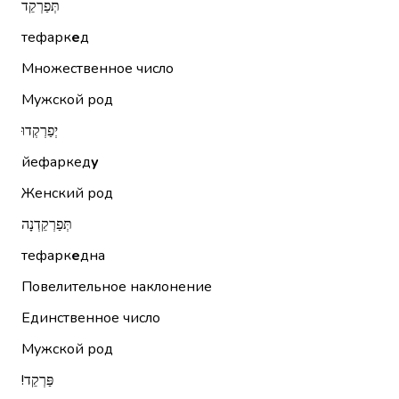
תְּפַרְקֵד
тефарк
е
д
Множественное число
Мужской род
יְפַרְקְדוּ
йефаркед
у
Женский род
תְּפַרְקֵדְנָה
тефарк
е
дна
Повелительное наклонение
Единственное число
Мужской род
פַּרְקֵד!‏