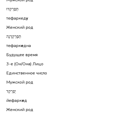
Мужской род
תְּפַרְקְדוּ
тефаркед
у
Женский род
תְּפַרְקֵדְנָה
тефарк
е
дна
Будущее время
3-е (Он/Она)
Лицо
Единственное число
Мужской род
יְפַרְקֵד
йефарк
е
д
Женский род