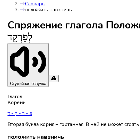
Словарь
положить навзничь
Спряжениe глагола
Полож
לְפַרְקֵד
Студийная озвучка
Глагол
Корень
:
פ - ר - ק - ד
Вторая буква корня – гортанная. В ней не может стоять
положить навзничь