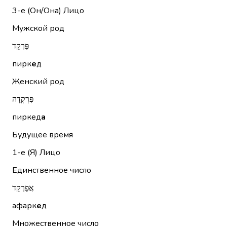
3-е (Он/Она)
Лицо
Мужской род
פִּרְקֵד
пирк
е
д
Женский род
פִּרְקְדָה
пиркед
а
Будущее время
1-е (Я)
Лицо
Единственное число
אֲפַרְקֵד
афарк
е
д
Множественное число