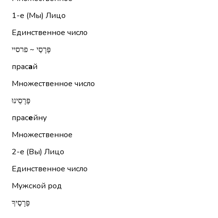
1-е (Мы)
Лицо
Единственное число
פְּרָסַי ~ פרסיי
прас
а
й
Множественное число
פְּרָסֵינוּ
прас
е
йну
Множественное
2-е (Вы)
Лицо
Единственное число
Мужской род
פְּרָסֶיךָ