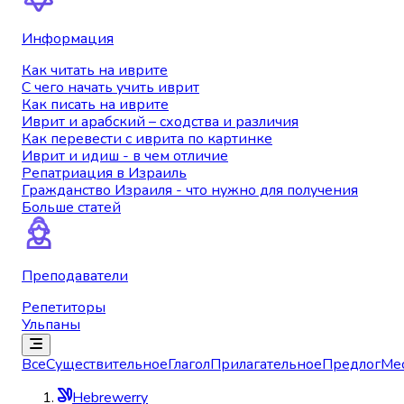
Информация
Как читать на иврите
С чего начать учить иврит
Как писать на иврите
Иврит и арабский – сходства и различия
Как перевести с иврита по картинке
Иврит и идиш - в чем отличие
Репатриация в Израиль
Гражданство Израиля - что нужно для получения
Больше статей
Преподаватели
Репетиторы
Ульпаны
Все
Существительное
Глагол
Прилагательное
Предлог
Ме
Hebrewerry