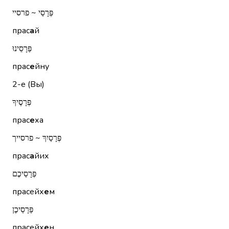
פְּרָסַי ~ פרסיי
прас
а
й
פְּרָסֵינוּ
прас
е
йну
2-е (Вы)
פְּרָסֶיךָ
прас
е
ха
פְּרָסַיִךְ ~ פרסייך
прас
а
йих
פְּרָסֵיכֶם
прасейх
е
м
פְּרָסֵיכֶן
прасейх
е
н