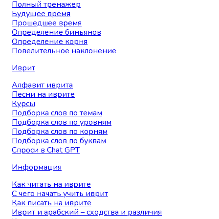
Полный тренажер
Будущее время
Прошедшее время
Определение биньянов
Определение корня
Повелительное наклонение
Иврит
Алфавит иврита
Песни на иврите
Курсы
Подборка слов по темам
Подборка слов по уровням
Подборка слов по корням
Подборка слов по буквам
Спроси в Chat GPT
Информация
Как читать на иврите
С чего начать учить иврит
Как писать на иврите
Иврит и арабский – сходства и различия