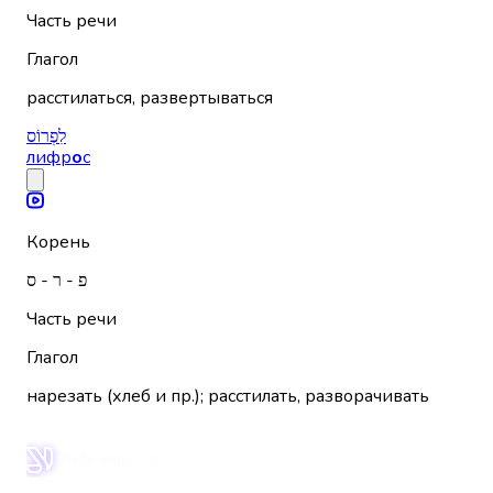
Часть речи
Глагол
расстилаться, развертываться
לִפְרוֹס
лифр
о
с
Корень
פ - ר - ס
Часть речи
Глагол
нарезать (хлеб и пр.); расстилать, разворачивать