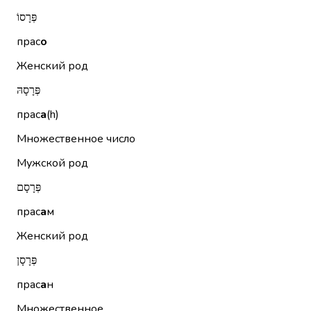
פְּרָסוֹ
прас
о
Женский род
פְּרָסָהּ
прас
а
(h)
Множественное число
Мужской род
פְּרָסָם
прас
а
м
Женский род
פְּרָסָן
прас
а
н
Множественное