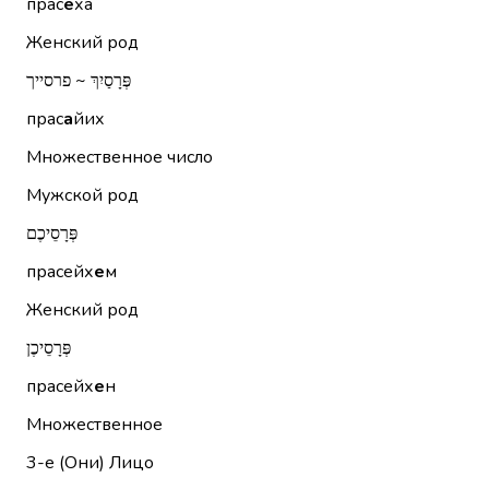
прас
е
ха
Женский род
פְּרָסַיִךְ ~ פרסייך
прас
а
йих
Множественное число
Мужской род
פְּרָסֵיכֶם
прасейх
е
м
Женский род
פְּרָסֵיכֶן
прасейх
е
н
Множественное
3-е (Они)
Лицо