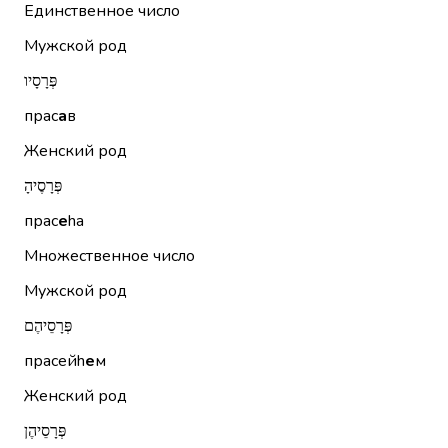
Единственное число
Мужской род
פְּרָסָיו
прас
а
в
Женский род
פְּרָסֶיהָ
прас
е
hа
Множественное число
Мужской род
פְּרָסֵיהֶם
прасейh
е
м
Женский род
פְּרָסֵיהֶן