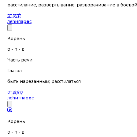
расстилание, развертывание; разворачивание в боевой
לְהִיפָּרֵס
леhипар
е
с
Корень
פ - ר - ס
Часть речи
Глагол
быть нарезанным; расстилаться
לְהִתְפָּרֵס
леhитпар
е
с
Корень
פ - ר - ס