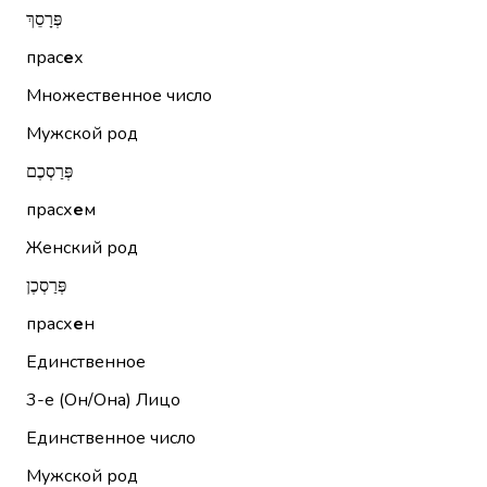
פְּרָסֵךְ
прас
е
х
Множественное число
Мужской род
פְּרַסְכֶם
прасх
е
м
Женский род
פְּרַסְכֶן
прасх
е
н
Единственное
3-е (Он/Она)
Лицо
Единственное число
Мужской род