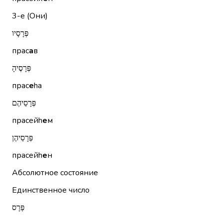
3-е (Они)
פְּרָסָיו
прас
а
в
פְּרָסֶיהָ
прас
е
hа
פְּרָסֵיהֶם
прасейh
е
м
פְּרָסֵיהֶן
прасейh
е
н
Абсолютное состояние
Единственное число
פְּרָס