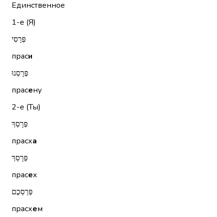
Единственное
1-е (Я)
פְּרָסִי
прас
и
פְּרָסֵנוּ
прас
е
ну
2-е (Ты)
פְּרָסְךָ
прасх
а
פְּרָסֵךְ
прас
е
х
פְּרַסְכֶם
прасх
е
м