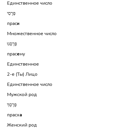
Единственное число
פְּרָסִי
прас
и
Множественное число
פְּרָסֵנוּ
прас
е
ну
Единственное
2-е (Ты)
Лицо
Единственное число
Мужской род
פְּרָסְךָ
прасх
а
Женский род