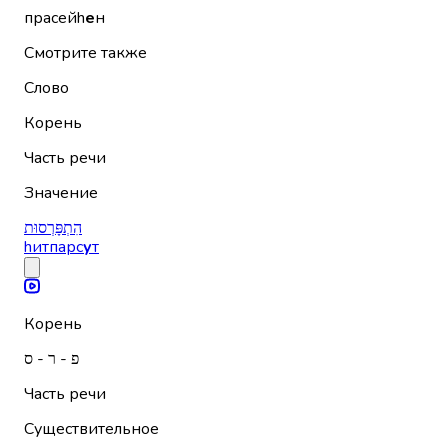
прасейh
е
н
Смотрите также
Слово
Корень
Часть речи
Значение
הִתְפָּרְסוּת
hитпарс
у
т
Корень
פ - ר - ס
Часть речи
Существительное