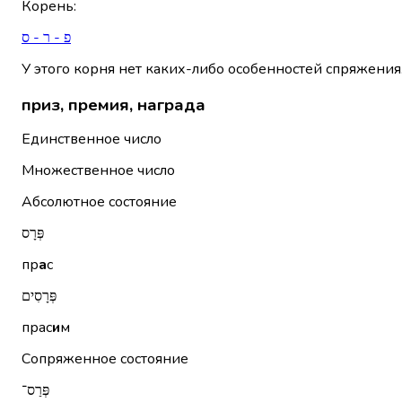
Корень
:
פ - ר - ס
У этого корня нет каких-либо особенностей спряжения
приз, премия, награда
Единственное число
Множественное число
Абсолютное состояние
פְּרָס
пр
а
с
פְּרָסִים
прас
и
м
Сопряженное состояние
פְּרַס־