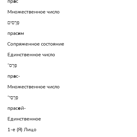
пр
а
с
Множественное число
פְּרָסִים
прас
и
м
Сопряженное состояние
Единственное число
פְּרַס־
пр
а
с-
Множественное число
פְּרָסֵי־
прас
е
й-
Единственное
1-е (Я)
Лицо