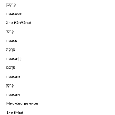
פְּרַסְכֶן
прасх
е
н
3-е (Он/Она)
פְּרָסוֹ
прас
о
פְּרָסָהּ
прас
а
(h)
פְּרָסָם
прас
а
м
פְּרָסָן
прас
а
н
Множественное
1-е (Мы)