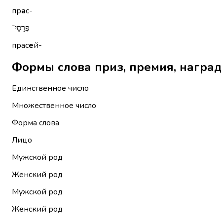
пр
а
с-
פְּרָסֵי־
прас
е
й-
Единственное число
Множественное число
Форма слова
Лицо
Мужской род
Женский род
Мужской род
Женский род