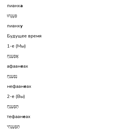
пианх
а
פִּעְנְחוּ
пианх
у
Будущее время
1-е (Мы)
אֲפַעְנֵחַ
афаан
е
ах
נְפַעְנֵחַ
нефаан
е
ах
2-е (Вы)
תְּפַעְנֵחַ
тефаан
е
ах
תְּפַעְנְחִי