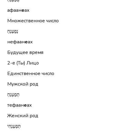
афаан
е
ах
Множественное число
נְפַעְנֵחַ
нефаан
е
ах
Будущее время
2-е (Ты)
Лицо
Единственное число
Мужской род
תְּפַעְנֵחַ
тефаан
е
ах
Женский род
תְּפַעְנְחִי