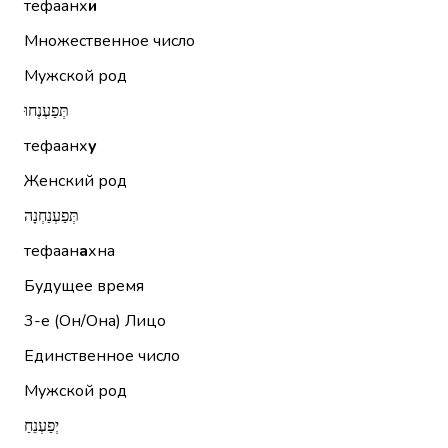
тефаанх
и
Множественное число
Мужской род
תְּפַעְנְחוּ
тефаанх
у
Женский род
תְּפַעְנַחְנָה
тефаан
а
хна
Будущее время
3-е (Он/Она)
Лицо
Единственное число
Мужской род
יְפַעְנֵחַ