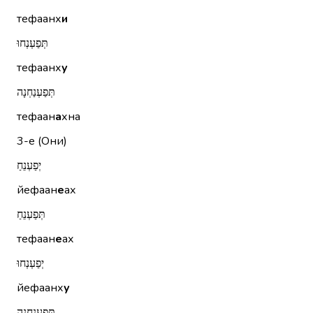
тефаанх
и
תְּפַעְנְחוּ
тефаанх
у
תְּפַעְנַחְנָה
тефаан
а
хна
3-е (Они)
יְפַעְנֵחַ
йефаан
е
ах
תְּפַעְנֵחַ
тефаан
е
ах
יְפַעְנְחוּ
йефаанх
у
תְּפַעְנַחְנָה