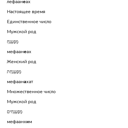
лефаан
е
ах
Настоящее время
Единственное число
Мужской род
מְפַעְנֵחַ
мефаан
е
ах
Женский род
מְפַעְנַחַת
мефаан
а
хат
Множественное число
Мужской род
מְפַעְנְחִים
мефаанх
и
м