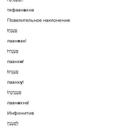
тефаан
а
хна
Повелительное наклонение
פַּעְנֵחַ!‏
паан
е
ах!
פַּעְנְחִי!‏
паанх
и
!
פַּעְנְחוּ!‏
паанх
у
!
פַּעְנַחְנָה!‏
паан
а
хна!
Инфинитив
לְפַעְנֵחַ