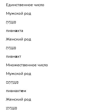
Единственное число
Мужской род
פִּעְנַחְתָּ
пиан
а
хта
Женский род
פִּעְנַחְתְּ
пиан
а
хт
Множественное число
Мужской род
פִּעְנַחְתֶּם
пианахт
е
м
Женский род
פִּעְנַחְתֶּן