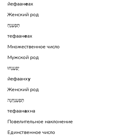
йефаан
е
ах
Женский род
תְּפַעְנֵחַ
тефаан
е
ах
Множественное число
Мужской род
יְפַעְנְחוּ
йефаанх
у
Женский род
תְּפַעְנַחְנָה
тефаан
а
хна
Повелительное наклонение
Единственное число