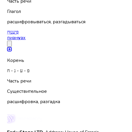
Часть речи
Глагол
расшифровываться, разгадываться
פִּיעְנוּחַ
пиан
у
ах
Корень
פ - ע - נ - ח
Часть речи
Существительное
расшифровка, разгадка