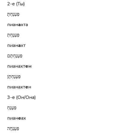
2-е (Ты)
פִּעְנַחְתָּ
пиан
а
хта
פִּעְנַחְתְּ
пиан
а
хт
פִּעְנַחְתֶּם
пианахт
е
м
פִּעְנַחְתֶּן
пианахт
е
н
3-е (Он/Она)
פִּעְנֵחַ
пиан
е
ах
פִּעְנְחָה