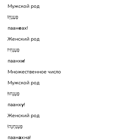
Мужской род
פַּעְנֵחַ!‏
паан
е
ах!
Женский род
פַּעְנְחִי!‏
паанх
и
!
Множественное число
Мужской род
פַּעְנְחוּ!‏
паанх
у
!
Женский род
פַּעְנַחְנָה!‏
паан
а
хна!