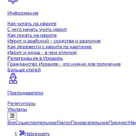
Информация
Как читать на иврите
С чего начать учить иврит
Как писать на иврите
Иврит и арабский – сходства и различия
Как перевести с иврита по картинке
Иврит и идиш - в чем отличие
Репатриация в Израиль
Гражданство Израиля - что нужно для получения
Больше статей
Преподаватели
Репетиторы
Ульпаны
Все
Существительное
Глагол
Прилагательное
Предлог
Ме
Hebrewerry