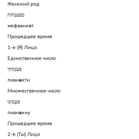
Женский род
מְפַעְנְחוֹת
мефаанх
о
т
Прошедшее время
1-е (Я)
Лицо
Единственное число
פִּעְנַחְתִּי
пиан
а
хти
Множественное число
פִּעְנַחְנוּ
пиан
а
хну
Прошедшее время
2-е (Ты)
Лицо