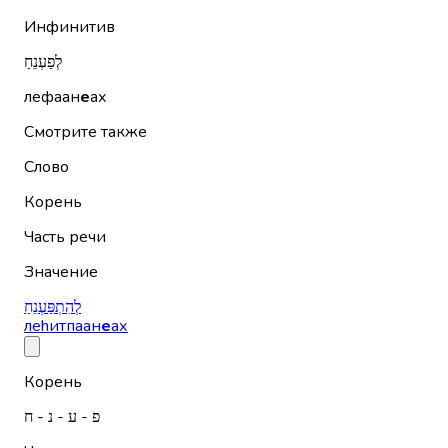
Инфинитив
לְפַעְנֵחַ
лефаан
е
ах
Смотрите также
Слово
Корень
Часть речи
Значение
לְהִתְפַּעְנֵחַ
леhитпаан
е
ах
Корень
פ - ע - נ - ח