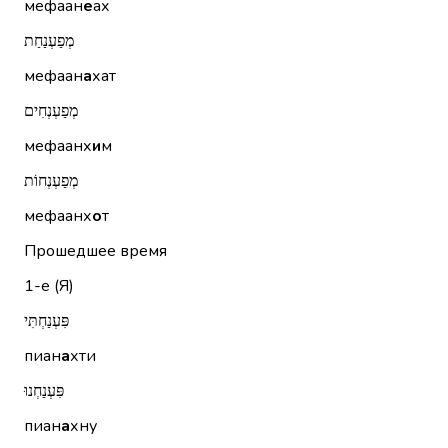
мефаан
е
ах
מְפַעְנַחַת
мефаан
а
хат
מְפַעְנְחִים
мефаанх
и
м
מְפַעְנְחוֹת
мефаанх
о
т
Прошедшее время
1-е (Я)
פִּעְנַחְתִּי
пиан
а
хти
פִּעְנַחְנוּ
пиан
а
хну