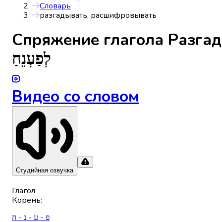
Словарь
разгадывать, расшифровывать
Спряжениe глагола
Разгад
לְפַעְנֵחַ
Видео со словом
Студийная озвучка
Глагол
Корень
:
פ - ע - נ - ח