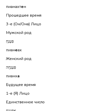
пианахт
е
н
Прошедшее время
3-е (Он/Она)
Лицо
Мужской род
פִּעְנֵחַ
пиан
е
ах
Женский род
פִּעְנְחָה
пианх
а
Будущее время
1-е (Я)
Лицо
Единственное число
אֲפַעְנֵחַ