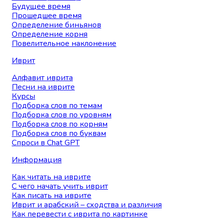
Будущее время
Прошедшее время
Определение биньянов
Определение корня
Повелительное наклонение
Иврит
Алфавит иврита
Песни на иврите
Курсы
Подборка слов по темам
Подборка слов по уровням
Подборка слов по корням
Подборка слов по буквам
Спроси в Chat GPT
Информация
Как читать на иврите
С чего начать учить иврит
Как писать на иврите
Иврит и арабский – сходства и различия
Как перевести с иврита по картинке