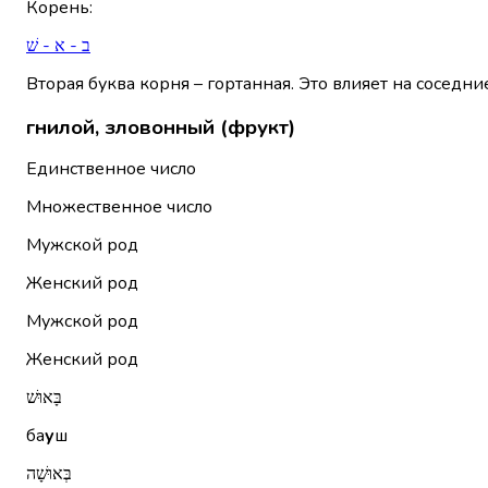
Корень
:
ב - א - שׁ
Вторая буква корня – гортанная. Это влияет на соседни
гнилой, зловонный (фрукт)
Единственное число
Множественное число
Мужской род
Женский род
Мужской род
Женский род
בָּאוּשׁ
ба
у
ш
בְּאוּשָׁה