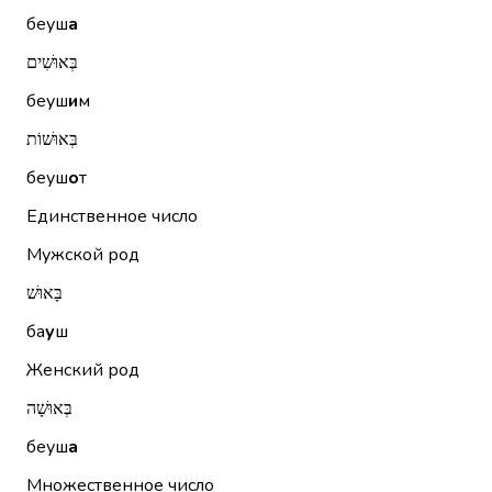
беуш
а
בְּאוּשִׁים
беуш
и
м
בְּאוּשׁוֹת
беуш
о
т
Единственное число
Мужской род
בָּאוּשׁ
ба
у
ш
Женский род
בְּאוּשָׁה
беуш
а
Множественное число