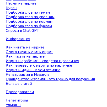
Песни на иврите
Курсы
Подборка слов по темам
Подборка слов по уровням
Подборка слов по корням
Подборка слов по буквам
Спроси в Chat GPT
Информация
Как читать на иврите
С чего начать учить иврит
Как писать на иврите
Иврит и арабский – сходства и различия
Как перевести с иврита по картинке
Иврит и идиш - в чем отличие
Репатриация в Израиль
Гражданство Израиля - что нужно для получения
Больше статей
Преподаватели
Репетиторы
Ульпаны