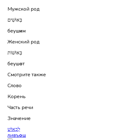
Мужской род
בְּאוּשִׁים
беуш
и
м
Женский род
בְּאוּשׁוֹת
беуш
о
т
Смотрите также
Слово
Корень
Часть речи
Значение
לִבְאוֹשׁ
ливъ
о
ш