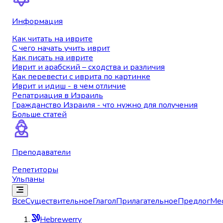
Информация
Как читать на иврите
С чего начать учить иврит
Как писать на иврите
Иврит и арабский – сходства и различия
Как перевести с иврита по картинке
Иврит и идиш - в чем отличие
Репатриация в Израиль
Гражданство Израиля - что нужно для получения
Больше статей
Преподаватели
Репетиторы
Ульпаны
Все
Существительное
Глагол
Прилагательное
Предлог
Ме
Hebrewerry