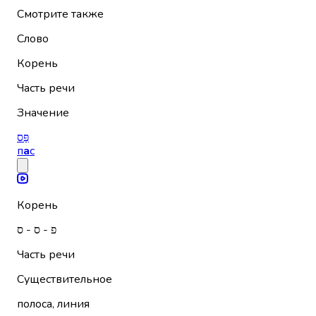
Смотрите также
Слово
Корень
Часть речи
Значение
פַּס
п
а
с
Корень
פ - ס - ס
Часть речи
Существительное
полоса, линия