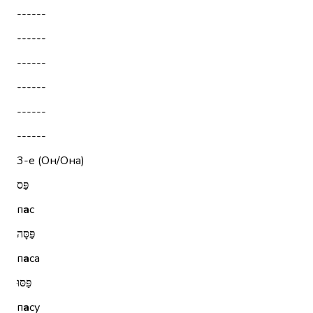
------
------
------
------
------
------
3-е (Он/Она)
פַּס
п
а
с
פַּסָּה
п
а
са
פַּסּוּ
п
а
су