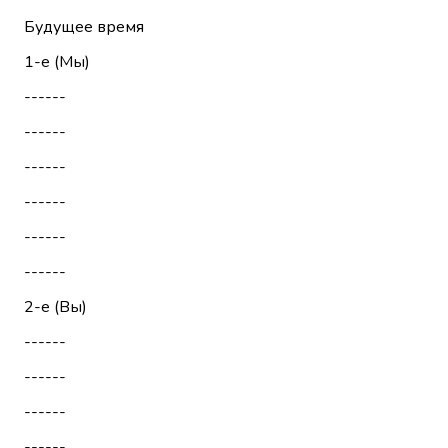
Будущее время
1-е (Мы)
------
------
------
------
------
------
2-е (Вы)
------
------
------
------