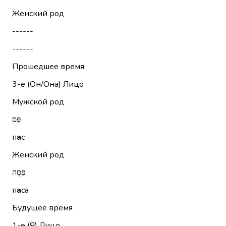
Женский род
------
------
Прошедшее время
3-е (Он/Она)
Лицо
Мужской род
פַּס
п
а
с
Женский род
פַּסָּה
п
а
са
Будущее время
1-е (Я)
Лицо