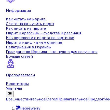
Информация
Как читать на иврите
С чего начать учить иврит
Как писать на иврите
Иврит и арабский – сходства и различия
Как перевести с иврита по картинке
Иврит и идиш - в чем отличие
Репатриация в Израиль
Гражданство Израиля - что нужно для получения
Больше статей
Преподаватели
Репетиторы
Ульпаны
Все
Существительное
Глагол
Прилагательное
Предлог
Ме
Hebrewerry