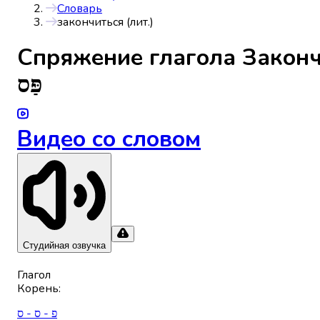
Словарь
закончиться (лит.)
Спряжениe глагола
Законч
פַּס
Видео со словом
Студийная озвучка
Глагол
Корень
:
פ - ס - ס