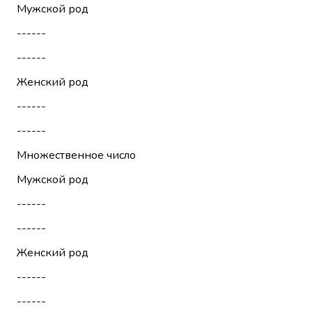
Мужской род
------
------
Женский род
------
------
Множественное число
Мужской род
------
------
Женский род
------
------