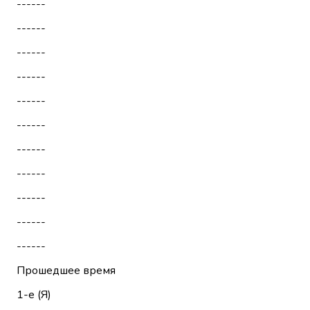
------
------
------
------
------
------
------
------
------
------
------
Прошедшее время
1-е (Я)