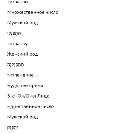
титпанк
и
Множественное число
Мужской род
תִּתְפַּנְּקוּ
титпанк
у
Женский род
תִּתְפַּנֵּקְנָה
титпан
е
кна
Будущее время
3-е (Он/Она)
Лицо
Единственное число
Мужской род
יִתְפַּנֵּק