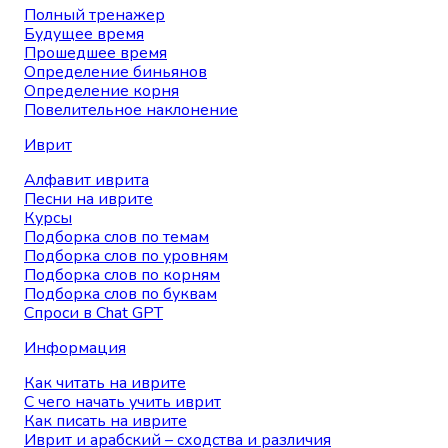
Полный тренажер
Будущее время
Прошедшее время
Определение биньянов
Определение корня
Повелительное наклонение
Иврит
Алфавит иврита
Песни на иврите
Курсы
Подборка слов по темам
Подборка слов по уровням
Подборка слов по корням
Подборка слов по буквам
Спроси в Chat GPT
Информация
Как читать на иврите
С чего начать учить иврит
Как писать на иврите
Иврит и арабский – сходства и различия