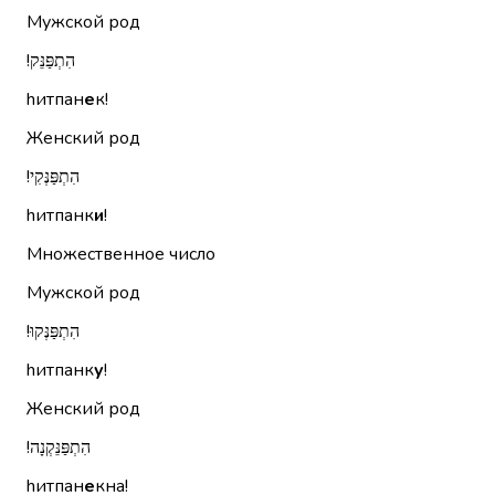
Мужской род
הִתְפַּנֵּק!‏
hитпан
е
к!
Женский род
הִתְפַּנְּקִי!‏
hитпанк
и
!
Множественное число
Мужской род
הִתְפַּנְּקוּ!‏
hитпанк
у
!
Женский род
הִתְפַּנֵּקְנָה!‏
hитпан
е
кна!