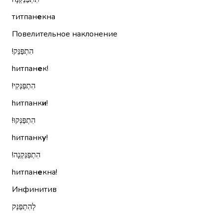
титпан
е
кна
Повелительное наклонение
הִתְפַּנֵּק!‏
hитпан
е
к!
הִתְפַּנְּקִי!‏
hитпанк
и
!
הִתְפַּנְּקוּ!‏
hитпанк
у
!
הִתְפַּנֵּקְנָה!‏
hитпан
е
кна!
Инфинитив
לְהִתְפַּנֵּק