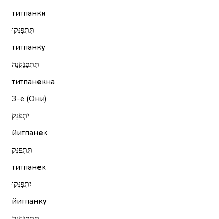
титпанк
и
תִּתְפַּנְּקוּ
титпанк
у
תִּתְפַּנֵּקְנָה
титпан
е
кна
3-е (Они)
יִתְפַּנֵּק
йитпан
е
к
תִּתְפַּנֵּק
титпан
е
к
יִתְפַּנְּקוּ
йитпанк
у
תִּתְפַּנֵּקְנָה