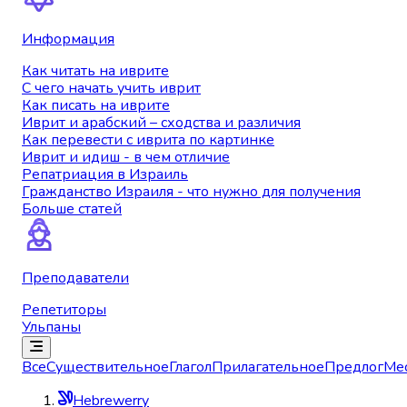
Информация
Как читать на иврите
С чего начать учить иврит
Как писать на иврите
Иврит и арабский – сходства и различия
Как перевести с иврита по картинке
Иврит и идиш - в чем отличие
Репатриация в Израиль
Гражданство Израиля - что нужно для получения
Больше статей
Преподаватели
Репетиторы
Ульпаны
Все
Существительное
Глагол
Прилагательное
Предлог
Ме
Hebrewerry