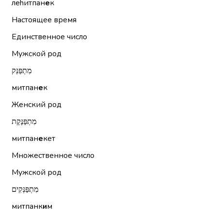
леhитпан
е
к
Настоящее время
Единственное число
Мужской род
מִתְפַּנֵּק
митпан
е
к
Женский род
מִתְפַּנֶּקֶת
митпан
е
кет
Множественное число
Мужской род
מִתְפַּנְּקִים
митпанк
и
м