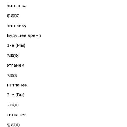
hитпанк
а
הִתְפַּנְּקוּ
hитпанк
у
Будущее время
1-е (Мы)
אֶתְפַּנֵּק
этпан
е
к
נִתְפַּנֵּק
нитпан
е
к
2-е (Вы)
תִּתְפַּנֵּק
титпан
е
к
תִּתְפַּנְּקִי