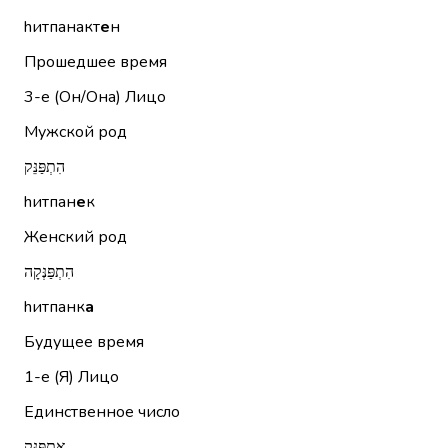
hитпанакт
е
н
Прошедшее время
3-е (Он/Она)
Лицо
Мужской род
הִתְפַּנֵּק
hитпан
е
к
Женский род
הִתְפַּנְּקָה
hитпанк
а
Будущее время
1-е (Я)
Лицо
Единственное число
אֶתְפַּנֵּק