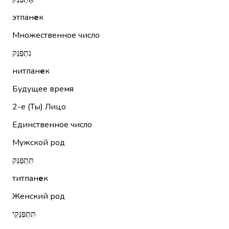
этпан
е
к
Множественное число
נִתְפַּנֵּק
нитпан
е
к
Будущее время
2-е (Ты)
Лицо
Единственное число
Мужской род
תִּתְפַּנֵּק
титпан
е
к
Женский род
תִּתְפַּנְּקִי