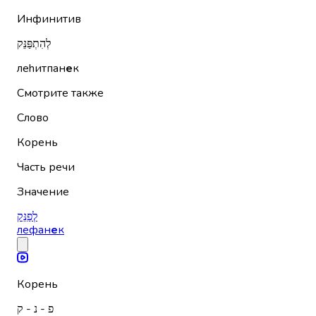
Инфинитив
לְהִתְפַּנֵּק
леhитпан
е
к
Смотрите также
Слово
Корень
Часть речи
Значение
לְפַנֵּק
лефан
е
к
Корень
פ - נ - ק