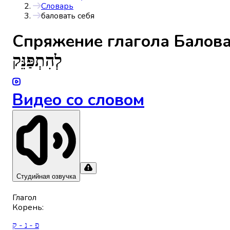
Словарь
баловать себя
Спряжениe глагола
Балова
לְהִתְפַּנֵּק
Видео со словом
Студийная озвучка
Глагол
Корень
:
פ - נ - ק