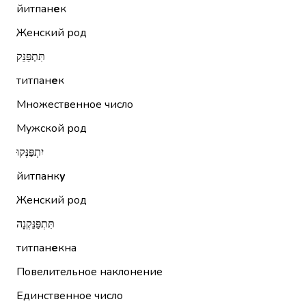
йитпан
е
к
Женский род
תִּתְפַּנֵּק
титпан
е
к
Множественное число
Мужской род
יִתְפַּנְּקוּ
йитпанк
у
Женский род
תִּתְפַּנֵּקְנָה
титпан
е
кна
Повелительное наклонение
Единственное число