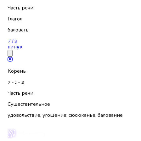
Часть речи
Глагол
баловать
פִּינּוּק
пин
у
к
Корень
פ - נ - ק
Часть речи
Существительное
удовольствие, угощение; сюсюканье, балование