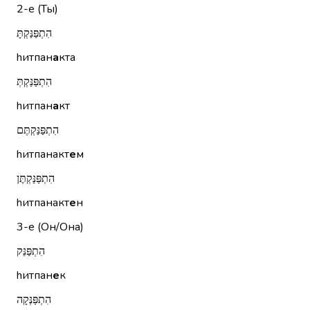
2-е (Ты)
הִתְפַּנַּקְתָּ
hитпан
а
кта
הִתְפַּנַּקְתְּ
hитпан
а
кт
הִתְפַּנַּקְתֶּם
hитпанакт
е
м
הִתְפַּנַּקְתֶּן
hитпанакт
е
н
3-е (Он/Она)
הִתְפַּנֵּק
hитпан
е
к
הִתְפַּנְּקָה