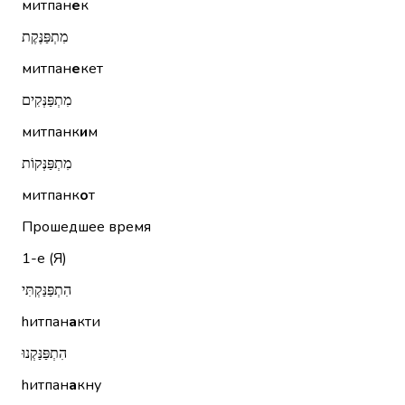
митпан
е
к
מִתְפַּנֶּקֶת
митпан
е
кет
מִתְפַּנְּקִים
митпанк
и
м
מִתְפַּנְּקוֹת
митпанк
о
т
Прошедшее время
1-е (Я)
הִתְפַּנַּקְתִּי
hитпан
а
кти
הִתְפַּנַּקְנוּ
hитпан
а
кну