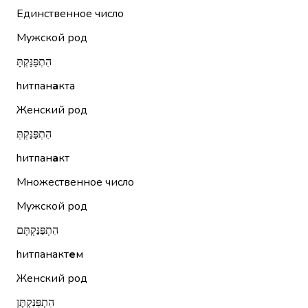
Единственное число
Мужской род
הִתְפַּנַּקְתָּ
hитпан
а
кта
Женский род
הִתְפַּנַּקְתְּ
hитпан
а
кт
Множественное число
Мужской род
הִתְפַּנַּקְתֶּם
hитпанакт
е
м
Женский род
הִתְפַּנַּקְתֶּן