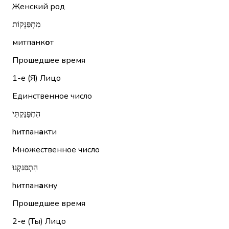
Женский род
מִתְפַּנְּקוֹת
митпанк
о
т
Прошедшее время
1-е (Я)
Лицо
Единственное число
הִתְפַּנַּקְתִּי
hитпан
а
кти
Множественное число
הִתְפַּנַּקְנוּ
hитпан
а
кну
Прошедшее время
2-е (Ты)
Лицо