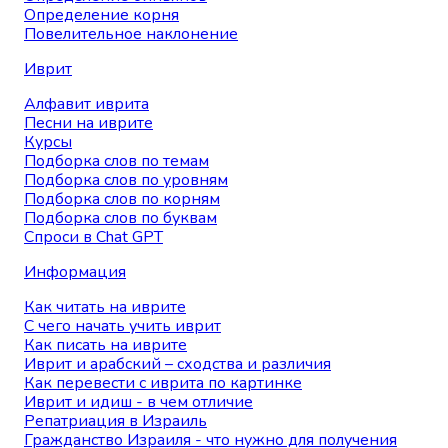
Определение корня
Повелительное наклонение
Иврит
Алфавит иврита
Песни на иврите
Курсы
Подборка слов по темам
Подборка слов по уровням
Подборка слов по корням
Подборка слов по буквам
Спроси в Chat GPT
Информация
Как читать на иврите
С чего начать учить иврит
Как писать на иврите
Иврит и арабский – сходства и различия
Как перевести с иврита по картинке
Иврит и идиш - в чем отличие
Репатриация в Израиль
Гражданство Израиля - что нужно для получения