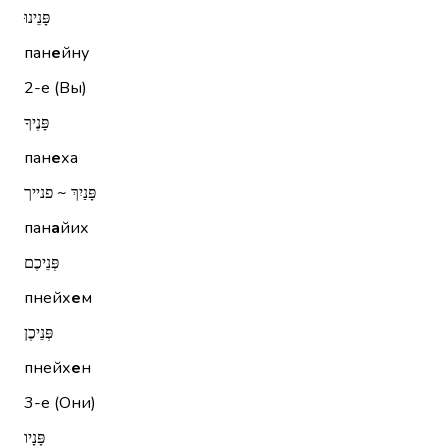
פָּנֵינוּ
пан
е
йну
2-е (Вы)
פָּנֶיךָ
пан
е
ха
פָּנַיִךְ ~ פנייך
пан
а
йих
פְּנֵיכֶם
пнейх
е
м
פְּנֵיכֶן
пнейх
е
н
3-е (Они)
פָּנָיו