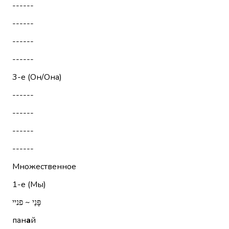
------
------
------
------
3-е (Он/Она)
------
------
------
------
Множественное
1-е (Мы)
פָּנַי ~ פניי
пан
а
й