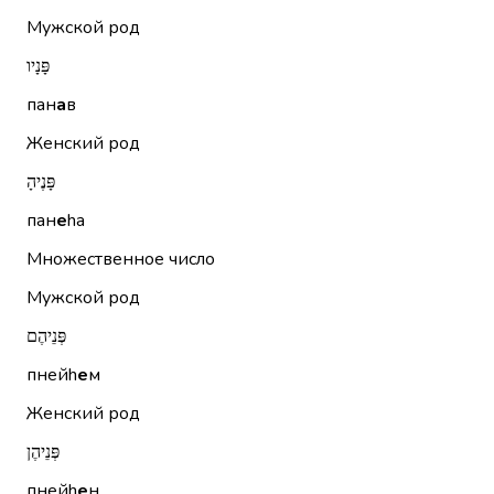
Мужской род
פָּנָיו
пан
а
в
Женский род
פָּנֶיהָ
пан
е
hа
Множественное число
Мужской род
פְּנֵיהֶם
пнейh
е
м
Женский род
פְּנֵיהֶן
пнейh
е
н