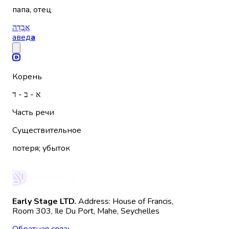
папа, отец
אֲבֵדָה
авед
а
Корень
א - ב - ד
Часть речи
Существительное
потеря; убыток
Early Stage LTD.
Address: House of Francis,
Room 303, Ile Du Port, Mahe, Seychelles