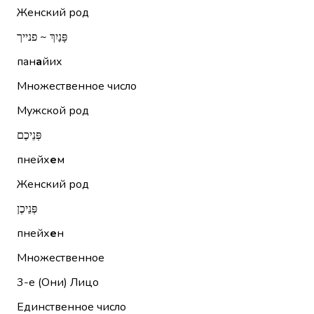
Женский род
פָּנַיִךְ ~ פנייך
пан
а
йих
Множественное число
Мужской род
פְּנֵיכֶם
пнейх
е
м
Женский род
פְּנֵיכֶן
пнейх
е
н
Множественное
3-е (Они)
Лицо
Единственное число