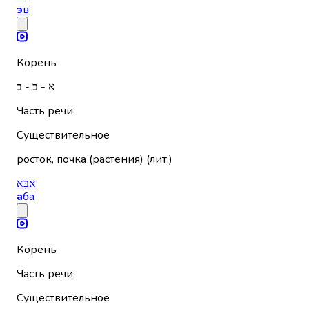
э
в
Корень
א - ב - ב
Часть речи
Существительное
росток, почка (растения) (лит.)
אַבָּא
а
ба
Корень
Часть речи
Существительное