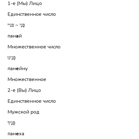
1-е (Мы)
Лицо
Единственное число
פָּנַי ~ פניי
пан
а
й
Множественное число
פָּנֵינוּ
пан
е
йну
Множественное
2-е (Вы)
Лицо
Единственное число
Мужской род
פָּנֶיךָ
пан
е
ха