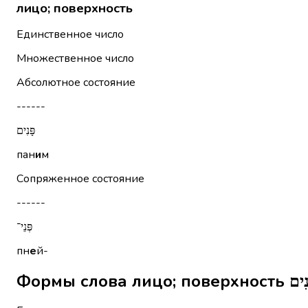
лицо; поверхность
Единственное число
Множественное число
Абсолютное состояние
------
פָּנִים
пан
и
м
Сопряженное состояние
------
פְּנֵי־
пн
е
й-