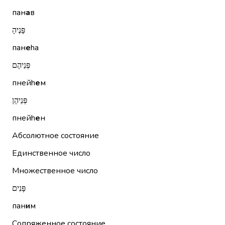
пан
а
в
פָּנֶיהָ
пан
е
hа
פְּנֵיהֶם
пнейh
е
м
פְּנֵיהֶן
пнейh
е
н
Абсолютное состояние
Единственное число
Множественное число
פָּנִים
пан
и
м
Сопряженное состояние