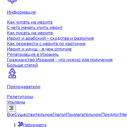
Информация
Как читать на иврите
С чего начать учить иврит
Как писать на иврите
Иврит и арабский – сходства и различия
Как перевести с иврита по картинке
Иврит и идиш - в чем отличие
Репатриация в Израиль
Гражданство Израиля - что нужно для получения
Больше статей
Преподаватели
Репетиторы
Ульпаны
Все
Существительное
Глагол
Прилагательное
Предлог
Ме
Hebrewerry