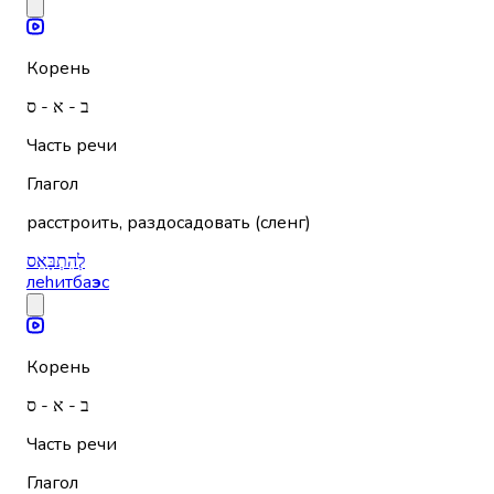
Корень
ב - א - ס
Часть речи
Глагол
расстроить, раздосадовать (сленг)
לְהִתְבָּאֵס
леhитба
э
с
Корень
ב - א - ס
Часть речи
Глагол