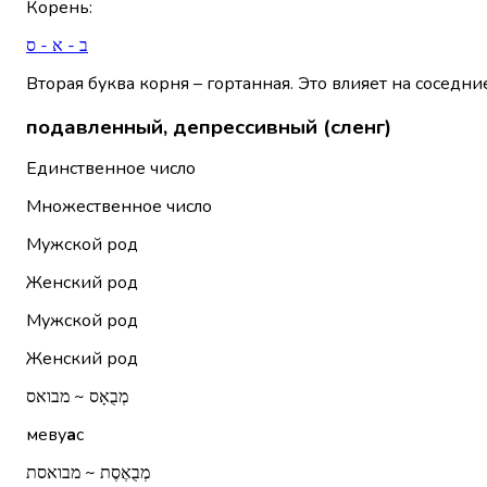
Корень
:
ב - א - ס
Вторая буква корня – гортанная. Это влияет на соседни
подавленный, депрессивный (сленг)
Единственное число
Множественное число
Мужской род
Женский род
Мужской род
Женский род
מְבֻאָס ~ מבואס
меву
а
с
מְבֻאֶסֶת ~ מבואסת