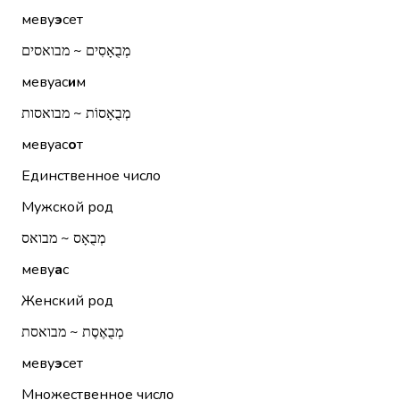
меву
э
сет
מְבֻאָסִים ~ מבואסים
мевуас
и
м
מְבֻאָסוֹת ~ מבואסות
мевуас
о
т
Единственное число
Мужской род
מְבֻאָס ~ מבואס
меву
а
с
Женский род
מְבֻאֶסֶת ~ מבואסת
меву
э
сет
Множественное число