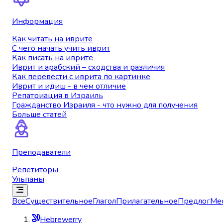
Информация
Как читать на иврите
С чего начать учить иврит
Как писать на иврите
Иврит и арабский – сходства и различия
Как перевести с иврита по картинке
Иврит и идиш - в чем отличие
Репатриация в Израиль
Гражданство Израиля - что нужно для получения
Больше статей
Преподаватели
Репетиторы
Ульпаны
Все
Существительное
Глагол
Прилагательное
Предлог
Ме
Hebrewerry