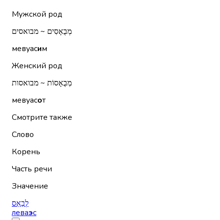
Мужской род
מְבֻאָסִים ~ מבואסים
мевуас
и
м
Женский род
מְבֻאָסוֹת ~ מבואסות
мевуас
о
т
Смотрите также
Слово
Корень
Часть речи
Значение
לְבַאֵס
лева
э
с