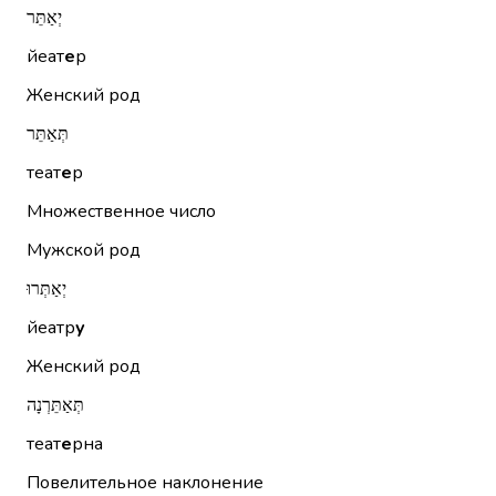
יְאַתֵּר
йеат
е
р
Женский род
תְּאַתֵּר
теат
е
р
Множественное число
Мужской род
יְאַתְּרוּ
йеатр
у
Женский род
תְּאַתֵּרְנָה
теат
е
рна
Повелительное наклонение