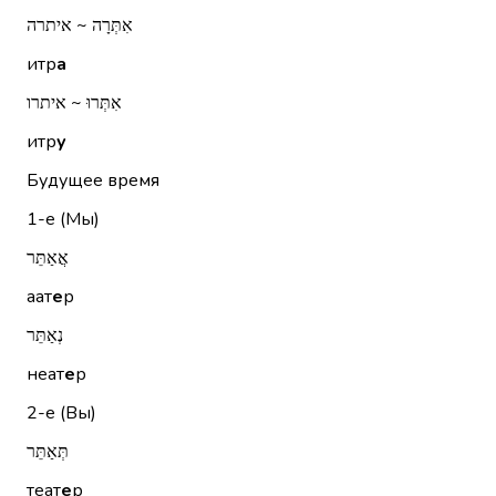
אִתְּרָה ~ איתרה
итр
а
אִתְּרוּ ~ איתרו
итр
у
Будущее время
1-е (Мы)
אֲאַתֵּר
аат
е
р
נְאַתֵּר
неат
е
р
2-е (Вы)
תְּאַתֵּר
теат
е
р