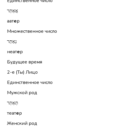
Единственное число
אֲאַתֵּר
аат
е
р
Множественное число
נְאַתֵּר
неат
е
р
Будущее время
2-е (Ты)
Лицо
Единственное число
Мужской род
תְּאַתֵּר
теат
е
р
Женский род