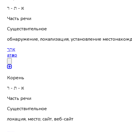
א - ת - ר
Часть речи
Существительное
обнаружение, локализация, установление местонахож
אֲתָר
ат
а
р
Корень
א - ת - ר
Часть речи
Существительное
локация, место; сайт, веб-сайт