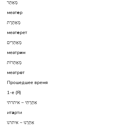
מְאַתֵּר
меат
е
р
מְאַתֶּרֶת
меат
е
рет
מְאַתְּרִים
меатр
и
м
מְאַתְּרוֹת
меатр
о
т
Прошедшее время
1-е (Я)
אִתַּרְתִּי ~ איתרתי
ит
а
рти
אִתַּרְנוּ ~ איתרנו