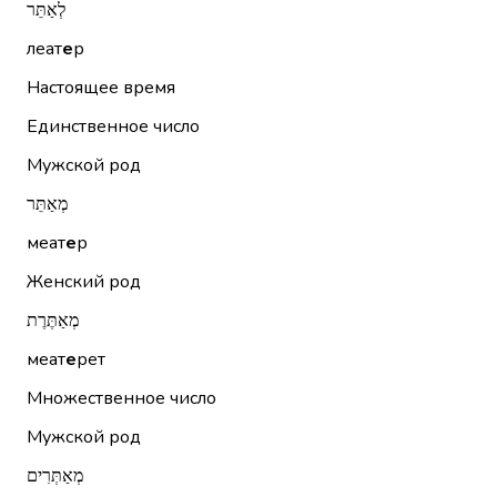
לְאַתֵּר
леат
е
р
Настоящее время
Единственное число
Мужской род
מְאַתֵּר
меат
е
р
Женский род
מְאַתֶּרֶת
меат
е
рет
Множественное число
Мужской род
מְאַתְּרִים