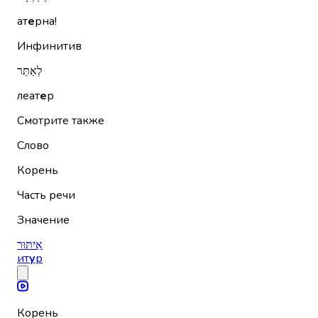
ат
е
рна!
Инфинитив
לְאַתֵּר
леат
е
р
Смотрите также
Слово
Корень
Часть речи
Значение
אִיתּוּר
ит
у
р
Корень