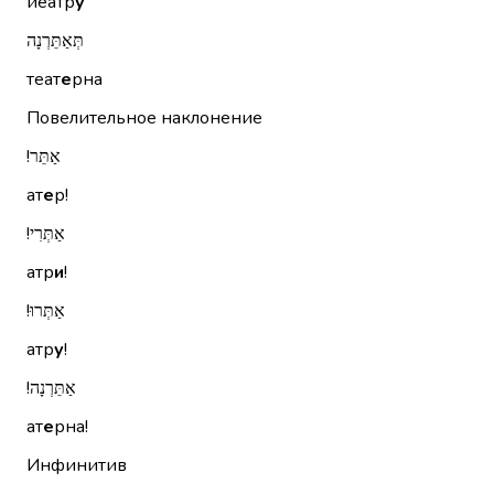
йеатр
у
תְּאַתֵּרְנָה
теат
е
рна
Повелительное наклонение
אַתֵּר!‏
ат
е
р!
אַתְּרִי!‏
атр
и
!
אַתְּרוּ!‏
атр
у
!
אַתֵּרְנָה!‏
ат
е
рна!
Инфинитив