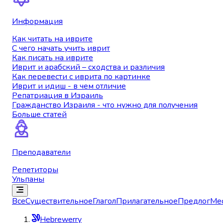
Информация
Как читать на иврите
С чего начать учить иврит
Как писать на иврите
Иврит и арабский – сходства и различия
Как перевести с иврита по картинке
Иврит и идиш - в чем отличие
Репатриация в Израиль
Гражданство Израиля - что нужно для получения
Больше статей
Преподаватели
Репетиторы
Ульпаны
Все
Существительное
Глагол
Прилагательное
Предлог
Ме
Hebrewerry