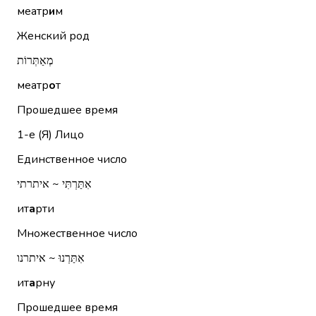
меатр
и
м
Женский род
מְאַתְּרוֹת
меатр
о
т
Прошедшее время
1-е (Я)
Лицо
Единственное число
אִתַּרְתִּי ~ איתרתי
ит
а
рти
Множественное число
אִתַּרְנוּ ~ איתרנו
ит
а
рну
Прошедшее время