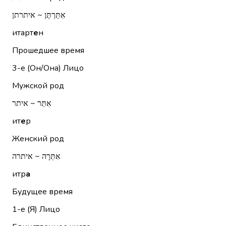
אִתַּרְתֶּן ~ איתרתן
итарт
е
н
Прошедшее время
3-е (Он/Она)
Лицо
Мужской род
אִתֵּר ~ איתר
ит
е
р
Женский род
אִתְּרָה ~ איתרה
итр
а
Будущее время
1-е (Я)
Лицо