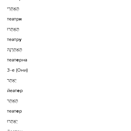
תְּאַתְּרִי
театр
и
תְּאַתְּרוּ
театр
у
תְּאַתֵּרְנָה
теат
е
рна
3-е (Они)
יְאַתֵּר
йеат
е
р
תְּאַתֵּר
теат
е
р
יְאַתְּרוּ