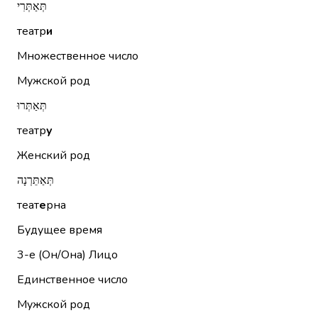
תְּאַתְּרִי
театр
и
Множественное число
Мужской род
תְּאַתְּרוּ
театр
у
Женский род
תְּאַתֵּרְנָה
теат
е
рна
Будущее время
3-е (Он/Она)
Лицо
Единственное число
Мужской род