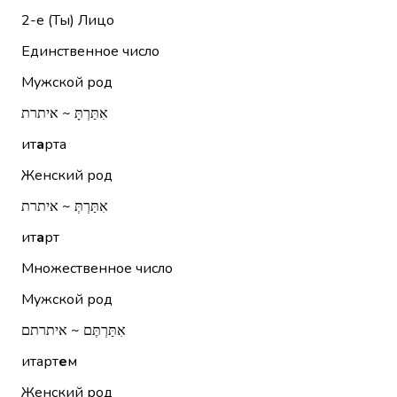
2-е (Ты)
Лицо
Единственное число
Мужской род
אִתַּרְתָּ ~ איתרת
ит
а
рта
Женский род
אִתַּרְתְּ ~ איתרת
ит
а
рт
Множественное число
Мужской род
אִתַּרְתֶּם ~ איתרתם
итарт
е
м
Женский род