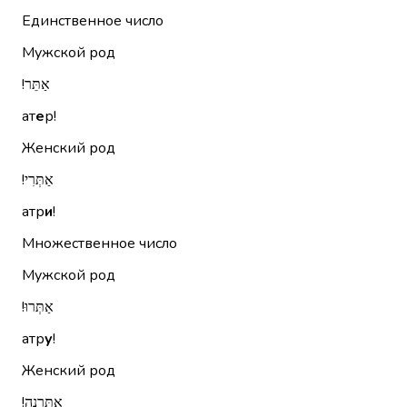
Единственное число
Мужской род
אַתֵּר!‏
ат
е
р!
Женский род
אַתְּרִי!‏
атр
и
!
Множественное число
Мужской род
אַתְּרוּ!‏
атр
у
!
Женский род
אַתֵּרְנָה!‏