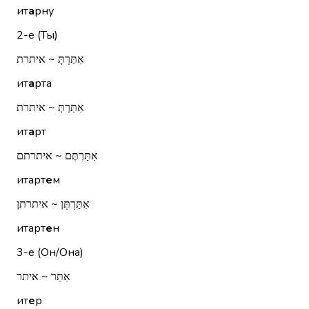
ит
а
рну
2-е (Ты)
אִתַּרְתָּ ~ איתרת
ит
а
рта
אִתַּרְתְּ ~ איתרת
ит
а
рт
אִתַּרְתֶּם ~ איתרתם
итарт
е
м
אִתַּרְתֶּן ~ איתרתן
итарт
е
н
3-е (Он/Она)
אִתֵּר ~ איתר
ит
е
р