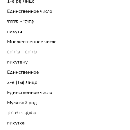
1-е (Я)
Лицо
Единственное число
פִּחוּתִי ~ פיחותי
пихут
и
Множественное число
פִּחוּתֵנוּ ~ פיחותנו
пихут
е
ну
Единственное
2-е (Ты)
Лицо
Единственное число
Мужской род
פִּחוּתְךָ ~ פיחותך
пихутх
а