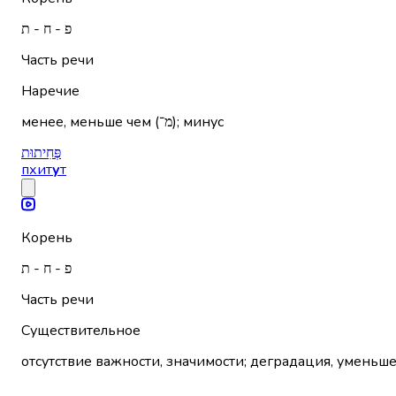
פ - ח - ת
Часть речи
Наречие
менее, меньше чем (מ־); минус
פְּחִיתוּת
пхит
у
т
Корень
פ - ח - ת
Часть речи
Существительное
отсутствие важности, значимости; деградация, уменьш