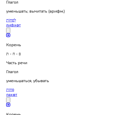
Глагол
уменьшать; вычитать (арифм.)
לִפְחוֹת
лифх
о
т
Корень
פ - ח - ת
Часть речи
Глагол
уменьшаться, убывать
פָּחוֹת
пах
о
т
Корень