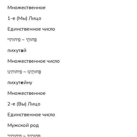
Множественное
1-е (Мы)
Лицо
Единственное число
פִּחוּתַי ~ פיחותיי
пихут
а
й
Множественное число
פִּחוּתֵינוּ ~ פיחותינו
пихут
е
йну
Множественное
2-е (Вы)
Лицо
Единственное число
Мужской род
פִּחוּתֶיךָ ~ פיחותיך