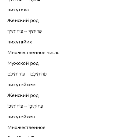
пихут
е
ха
Женский род
פִּחוּתַיִךְ ~ פיחותייך
пихут
а
йих
Множественное число
Мужской род
פִּחוּתֵיכֶם ~ פיחותיכם
пихутейх
е
м
Женский род
פִּחוּתֵיכֶן ~ פיחותיכן
пихутейх
е
н
Множественное