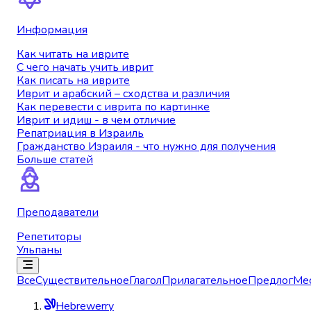
Информация
Как читать на иврите
С чего начать учить иврит
Как писать на иврите
Иврит и арабский – сходства и различия
Как перевести с иврита по картинке
Иврит и идиш - в чем отличие
Репатриация в Израиль
Гражданство Израиля - что нужно для получения
Больше статей
Преподаватели
Репетиторы
Ульпаны
Все
Существительное
Глагол
Прилагательное
Предлог
Ме
Hebrewerry