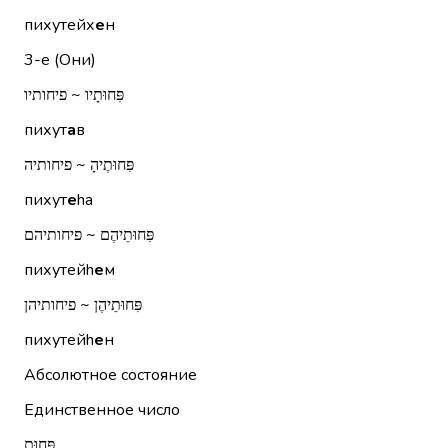
пихутейх
е
н
3-е (Они)
פִּחוּתָיו ~ פיחותיו
пихут
а
в
פִּחוּתֶיהָ ~ פיחותיה
пихут
е
hа
פִּחוּתֵיהֶם ~ פיחותיהם
пихутейh
е
м
פִּחוּתֵיהֶן ~ פיחותיהן
пихутейh
е
н
Абсолютное состояние
Единственное число
פִּחוּת