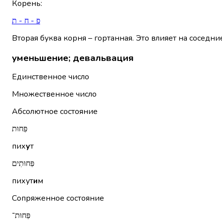
Корень
:
פ - ח - ת
Вторая буква корня – гортанная. Это влияет на соседни
уменьшение; девальвация
Единственное число
Множественное число
Абсолютное состояние
פִּחוּת
пих
у
т
פִּחוּתִים
пихут
и
м
Сопряженное состояние
פִּחוּת־