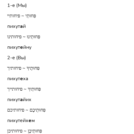
1-е (Мы)
פִּחוּתַי ~ פיחותיי
пихут
а
й
פִּחוּתֵינוּ ~ פיחותינו
пихут
е
йну
2-е (Вы)
פִּחוּתֶיךָ ~ פיחותיך
пихут
е
ха
פִּחוּתַיִךְ ~ פיחותייך
пихут
а
йих
פִּחוּתֵיכֶם ~ פיחותיכם
пихутейх
е
м
פִּחוּתֵיכֶן ~ פיחותיכן