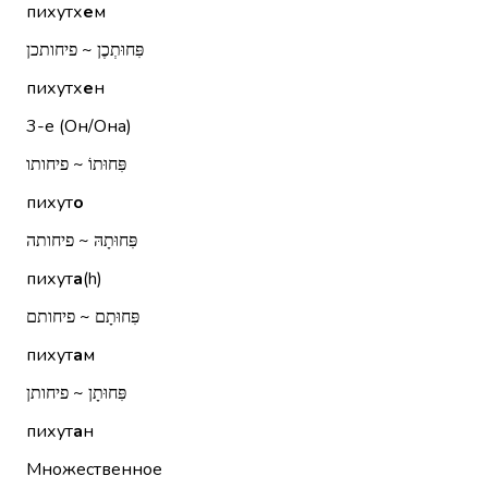
пихутх
е
м
פִּחוּתְכֶן ~ פיחותכן
пихутх
е
н
3-е (Он/Она)
פִּחוּתוֹ ~ פיחותו
пихут
о
פִּחוּתָהּ ~ פיחותה
пихут
а
(h)
פִּחוּתָם ~ פיחותם
пихут
а
м
פִּחוּתָן ~ פיחותן
пихут
а
н
Множественное