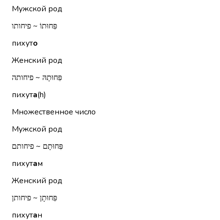
Мужской род
פִּחוּתוֹ ~ פיחותו
пихут
о
Женский род
פִּחוּתָהּ ~ פיחותה
пихут
а
(h)
Множественное число
Мужской род
פִּחוּתָם ~ פיחותם
пихут
а
м
Женский род
פִּחוּתָן ~ פיחותן
пихут
а
н