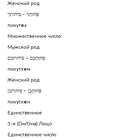
Женский род
פִּחוּתֵךְ ~ פיחותך
пихут
е
х
Множественное число
Мужской род
פִּחוּתְכֶם ~ פיחותכם
пихутх
е
м
Женский род
פִּחוּתְכֶן ~ פיחותכן
пихутх
е
н
Единственное
3-е (Он/Она)
Лицо
Единственное число