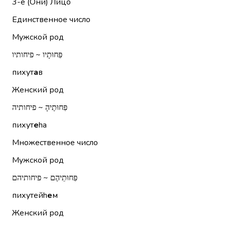
3-е (Они)
Лицо
Единственное число
Мужской род
פִּחוּתָיו ~ פיחותיו
пихут
а
в
Женский род
פִּחוּתֶיהָ ~ פיחותיה
пихут
е
hа
Множественное число
Мужской род
פִּחוּתֵיהֶם ~ פיחותיהם
пихутейh
е
м
Женский род