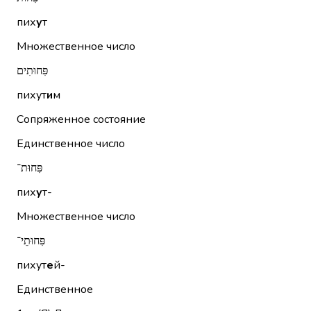
пих
у
т
Множественное число
פִּחוּתִים
пихут
и
м
Сопряженное состояние
Единственное число
פִּחוּת־
пих
у
т-
Множественное число
פִּחוּתֵי־
пихут
е
й-
Единственное