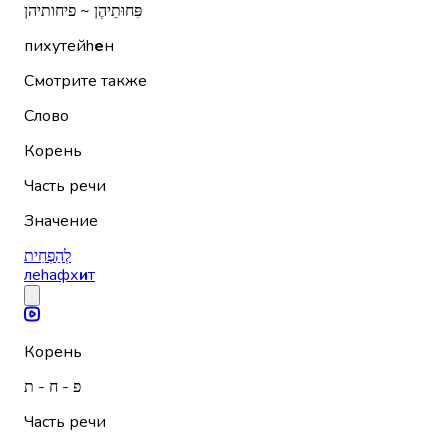
פִּחוּתֵיהֶן ~ פיחותיהן
пихутейh
е
н
Смотрите также
Слово
Корень
Часть речи
Значение
לְהַפְחִית
леhафх
и
т
Корень
פ - ח - ת
Часть речи