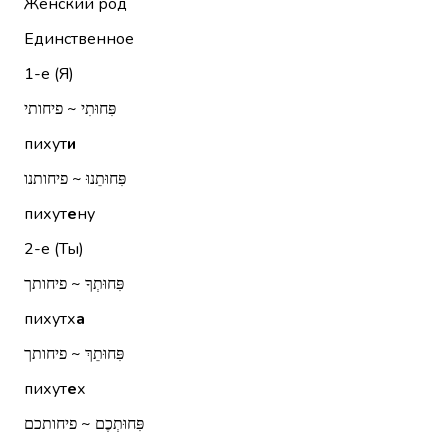
Женский род
Единственное
1-е (Я)
פִּחוּתִי ~ פיחותי
пихут
и
פִּחוּתֵנוּ ~ פיחותנו
пихут
е
ну
2-е (Ты)
פִּחוּתְךָ ~ פיחותך
пихутх
а
פִּחוּתֵךְ ~ פיחותך
пихут
е
х
פִּחוּתְכֶם ~ פיחותכם