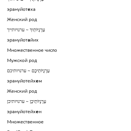
эрануйот
е
ха
Женский род
עֵרָנֻיּוֹתַיִךְ ~ ערנויותייך
эрануйот
а
йих
Множественное число
Мужской род
עֵרָנֻיּוֹתֵיכֶם ~ ערנויותיכם
эрануйотейх
е
м
Женский род
עֵרָנֻיּוֹתֵיכֶן ~ ערנויותיכן
эрануйотейх
е
н
Множественное