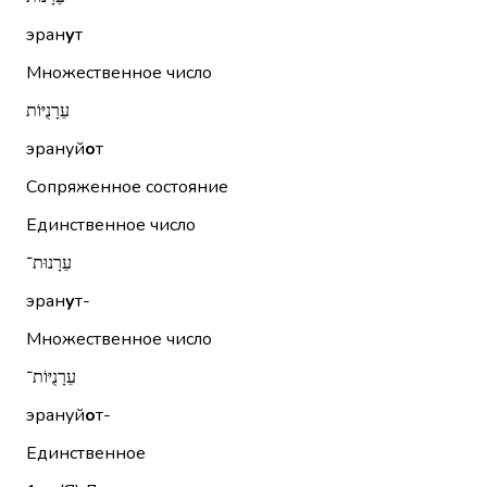
эран
у
т
Множественное число
עֵרָנֻיּוֹת
эрануй
о
т
Сопряженное состояние
Единственное число
עֵרָנוּת־
эран
у
т-
Множественное число
עֵרָנֻיּוֹת־
эрануй
о
т-
Единственное