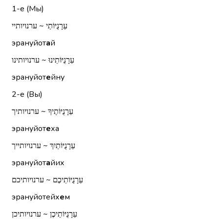
1-е (Мы)
עֵרָנֻיּוֹתַי ~ ערנויותיי
эрануйот
а
й
עֵרָנֻיּוֹתֵינוּ ~ ערנויותינו
эрануйот
е
йну
2-е (Вы)
עֵרָנֻיּוֹתֶיךָ ~ ערנויותיך
эрануйот
е
ха
עֵרָנֻיּוֹתַיִךְ ~ ערנויותייך
эрануйот
а
йих
עֵרָנֻיּוֹתֵיכֶם ~ ערנויותיכם
эрануйотейх
е
м
עֵרָנֻיּוֹתֵיכֶן ~ ערנויותיכן