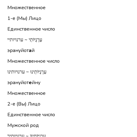
Множественное
1-е (Мы)
Лицо
Единственное число
עֵרָנֻיּוֹתַי ~ ערנויותיי
эрануйот
а
й
Множественное число
עֵרָנֻיּוֹתֵינוּ ~ ערנויותינו
эрануйот
е
йну
Множественное
2-е (Вы)
Лицо
Единственное число
Мужской род
עֵרָנֻיּוֹתֶיךָ ~ ערנויותיך