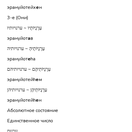
эрануйотейх
е
н
3-е (Они)
עֵרָנֻיּוֹתָיו ~ ערנויותיו
эрануйот
а
в
עֵרָנֻיּוֹתֶיהָ ~ ערנויותיה
эрануйот
е
hа
עֵרָנֻיּוֹתֵיהֶם ~ ערנויותיהם
эрануйотейh
е
м
עֵרָנֻיּוֹתֵיהֶן ~ ערנויותיהן
эрануйотейh
е
н
Абсолютное состояние
Единственное число
עֵרָנוּת