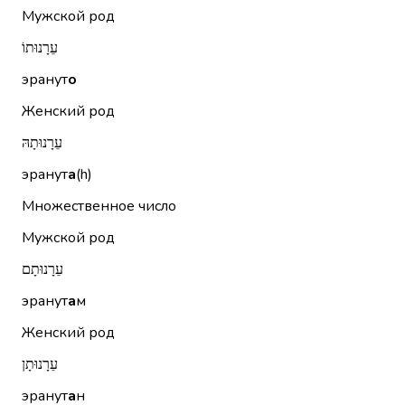
Мужской род
עֵרָנוּתוֹ
эранут
о
Женский род
עֵרָנוּתָהּ
эранут
а
(h)
Множественное число
Мужской род
עֵרָנוּתָם
эранут
а
м
Женский род
עֵרָנוּתָן
эранут
а
н