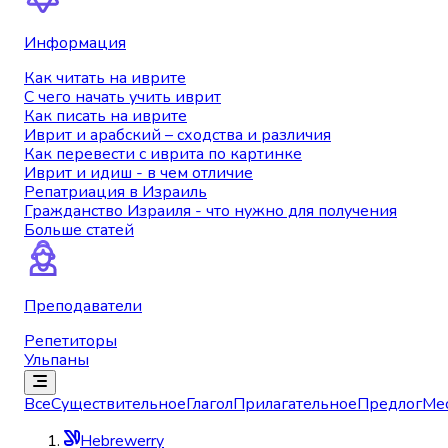
Информация
Как читать на иврите
С чего начать учить иврит
Как писать на иврите
Иврит и арабский – сходства и различия
Как перевести с иврита по картинке
Иврит и идиш - в чем отличие
Репатриация в Израиль
Гражданство Израиля - что нужно для получения
Больше статей
Преподаватели
Репетиторы
Ульпаны
Все
Существительное
Глагол
Прилагательное
Предлог
Ме
Hebrewerry