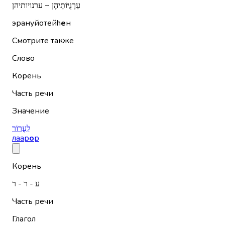
עֵרָנֻיּוֹתֵיהֶן ~ ערנויותיהן
эрануйотейh
е
н
Смотрите также
Слово
Корень
Часть речи
Значение
לַעֲרוֹר
лаар
о
р
Корень
ע - ר - ר
Часть речи
Глагол