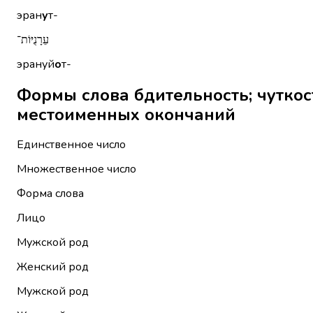
эран
у
т-
עֵרָנֻיּוֹת־
эрануй
о
т-
Формы слова бдительность; чуткость, вним
местоименных окончаний
Единственное число
Множественное число
Форма слова
Лицо
Мужской род
Женский род
Мужской род