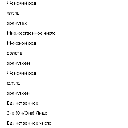
Женский род
עֵרָנוּתֵךְ
эранут
е
х
Множественное число
Мужской род
עֵרָנוּתְכֶם
эранутх
е
м
Женский род
עֵרָנוּתְכֶן
эранутх
е
н
Единственное
3-е (Он/Она)
Лицо
Единственное число