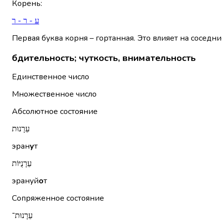
Корень
:
ע - ר - ר
Первая буква корня – гортанная. Это влияет на соседни
бдительность; чуткость, внимательность
Единственное число
Множественное число
Абсолютное состояние
עֵרָנוּת
эран
у
т
עֵרָנֻיּוֹת
эрануй
о
т
Сопряженное состояние
עֵרָנוּת־