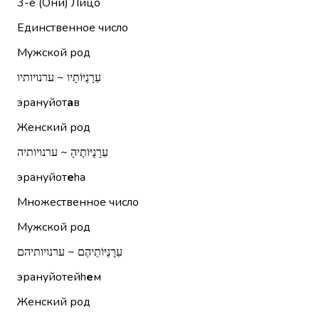
3-е (Они)
Лицо
Единственное число
Мужской род
עֵרָנֻיּוֹתָיו ~ ערנויותיו
эрануйот
а
в
Женский род
עֵרָנֻיּוֹתֶיהָ ~ ערנויותיה
эрануйот
е
hа
Множественное число
Мужской род
עֵרָנֻיּוֹתֵיהֶם ~ ערנויותיהם
эрануйотейh
е
м
Женский род