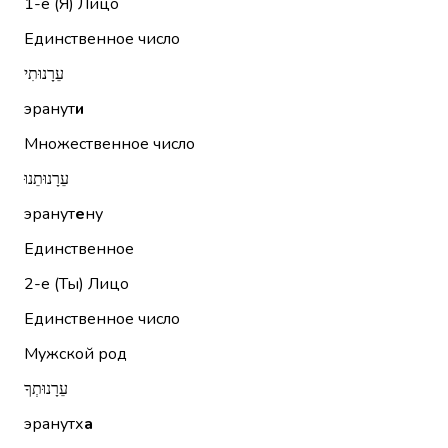
1-е (Я)
Лицо
Единственное число
עֵרָנוּתִי
эранут
и
Множественное число
עֵרָנוּתֵנוּ
эранут
е
ну
Единственное
2-е (Ты)
Лицо
Единственное число
Мужской род
עֵרָנוּתְךָ
эранутх
а