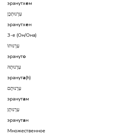
эранутх
е
м
עֵרָנוּתְכֶן
эранутх
е
н
3-е (Он/Она)
עֵרָנוּתוֹ
эранут
о
עֵרָנוּתָהּ
эранут
а
(h)
עֵרָנוּתָם
эранут
а
м
עֵרָנוּתָן
эранут
а
н
Множественное