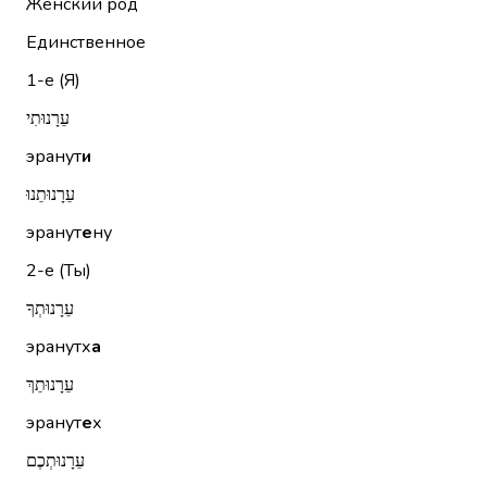
Женский род
Единственное
1-е (Я)
עֵרָנוּתִי
эранут
и
עֵרָנוּתֵנוּ
эранут
е
ну
2-е (Ты)
עֵרָנוּתְךָ
эранутх
а
עֵרָנוּתֵךְ
эранут
е
х
עֵרָנוּתְכֶם