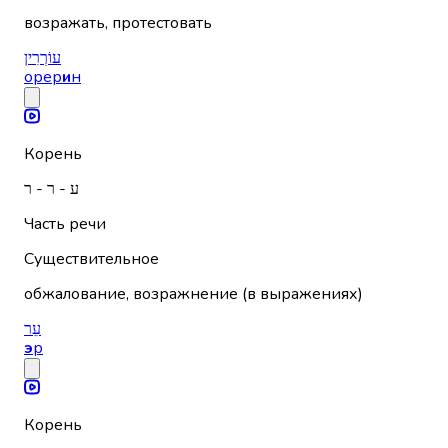
возражать, протестовать
עוֹרְרִין
орер
и
н
Корень
ע - ר - ר
Часть речи
Существительное
обжалование, возражнение (в выражениях)
עֵר
э
р
Корень