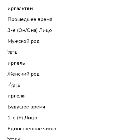
ирпальт
е
н
Прошедшее время
3-е (Он/Она)
Лицо
Мужской род
עִרְפֵּל
ирп
е
ль
Женский род
עִרְפְּלָה
ирпел
а
Будущее время
1-е (Я)
Лицо
Единственное число
אֲעַרְפֵּל