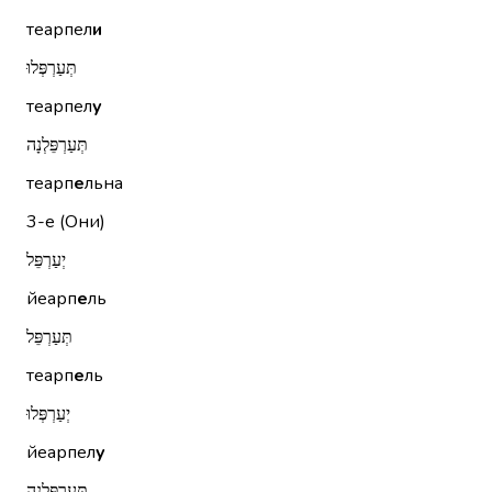
теарпел
и
תְּעַרְפְּלוּ
теарпел
у
תְּעַרְפֵּלְנָה
теарп
е
льна
3-е (Они)
יְעַרְפֵּל
йеарп
е
ль
תְּעַרְפֵּל
теарп
е
ль
יְעַרְפְּלוּ
йеарпел
у
תְּעַרְפֵּלְנָה