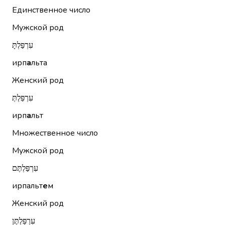
Единственное число
Мужской род
עִרְפַּלְתָּ
ирп
а
льта
Женский род
עִרְפַּלְתְּ
ирп
а
льт
Множественное число
Мужской род
עִרְפַּלְתֶּם
ирпальт
е
м
Женский род
עִרְפַּלְתֶּן