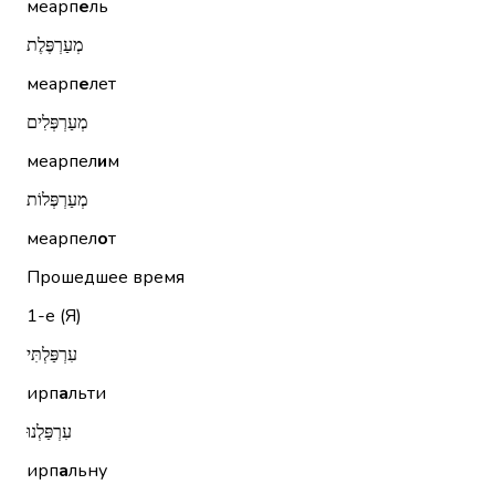
меарп
е
ль
מְעַרְפֶּלֶת
меарп
е
лет
מְעַרְפְּלִים
меарпел
и
м
מְעַרְפְּלוֹת
меарпел
о
т
Прошедшее время
1-е (Я)
עִרְפַּלְתִּי
ирп
а
льти
עִרְפַּלְנוּ
ирп
а
льну