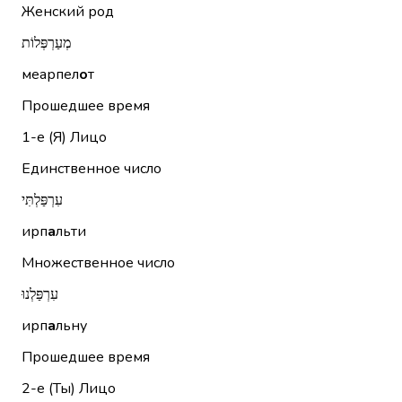
Женский род
מְעַרְפְּלוֹת
меарпел
о
т
Прошедшее время
1-е (Я)
Лицо
Единственное число
עִרְפַּלְתִּי
ирп
а
льти
Множественное число
עִרְפַּלְנוּ
ирп
а
льну
Прошедшее время
2-е (Ты)
Лицо