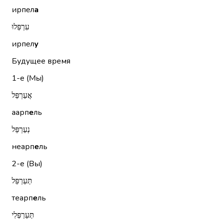
ирпел
а
עִרְפְּלוּ
ирпел
у
Будущее время
1-е (Мы)
אֲעַרְפֵּל
аарп
е
ль
נְעַרְפֵּל
неарп
е
ль
2-е (Вы)
תְּעַרְפֵּל
теарп
е
ль
תְּעַרְפְּלִי