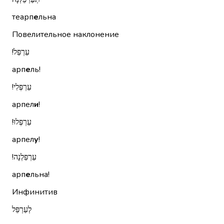
теарп
е
льна
Повелительное наклонение
עַרְפֵּל!‏
арп
е
ль!
עַרְפְּלִי!‏
арпел
и
!
עַרְפְּלוּ!‏
арпел
у
!
עַרְפֵּלְנָה!‏
арп
е
льна!
Инфинитив
לְעַרְפֵּל