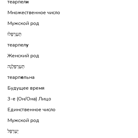
теарпел
и
Множественное число
Мужской род
תְּעַרְפְּלוּ
теарпел
у
Женский род
תְּעַרְפֵּלְנָה
теарп
е
льна
Будущее время
3-е (Он/Она)
Лицо
Единственное число
Мужской род
יְעַרְפֵּל