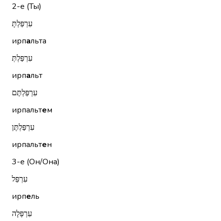
2-е (Ты)
עִרְפַּלְתָּ
ирп
а
льта
עִרְפַּלְתְּ
ирп
а
льт
עִרְפַּלְתֶּם
ирпальт
е
м
עִרְפַּלְתֶּן
ирпальт
е
н
3-е (Он/Она)
עִרְפֵּל
ирп
е
ль
עִרְפְּלָה