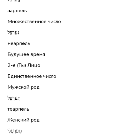
аарп
е
ль
Множественное число
נְעַרְפֵּל
неарп
е
ль
Будущее время
2-е (Ты)
Лицо
Единственное число
Мужской род
תְּעַרְפֵּל
теарп
е
ль
Женский род
תְּעַרְפְּלִי