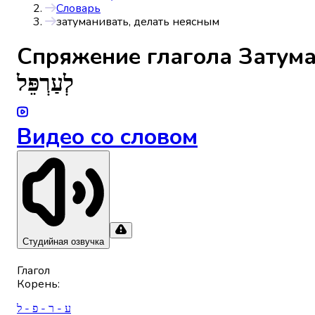
Словарь
затуманивать, делать неясным
Спряжениe глагола
Затума
לְעַרְפֵּל
Видео со словом
Студийная озвучка
Глагол
Корень
:
ע - ר - פ - ל