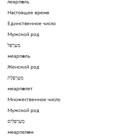
леарп
е
ль
Настоящее время
Единственное число
Мужской род
מְעַרְפֵּל
меарп
е
ль
Женский род
מְעַרְפֶּלֶת
меарп
е
лет
Множественное число
Мужской род
מְעַרְפְּלִים
меарпел
и
м