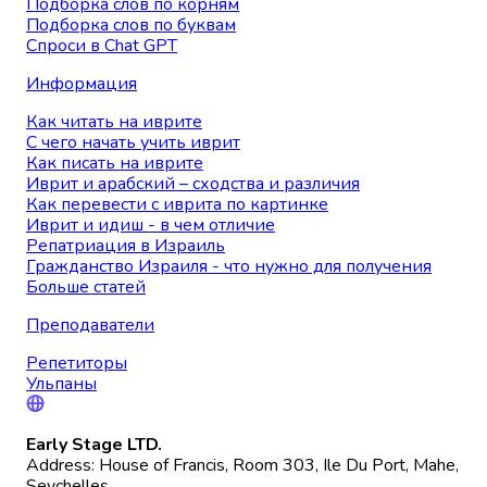
Подборка слов по корням
Подборка слов по буквам
Спроси в Chat GPT
Информация
Как читать на иврите
С чего начать учить иврит
Как писать на иврите
Иврит и арабский – сходства и различия
Как перевести с иврита по картинке
Иврит и идиш - в чем отличие
Репатриация в Израиль
Гражданство Израиля - что нужно для получения
Больше статей
Преподаватели
Репетиторы
Ульпаны
Early Stage LTD.
Address: House of Francis, Room 303, Ile Du Port, Mahe,
Seychelles