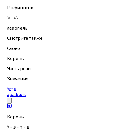
Инфинитив
לְעַרְפֵּל
леарп
е
ль
Смотрите также
Слово
Корень
Часть речи
Значение
עֲרָפֶל
араф
е
ль
Корень
ע - ר - פ - ל