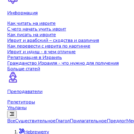
Информация
Как читать на иврите
С чего начать учить иврит
Как писать на иврите
Иврит и арабский – сходства и различия
Как перевести с иврита по картинке
Иврит и идиш - в чем отличие
Репатриация в Израиль
Гражданство Израиля - что нужно для получения
Больше статей
Преподаватели
Репетиторы
Ульпаны
Все
Существительное
Глагол
Прилагательное
Предлог
Ме
Hebrewerry