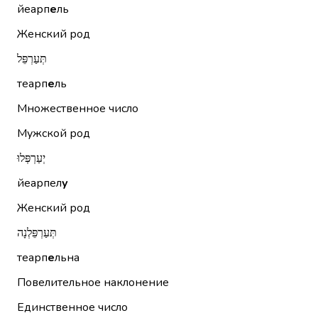
йеарп
е
ль
Женский род
תְּעַרְפֵּל
теарп
е
ль
Множественное число
Мужской род
יְעַרְפְּלוּ
йеарпел
у
Женский род
תְּעַרְפֵּלְנָה
теарп
е
льна
Повелительное наклонение
Единственное число