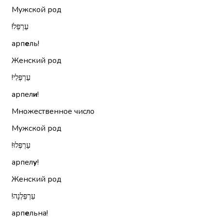
Мужской род
עַרְפֵּל!‏
арп
е
ль!
Женский род
עַרְפְּלִי!‏
арпел
и
!
Множественное число
Мужской род
עַרְפְּלוּ!‏
арпел
у
!
Женский род
עַרְפֵּלְנָה!‏
арп
е
льна!