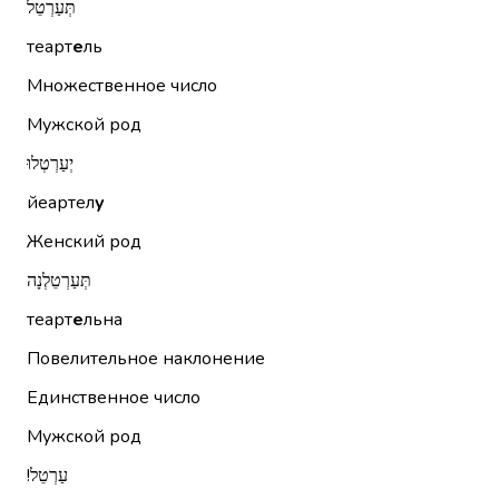
תְּעַרְטֵל
теарт
е
ль
Множественное число
Мужской род
יְעַרְטְלוּ
йеартел
у
Женский род
תְּעַרְטֵלְנָה
теарт
е
льна
Повелительное наклонение
Единственное число
Мужской род
עַרְטֵל!‏