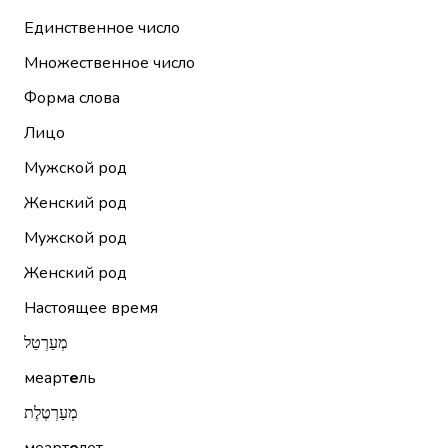
Единственное число
Множественное число
Форма слова
Лицо
Мужской род
Женский род
Мужской род
Женский род
Настоящее время
מְעַרְטֵל
меарт
е
ль
מְעַרְטֶלֶת