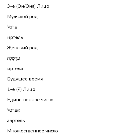
3-е (Он/Она)
Лицо
Мужской род
עִרְטֵל
ирт
е
ль
Женский род
עִרְטְלָה
иртел
а
Будущее время
1-е (Я)
Лицо
Единственное число
אֲעַרְטֵל
аарт
е
ль
Множественное число