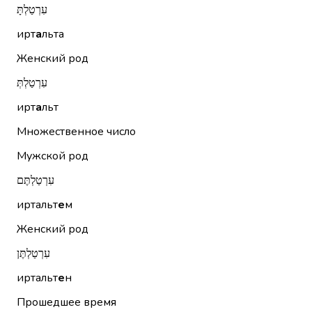
עִרְטַלְתָּ
ирт
а
льта
Женский род
עִרְטַלְתְּ
ирт
а
льт
Множественное число
Мужской род
עִרְטַלְתֶּם
иртальт
е
м
Женский род
עִרְטַלְתֶּן
иртальт
е
н
Прошедшее время