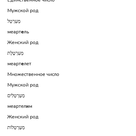
Единственное число
Мужской род
מְעַרְטֵל
меарт
е
ль
Женский род
מְעַרְטֶלֶת
меарт
е
лет
Множественное число
Мужской род
מְעַרְטְלִים
меартел
и
м
Женский род
מְעַרְטְלוֹת