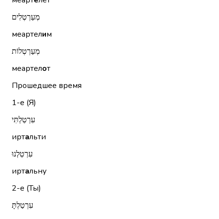
меарт
е
лет
מְעַרְטְלִים
меартел
и
м
מְעַרְטְלוֹת
меартел
о
т
Прошедшее время
1-е (Я)
עִרְטַלְתִּי
ирт
а
льти
עִרְטַלְנוּ
ирт
а
льну
2-е (Ты)
עִרְטַלְתָּ