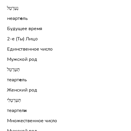
נְעַרְטֵל
неарт
е
ль
Будущее время
2-е (Ты)
Лицо
Единственное число
Мужской род
תְּעַרְטֵל
теарт
е
ль
Женский род
תְּעַרְטְלִי
теартел
и
Множественное число