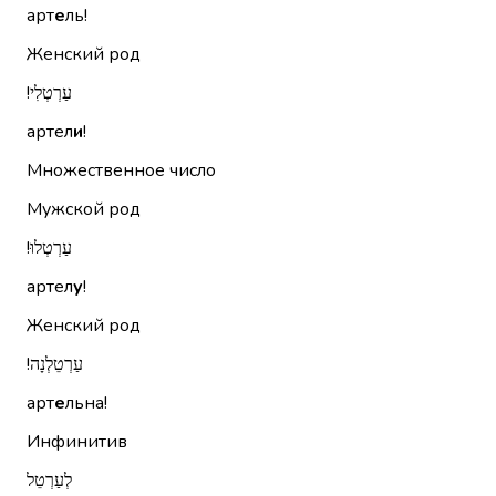
арт
е
ль!
Женский род
עַרְטְלִי!‏
артел
и
!
Множественное число
Мужской род
עַרְטְלוּ!‏
артел
у
!
Женский род
עַרְטֵלְנָה!‏
арт
е
льна!
Инфинитив
לְעַרְטֵל