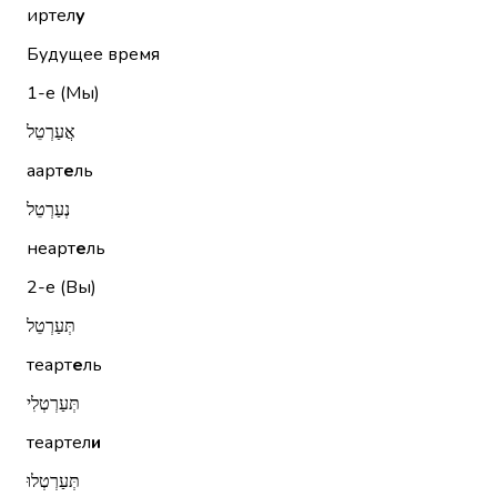
иртел
у
Будущее время
1-е (Мы)
אֲעַרְטֵל
аарт
е
ль
נְעַרְטֵל
неарт
е
ль
2-е (Вы)
תְּעַרְטֵל
теарт
е
ль
תְּעַרְטְלִי
теартел
и
תְּעַרְטְלוּ