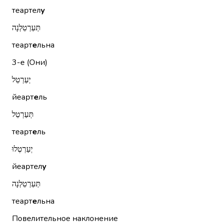
теартел
у
תְּעַרְטֵלְנָה
теарт
е
льна
3-е (Они)
יְעַרְטֵל
йеарт
е
ль
תְּעַרְטֵל
теарт
е
ль
יְעַרְטְלוּ
йеартел
у
תְּעַרְטֵלְנָה
теарт
е
льна
Повелительное наклонение