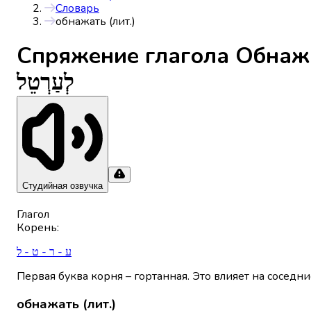
Словарь
обнажать (лит.)
Спряжениe глагола
Обнажа
לְעַרְטֵל
Студийная озвучка
Глагол
Корень
:
ע - ר - ט - ל
Первая буква корня – гортанная. Это влияет на соседни
обнажать (лит.)