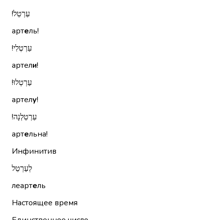
עַרְטֵל!‏
арт
е
ль!
עַרְטְלִי!‏
артел
и
!
עַרְטְלוּ!‏
артел
у
!
עַרְטֵלְנָה!‏
арт
е
льна!
Инфинитив
לְעַרְטֵל
леарт
е
ль
Настоящее время