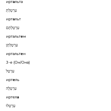
ирт
а
льта
עִרְטַלְתְּ
ирт
а
льт
עִרְטַלְתֶּם
иртальт
е
м
עִרְטַלְתֶּן
иртальт
е
н
3-е (Он/Она)
עִרְטֵל
ирт
е
ль
עִרְטְלָה
иртел
а
עִרְטְלוּ