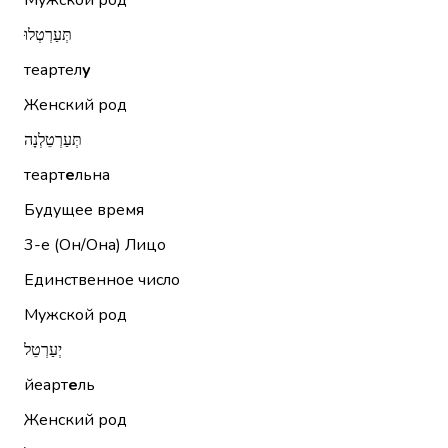
Мужской род
תְּעַרְטְלוּ
теартел
у
Женский род
תְּעַרְטֵלְנָה
теарт
е
льна
Будущее время
3-е (Он/Она)
Лицо
Единственное число
Мужской род
יְעַרְטֵל
йеарт
е
ль
Женский род