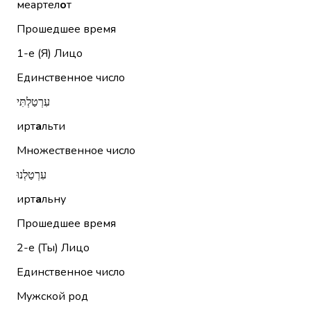
меартел
о
т
Прошедшее время
1-е (Я)
Лицо
Единственное число
עִרְטַלְתִּי
ирт
а
льти
Множественное число
עִרְטַלְנוּ
ирт
а
льну
Прошедшее время
2-е (Ты)
Лицо
Единственное число
Мужской род