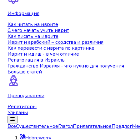
Информация
Как читать на иврите
С чего начать учить иврит
Как писать на иврите
Иврит и арабский – сходства и различия
Как перевести с иврита по картинке
Иврит и идиш - в чем отличие
Репатриация в Израиль
Гражданство Израиля - что нужно для получения
Больше статей
Преподаватели
Репетиторы
Ульпаны
Все
Существительное
Глагол
Прилагательное
Предлог
Ме
Hebrewerry