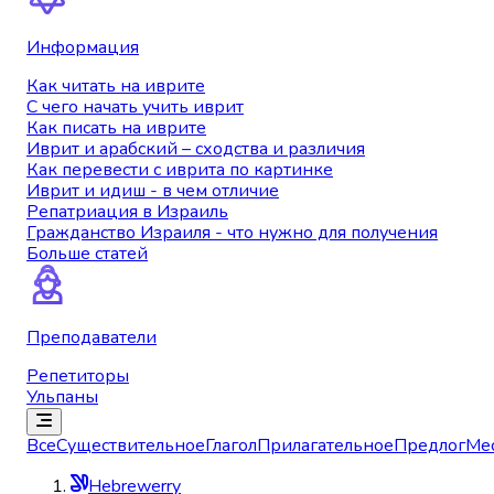
Информация
Как читать на иврите
С чего начать учить иврит
Как писать на иврите
Иврит и арабский – сходства и различия
Как перевести с иврита по картинке
Иврит и идиш - в чем отличие
Репатриация в Израиль
Гражданство Израиля - что нужно для получения
Больше статей
Преподаватели
Репетиторы
Ульпаны
Все
Существительное
Глагол
Прилагательное
Предлог
Ме
Hebrewerry