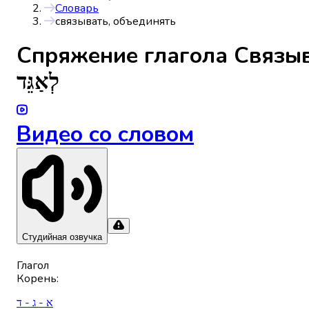
Словарь
связывать, объединять
Спряжениe глагола
Связыв
לְאַגֵּד
Видео со словом
Студийная озвучка
Глагол
Корень
:
א - ג - ד