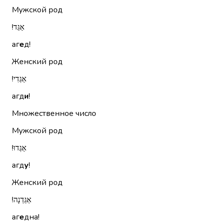
Мужской род
אַגֵּד!‏
аг
е
д!
Женский род
אַגְּדִי!‏
агд
и
!
Множественное число
Мужской род
אַגְּדוּ!‏
агд
у
!
Женский род
אַגֵּדְנָה!‏
аг
е
дна!