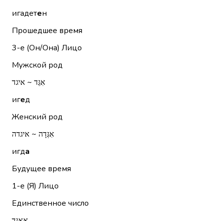
игадет
е
н
Прошедшее время
3-е (Он/Она)
Лицо
Мужской род
אִגֵּד ~ איגד
иг
е
д
Женский род
אִגְּדָה ~ איגדה
игд
а
Будущее время
1-е (Я)
Лицо
Единственное число
אֲאַגֵּד