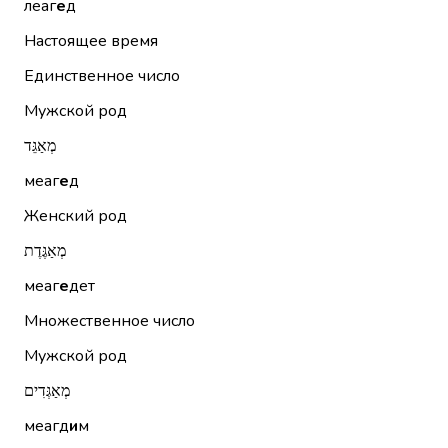
леаг
е
д
Настоящее время
Единственное число
Мужской род
מְאַגֵּד
меаг
е
д
Женский род
מְאַגֶּדֶת
меаг
е
дет
Множественное число
Мужской род
מְאַגְּדִים
меагд
и
м