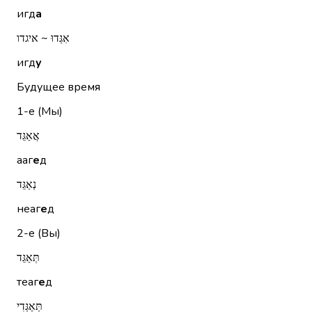
игд
а
אִגְּדוּ ~ איגדו
игд
у
Будущее время
1-е (Мы)
אֲאַגֵּד
ааг
е
д
נְאַגֵּד
неаг
е
д
2-е (Вы)
תְּאַגֵּד
теаг
е
д
תְּאַגְּדִי