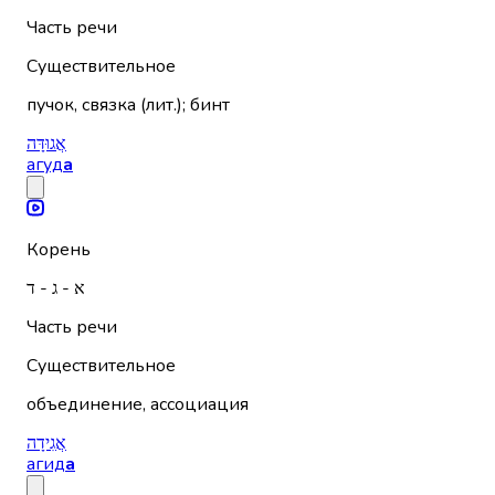
Часть речи
Существительное
пучок, связка (лит.); бинт
אֲגוּדָּה
агуд
а
Корень
א - ג - ד
Часть речи
Существительное
объединение, ассоциация
אֲגִידָה
агид
а