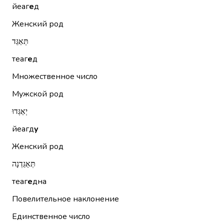
йеаг
е
д
Женский род
תְּאַגֵּד
теаг
е
д
Множественное число
Мужской род
יְאַגְּדוּ
йеагд
у
Женский род
תְּאַגֵּדְנָה
теаг
е
дна
Повелительное наклонение
Единственное число