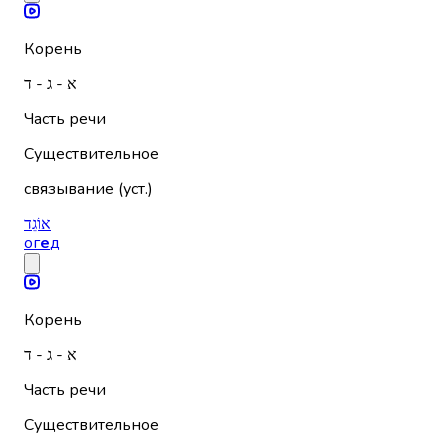
Корень
א - ג - ד
Часть речи
Существительное
связывание (уст.)
אוֹגֵד
ог
е
д
Корень
א - ג - ד
Часть речи
Существительное