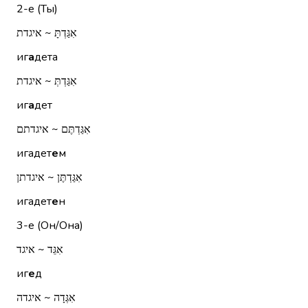
2-е (Ты)
אִגַּדְתָּ ~ איגדת
иг
а
дета
אִגַּדְתְּ ~ איגדת
иг
а
дет
אִגַּדְתֶּם ~ איגדתם
игадет
е
м
אִגַּדְתֶּן ~ איגדתן
игадет
е
н
3-е (Он/Она)
אִגֵּד ~ איגד
иг
е
д
אִגְּדָה ~ איגדה