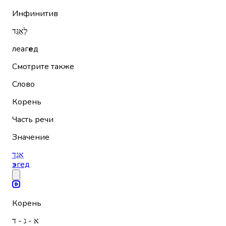
Инфинитив
לְאַגֵּד
леаг
е
д
Смотрите также
Слово
Корень
Часть речи
Значение
אֶגֶד
э
гед
Корень
א - ג - ד