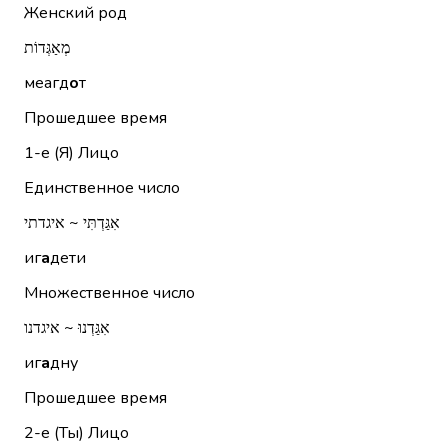
Женский род
מְאַגְּדוֹת
меагд
о
т
Прошедшее время
1-е (Я)
Лицо
Единственное число
אִגַּדְתִּי ~ איגדתי
иг
а
дети
Множественное число
אִגַּדְנוּ ~ איגדנו
иг
а
дну
Прошедшее время
2-е (Ты)
Лицо