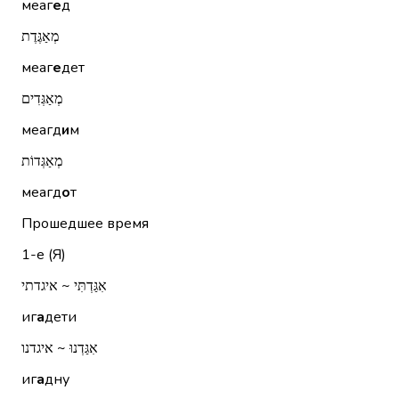
меаг
е
д
מְאַגֶּדֶת
меаг
е
дет
מְאַגְּדִים
меагд
и
м
מְאַגְּדוֹת
меагд
о
т
Прошедшее время
1-е (Я)
אִגַּדְתִּי ~ איגדתי
иг
а
дети
אִגַּדְנוּ ~ איגדנו
иг
а
дну