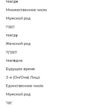
теагд
и
Множественное число
Мужской род
תְּאַגְּדוּ
теагд
у
Женский род
תְּאַגֵּדְנָה
теаг
е
дна
Будущее время
3-е (Он/Она)
Лицо
Единственное число
Мужской род
יְאַגֵּד