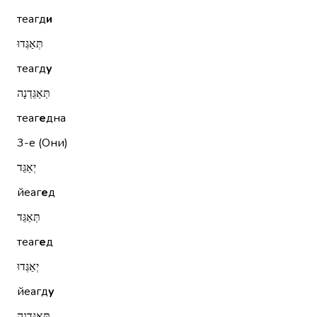
теагд
и
תְּאַגְּדוּ
теагд
у
תְּאַגֵּדְנָה
теаг
е
дна
3-е (Они)
יְאַגֵּד
йеаг
е
д
תְּאַגֵּד
теаг
е
д
יְאַגְּדוּ
йеагд
у
תְּאַגֵּדְנָה