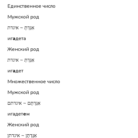
Единственное число
Мужской род
אִגַּדְתָּ ~ איגדת
иг
а
дета
Женский род
אִגַּדְתְּ ~ איגדת
иг
а
дет
Множественное число
Мужской род
אִגַּדְתֶּם ~ איגדתם
игадет
е
м
Женский род
אִגַּדְתֶּן ~ איגדתן