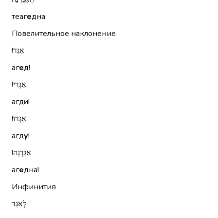
теаг
е
дна
Повелительное наклонение
אַגֵּד!‏
аг
е
д!
אַגְּדִי!‏
агд
и
!
אַגְּדוּ!‏
агд
у
!
אַגֵּדְנָה!‏
аг
е
дна!
Инфинитив
לְאַגֵּד