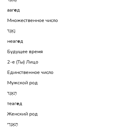
ааг
е
д
Множественное число
נְאַגֵּד
неаг
е
д
Будущее время
2-е (Ты)
Лицо
Единственное число
Мужской род
תְּאַגֵּד
теаг
е
д
Женский род
תְּאַגְּדִי