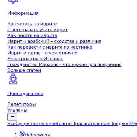
Информация
Как читать на иврите
С чего начать учить иврит
Как писать на иврите
Иврит и арабский – сходства и различия
Как перевести с иврита по картинке
Иврит и идиш - в чем отличие
Репатриация в Израиль
Гражданство Израиля - что нужно для получения
Больше статей
Преподаватели
Репетиторы
Ульпаны
Все
Существительное
Глагол
Прилагательное
Предлог
Ме
Hebrewerry