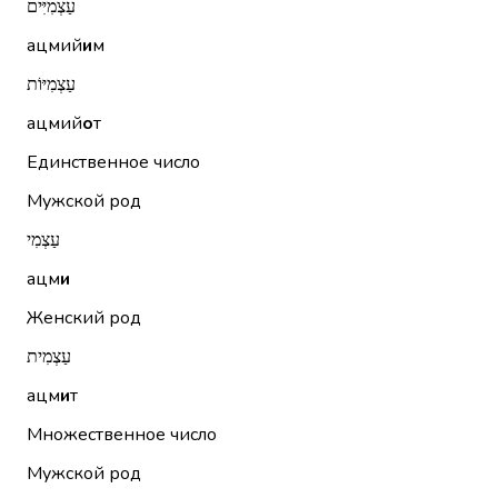
עַצְמִיִּים
ацмий
и
м
עַצְמִיּוֹת
ацмий
о
т
Единственное число
Мужской род
עַצְמִי
ацм
и
Женский род
עַצְמִית
ацм
и
т
Множественное число
Мужской род