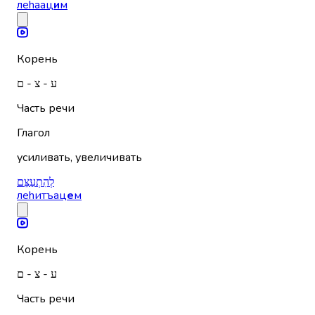
леhаац
и
м
Корень
ע - צ - ם
Часть речи
Глагол
усиливать, увеличивать
לְהִתְעַצֵּם
леhитъац
е
м
Корень
ע - צ - ם
Часть речи