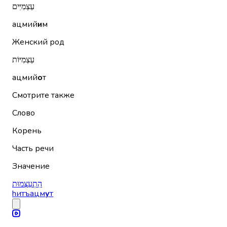
עַצְמִיִּים
ацмий
и
м
Женский род
עַצְמִיּוֹת
ацмий
о
т
Смотрите также
Слово
Корень
Часть речи
Значение
הִתְעַצְּמוּת
hитъацм
у
т