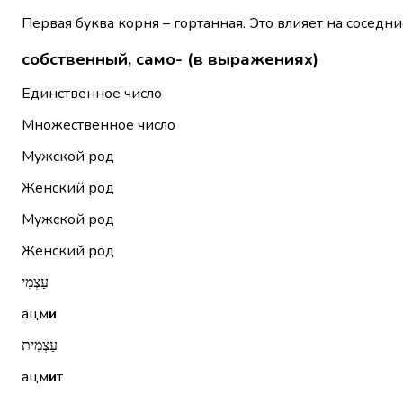
Первая буква корня – гортанная. Это влияет на соседни
собственный, само- (в выражениях)
Единственное число
Множественное число
Мужской род
Женский род
Мужской род
Женский род
עַצְמִי
ацм
и
עַצְמִית
ацм
и
т