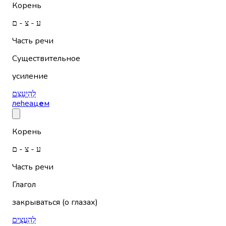
Корень
ע - צ - ם
Часть речи
Существительное
усиление
לְהֵיעָצֵם
леhеац
е
м
Корень
ע - צ - ם
Часть речи
Глагол
закрываться (о глазах)
לְהַעֲצִים