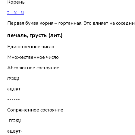
Корень
:
ע - צ - ב
Первая буква корня – гортанная. Это влияет на соседни
печаль, грусть (лит.)
Единственное число
Множественное число
Абсолютное состояние
עַצְבוּת
ацв
у
т
------
Сопряженное состояние
עַצְבוּת־
ацв
у
т-