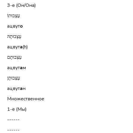
3-е (Он/Она)
עַצְבוּתוֹ
ацвут
о
עַצְבוּתָהּ
ацвут
а
(h)
עַצְבוּתָם
ацвут
а
м
עַצְבוּתָן
ацвут
а
н
Множественное
1-е (Мы)
------
------