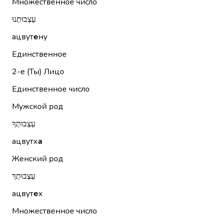
Множественное число
עַצְבוּתֵנוּ
ацвут
е
ну
Единственное
2-е (Ты)
Лицо
Единственное число
Мужской род
עַצְבוּתְךָ
ацвутх
а
Женский род
עַצְבוּתֵךְ
ацвут
е
х
Множественное число