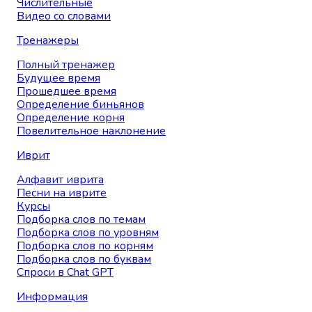
Числительные
Видео со словами
Тренажеры
Полный тренажер
Будущее время
Прошедшее время
Определение биньянов
Определение корня
Повелительное наклонение
Иврит
Алфавит иврита
Песни на иврите
Курсы
Подборка слов по темам
Подборка слов по уровням
Подборка слов по корням
Подборка слов по буквам
Спроси в Chat GPT
Информация