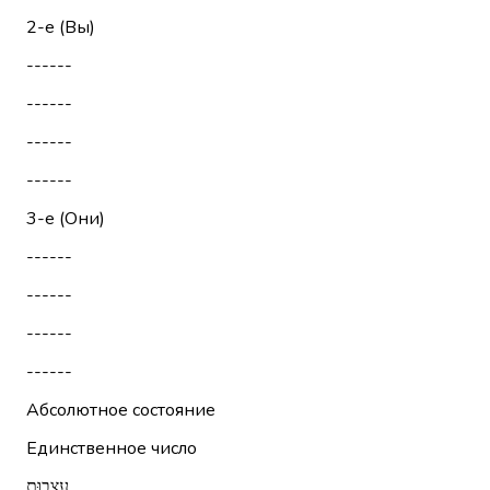
2-е (Вы)
------
------
------
------
3-е (Они)
------
------
------
------
Абсолютное состояние
Единственное число
עַצְבוּת