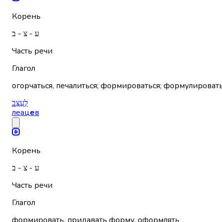
Корень
ע - צ - ב
Часть речи
Глагол
огорчаться, печалиться; формироваться; формулироват
לְעַצֵּב
леац
е
в
Корень
ע - צ - ב
Часть речи
Глагол
формировать, придавать форму, оформлять