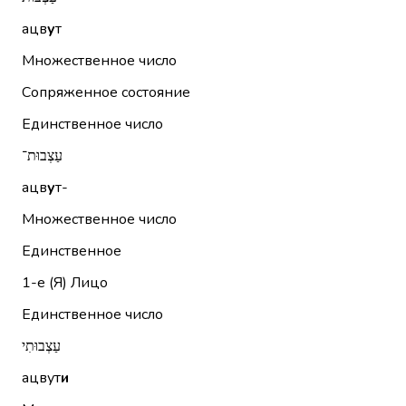
ацв
у
т
Множественное число
Сопряженное состояние
Единственное число
עַצְבוּת־
ацв
у
т-
Множественное число
Единственное
1-е (Я)
Лицо
Единственное число
עַצְבוּתִי
ацвут
и