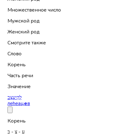
Множественное число
Мужской род
Женский род
Смотрите также
Слово
Корень
Часть речи
Значение
לְהֵיעָצֵב
леhеац
е
в
Корень
ע - צ - ב