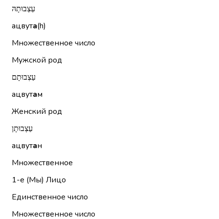
עַצְבוּתָהּ
ацвут
а
(h)
Множественное число
Мужской род
עַצְבוּתָם
ацвут
а
м
Женский род
עַצְבוּתָן
ацвут
а
н
Множественное
1-е (Мы)
Лицо
Единственное число
Множественное число