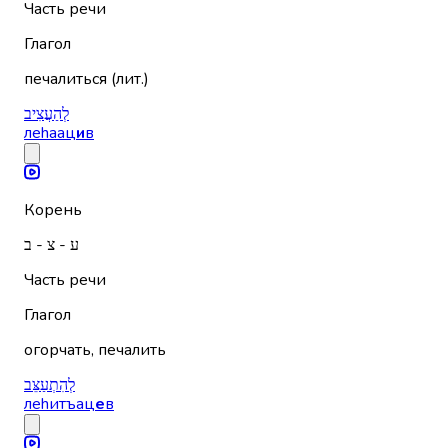
Часть речи
Глагол
печалиться (лит.)
לְהַעֲצִיב
леhаац
и
в
Корень
ע - צ - ב
Часть речи
Глагол
огорчать, печалить
לְהִתְעַצֵּב
леhитъац
е
в