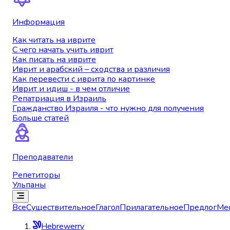
Информация
Как читать на иврите
С чего начать учить иврит
Как писать на иврите
Иврит и арабский – сходства и различия
Как перевести с иврита по картинке
Иврит и идиш - в чем отличие
Репатриация в Израиль
Гражданство Израиля - что нужно для получения
Больше статей
Преподаватели
Репетиторы
Ульпаны
Все
Существительное
Глагол
Прилагательное
Предлог
Ме
Hebrewerry