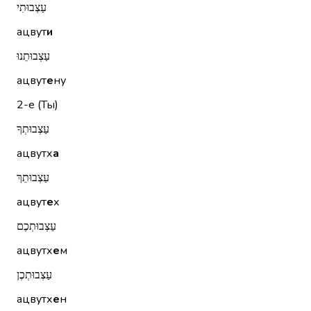
עַצְבוּתִי
ацвут
и
עַצְבוּתֵנוּ
ацвут
е
ну
2-е (Ты)
עַצְבוּתְךָ
ацвутх
а
עַצְבוּתֵךְ
ацвут
е
х
עַצְבוּתְכֶם
ацвутх
е
м
עַצְבוּתְכֶן
ацвутх
е
н