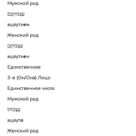
Мужской род
עַצְבוּתְכֶם
ацвутх
е
м
Женский род
עַצְבוּתְכֶן
ацвутх
е
н
Единственное
3-е (Он/Она)
Лицо
Единственное число
Мужской род
עַצְבוּתוֹ
ацвут
о
Женский род