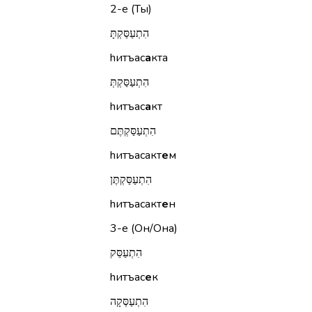
2-е (Ты)
הִתְעַסַּקְתָּ
hитъас
а
кта
הִתְעַסַּקְתְּ
hитъас
а
кт
הִתְעַסַּקְתֶּם
hитъасакт
е
м
הִתְעַסַּקְתֶּן
hитъасакт
е
н
3-е (Он/Она)
הִתְעַסֵּק
hитъас
е
к
הִתְעַסְּקָה