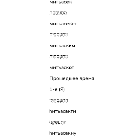
митъас
е
к
מִתְעַסֶּקֶת
митъас
е
кет
מִתְעַסְּקִים
митъаск
и
м
מִתְעַסְּקוֹת
митъаск
о
т
Прошедшее время
1-е (Я)
הִתְעַסַּקְתִּי
hитъас
а
кти
הִתְעַסַּקְנוּ
hитъас
а
кну