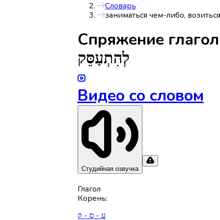
Словарь
Спряжениe глаго
לְהִתְעַסֵּק
Видео со словом
Студийная озвучка
Глагол
Корень
:
ע - ס - ק