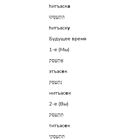
hитъаск
а
הִתְעַסְּקוּ
hитъаск
у
Будущее время
1-е (Мы)
אֶתְעַסֵּק
этъас
е
к
נִתְעַסֵּק
нитъас
е
к
2-е (Вы)
תִּתְעַסֵּק
титъас
е
к
תִּתְעַסְּקִי