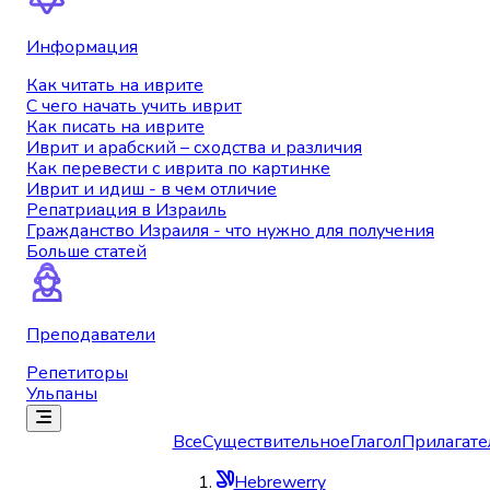
Информация
Как читать на иврите
С чего начать учить иврит
Как писать на иврите
Иврит и арабский – сходства и различия
Как перевести с иврита по картинке
Иврит и идиш - в чем отличие
Репатриация в Израиль
Гражданство Израиля - что нужно для получения
Больше статей
Преподаватели
Репетиторы
Ульпаны
Все
Существительное
Глагол
Прилагате
Hebrewerry