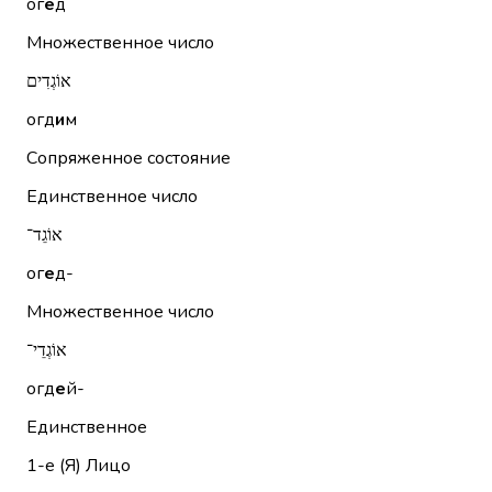
ог
е
д
Множественное число
אוֹגְדִים
огд
и
м
Сопряженное состояние
Единственное число
אוֹגֵד־
ог
е
д-
Множественное число
אוֹגְדֵי־
огд
е
й-
Единственное
1-е (Я)
Лицо