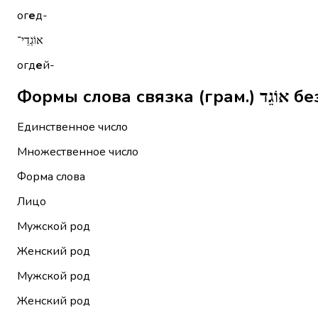
ог
е
д-
אוֹגְדֵי־
огд
е
й-
Формы 
Единственное число
Множественное число
Форма слова
Лицо
Мужской род
Женский род
Мужской род
Женский род