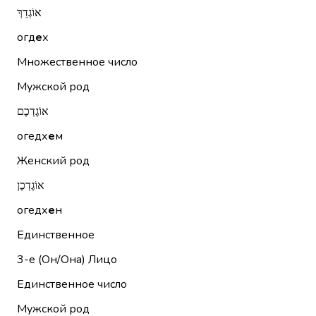
אוֹגְדֵךְ
огд
е
х
Множественное число
Мужской род
אוֹגֶדְכֶם
огедх
е
м
Женский род
אוֹגֶדְכֶן
огедх
е
н
Единственное
3-е (Он/Она)
Лицо
Единственное число
Мужской род