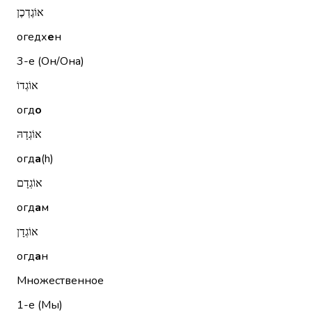
אוֹגֶדְכֶן
огедх
е
н
3-е (Он/Она)
אוֹגְדוֹ
огд
о
אוֹגְדָהּ
огд
а
(h)
אוֹגְדָם
огд
а
м
אוֹגְדָן
огд
а
н
Множественное
1-е (Мы)