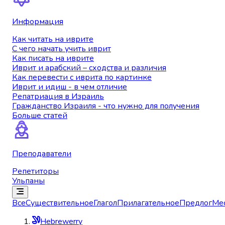
Информация
Как читать на иврите
С чего начать учить иврит
Как писать на иврите
Иврит и арабский – сходства и различия
Как перевести с иврита по картинке
Иврит и идиш - в чем отличие
Репатриация в Израиль
Гражданство Израиля - что нужно для получения
Больше статей
Преподаватели
Репетиторы
Ульпаны
Все
Существительное
Глагол
Прилагательное
Предлог
Ме
Hebrewerry