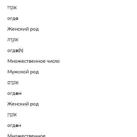
אוֹגְדוֹ
огд
о
Женский род
אוֹגְדָהּ
огд
а
(h)
Множественное число
Мужской род
אוֹגְדָם
огд
а
м
Женский род
אוֹגְדָן
огд
а
н
Множественное