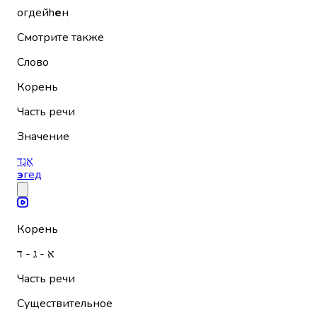
огдейh
е
н
Смотрите также
Слово
Корень
Часть речи
Значение
אֶגֶד
э
гед
Корень
א - ג - ד
Часть речи
Существительное