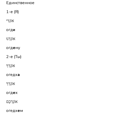
Единственное
1-е (Я)
אוֹגְדִי
огд
и
אוֹגְדֵנוּ
огд
е
ну
2-е (Ты)
אוֹגֶדְךָ
огедх
а
אוֹגְדֵךְ
огд
е
х
אוֹגֶדְכֶם
огедх
е
м