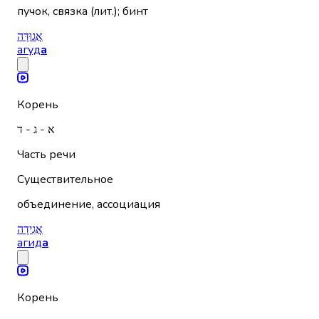
пучок, связка (лит.); бинт
אֲגוּדָּה
агуд
а
Корень
א - ג - ד
Часть речи
Существительное
объединение, ассоциация
אֲגִידָה
агид
а
Корень