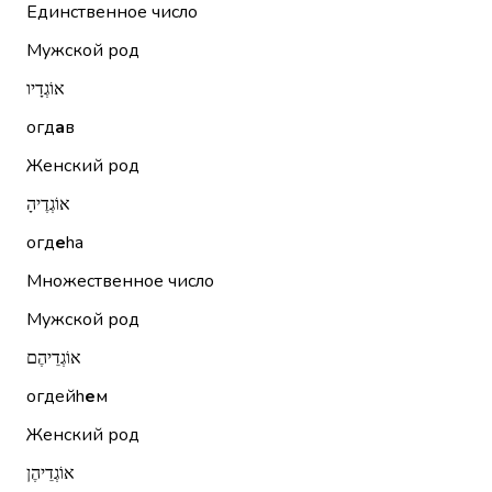
Единственное число
Мужской род
אוֹגְדָיו
огд
а
в
Женский род
אוֹגְדֶיהָ
огд
е
hа
Множественное число
Мужской род
אוֹגְדֵיהֶם
огдейh
е
м
Женский род
אוֹגְדֵיהֶן