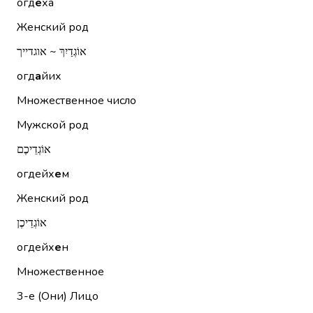
огд
е
ха
Женский род
אוֹגְדַיִךְ ~ אוגדייך
огд
а
йих
Множественное число
Мужской род
אוֹגְדֵיכֶם
огдейх
е
м
Женский род
אוֹגְדֵיכֶן
огдейх
е
н
Множественное
3-е (Они)
Лицо