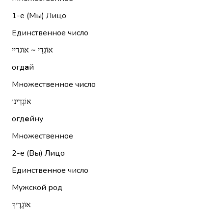
1-е (Мы)
Лицо
Единственное число
אוֹגְדַי ~ אוגדיי
огд
а
й
Множественное число
אוֹגְדֵינוּ
огд
е
йну
Множественное
2-е (Вы)
Лицо
Единственное число
Мужской род
אוֹגְדֶיךָ