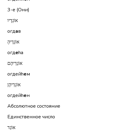
3-е (Они)
אוֹגְדָיו
огд
а
в
אוֹגְדֶיהָ
огд
е
hа
אוֹגְדֵיהֶם
огдейh
е
м
אוֹגְדֵיהֶן
огдейh
е
н
Абсолютное состояние
Единственное число
אוֹגֵד