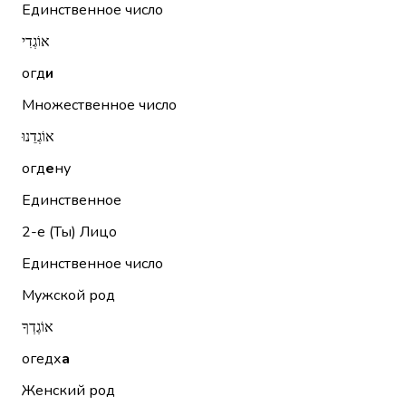
Единственное число
אוֹגְדִי
огд
и
Множественное число
אוֹגְדֵנוּ
огд
е
ну
Единственное
2-е (Ты)
Лицо
Единственное число
Мужской род
אוֹגֶדְךָ
огедх
а
Женский род