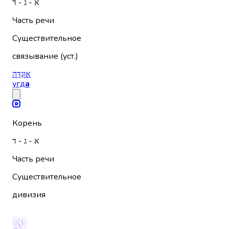
א - ג - ד
Часть речи
Существительное
связывание (уст.)
אוּגְדָּה
угд
а
Корень
א - ג - ד
Часть речи
Существительное
дивизия