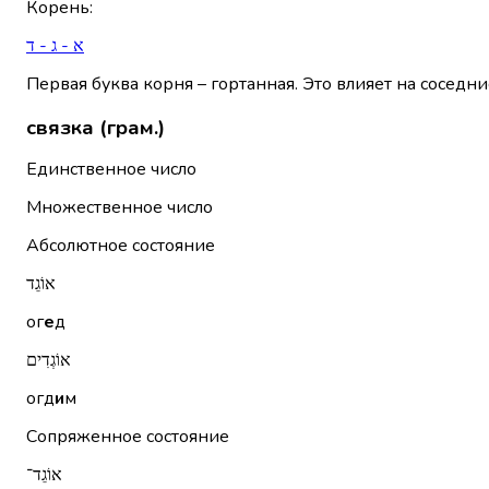
Корень
:
א - ג - ד
Первая буква корня – гортанная. Это влияет на соседни
связка (грам.)
Единственное число
Множественное число
Абсолютное состояние
אוֹגֵד
ог
е
д
אוֹגְדִים
огд
и
м
Сопряженное состояние
אוֹגֵד־