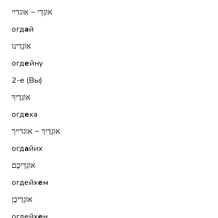
אוֹגְדַי ~ אוגדיי
огд
а
й
אוֹגְדֵינוּ
огд
е
йну
2-е (Вы)
אוֹגְדֶיךָ
огд
е
ха
אוֹגְדַיִךְ ~ אוגדייך
огд
а
йих
אוֹגְדֵיכֶם
огдейх
е
м
אוֹגְדֵיכֶן
огдейх
е
н