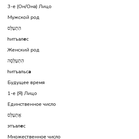
3-е (Он/Она)
Лицо
Мужской род
הִתְעַלֵּס
hитъал
е
с
Женский род
הִתְעַלְּסָה
hитъальс
а
Будущее время
1-е (Я)
Лицо
Единственное число
אֶתְעַלֵּס
этъал
е
с
Множественное число