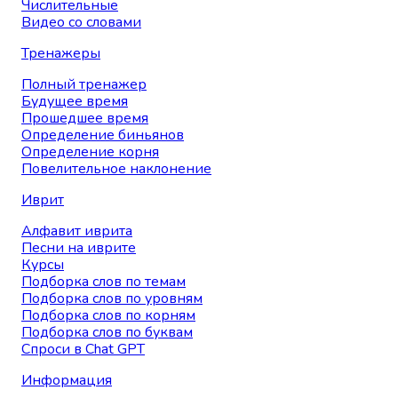
Числительные
Видео со словами
Тренажеры
Полный тренажер
Будущее время
Прошедшее время
Определение биньянов
Определение корня
Повелительное наклонение
Иврит
Алфавит иврита
Песни на иврите
Курсы
Подборка слов по темам
Подборка слов по уровням
Подборка слов по корням
Подборка слов по буквам
Спроси в Chat GPT
Информация