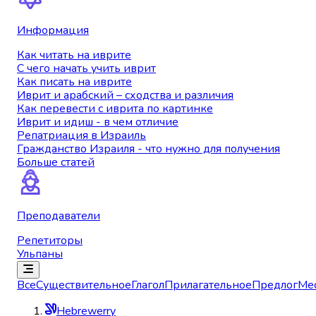
Информация
Как читать на иврите
С чего начать учить иврит
Как писать на иврите
Иврит и арабский – сходства и различия
Как перевести с иврита по картинке
Иврит и идиш - в чем отличие
Репатриация в Израиль
Гражданство Израиля - что нужно для получения
Больше статей
Преподаватели
Репетиторы
Ульпаны
Все
Существительное
Глагол
Прилагательное
Предлог
Ме
Hebrewerry