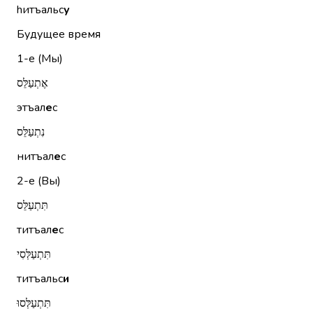
hитъальс
у
Будущее время
1-е (Мы)
אֶתְעַלֵּס
этъал
е
с
נִתְעַלֵּס
нитъал
е
с
2-е (Вы)
תִּתְעַלֵּס
титъал
е
с
תִּתְעַלְּסִי
титъальс
и
תִּתְעַלְּסוּ