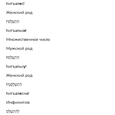
hитъал
е
с!
Женский род
הִתְעַלְּסִי!‏
hитъальс
и
!
Множественное число
Мужской род
הִתְעַלְּסוּ!‏
hитъальс
у
!
Женский род
הִתְעַלֵּסְנָה!‏
hитъал
е
сна!
Инфинитив
לְהִתְעַלֵּס