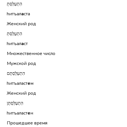
הִתְעַלַּסְתָּ
hитъал
а
ста
Женский род
הִתְעַלַּסְתְּ
hитъал
а
ст
Множественное число
Мужской род
הִתְעַלַּסְתֶּם
hитъаласт
е
м
Женский род
הִתְעַלַּסְתֶּן
hитъаласт
е
н
Прошедшее время