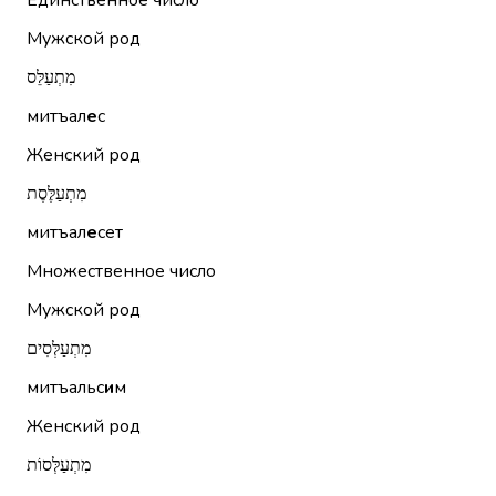
Единственное число
Мужской род
מִתְעַלֵּס
митъал
е
с
Женский род
מִתְעַלֶּסֶת
митъал
е
сет
Множественное число
Мужской род
מִתְעַלְּסִים
митъальс
и
м
Женский род
מִתְעַלְּסוֹת