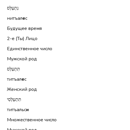
נִתְעַלֵּס
нитъал
е
с
Будущее время
2-е (Ты)
Лицо
Единственное число
Мужской род
תִּתְעַלֵּס
титъал
е
с
Женский род
תִּתְעַלְּסִי
титъальс
и
Множественное число