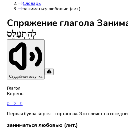
Словарь
заниматься любовью (лит.)
Спряжениe глагола
Занима
לְהִתְעַלֵּס
Студийная озвучка
Глагол
Корень
:
ע - ל - ס
Первая буква корня – гортанная. Это влияет на соседни
заниматься любовью (лит.)