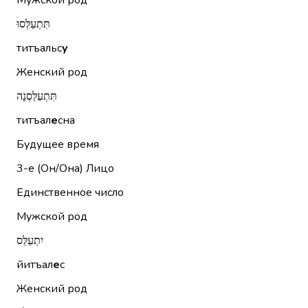
Мужской род
תִּתְעַלְּסוּ
титъальс
у
Женский род
תִּתְעַלֵּסְנָה
титъал
е
сна
Будущее время
3-е (Он/Она)
Лицо
Единственное число
Мужской род
יִתְעַלֵּס
йитъал
е
с
Женский род