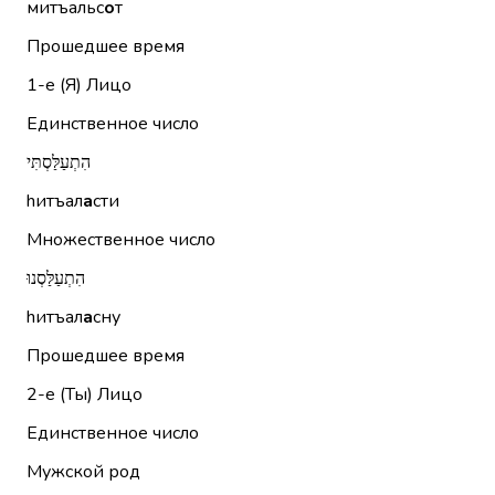
митъальс
о
т
Прошедшее время
1-е (Я)
Лицо
Единственное число
הִתְעַלַּסְתִּי
hитъал
а
сти
Множественное число
הִתְעַלַּסְנוּ
hитъал
а
сну
Прошедшее время
2-е (Ты)
Лицо
Единственное число
Мужской род