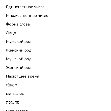
Единственное число
Множественное число
Форма слова
Лицо
Мужской род
Женский род
Мужской род
Женский род
Настоящее время
מִתְעַלֵּס
митъал
е
с
מִתְעַלֶּסֶת