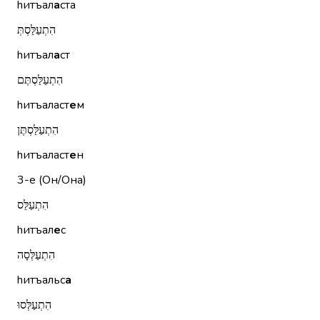
hитъал
а
ста
הִתְעַלַּסְתְּ
hитъал
а
ст
הִתְעַלַּסְתֶּם
hитъаласт
е
м
הִתְעַלַּסְתֶּן
hитъаласт
е
н
3-е (Он/Она)
הִתְעַלֵּס
hитъал
е
с
הִתְעַלְּסָה
hитъальс
а
הִתְעַלְּסוּ