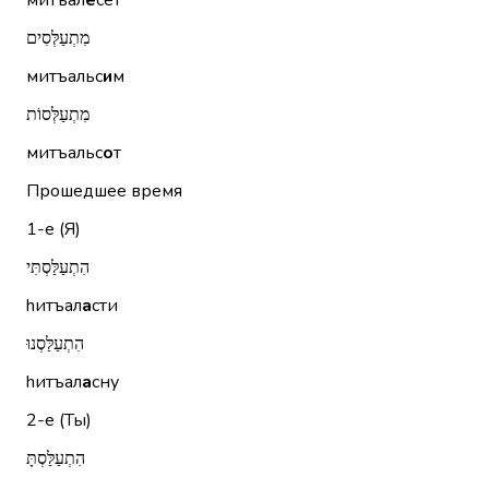
митъал
е
сет
מִתְעַלְּסִים
митъальс
и
м
מִתְעַלְּסוֹת
митъальс
о
т
Прошедшее время
1-е (Я)
הִתְעַלַּסְתִּי
hитъал
а
сти
הִתְעַלַּסְנוּ
hитъал
а
сну
2-е (Ты)
הִתְעַלַּסְתָּ