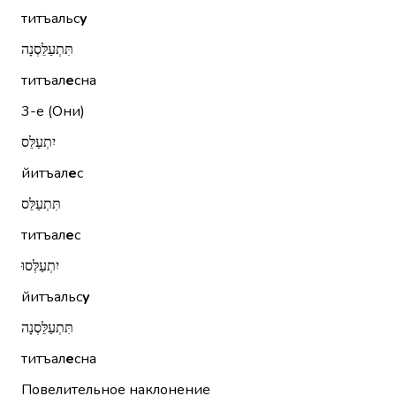
титъальс
у
תִּתְעַלֵּסְנָה
титъал
е
сна
3-е (Они)
יִתְעַלֵּס
йитъал
е
с
תִּתְעַלֵּס
титъал
е
с
יִתְעַלְּסוּ
йитъальс
у
תִּתְעַלֵּסְנָה
титъал
е
сна
Повелительное наклонение