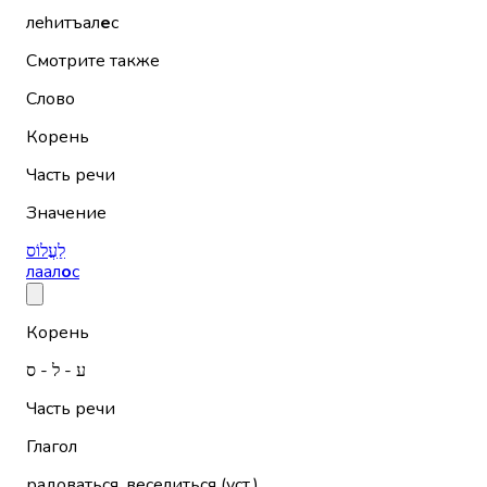
леhитъал
е
с
Смотрите также
Слово
Корень
Часть речи
Значение
לַעֲלוֹס
лаал
о
с
Корень
ע - ל - ס
Часть речи
Глагол
радоваться, веселиться (уст.)