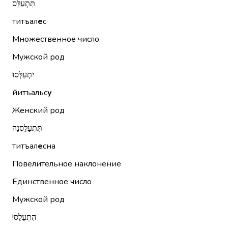
תִּתְעַלֵּס
титъал
е
с
Множественное число
Мужской род
יִתְעַלְּסוּ
йитъальс
у
Женский род
תִּתְעַלֵּסְנָה
титъал
е
сна
Повелительное наклонение
Единственное число
Мужской род
הִתְעַלֵּס!‏