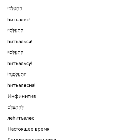
הִתְעַלֵּס!‏
hитъал
е
с!
הִתְעַלְּסִי!‏
hитъальс
и
!
הִתְעַלְּסוּ!‏
hитъальс
у
!
הִתְעַלֵּסְנָה!‏
hитъал
е
сна!
Инфинитив
לְהִתְעַלֵּס
леhитъал
е
с
Настоящее время